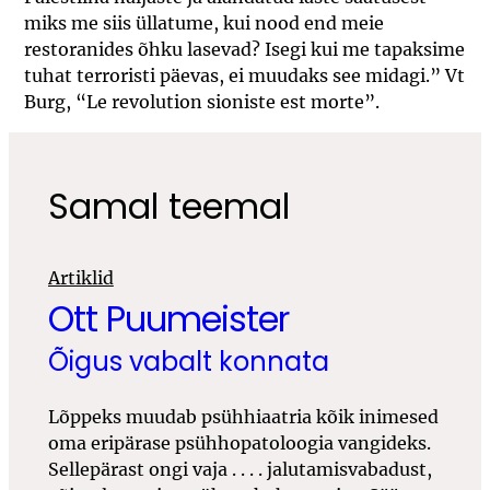
miks me siis üllatume, kui nood end meie
restoranides õhku lasevad? Isegi kui me tapaksime
tuhat terroristi päevas, ei muudaks see midagi.” Vt
Burg, “Le revolution sioniste est morte”.
Samal teemal
Artiklid
Ott Puumeister
Õigus vabalt konnata
Lõppeks muudab psühhiaatria kõik inimesed
oma eripärase psühhopatoloogia vangideks.
Sellepärast ongi vaja
. . . .
jalutamisvabadust,