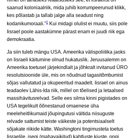
saanud koloniaalriik, mida juhib korrumpeerunud klikk,
kes põlastab ja tallab jalge alla seadust ning
1
kodanikumoraali.”
Kui midagi olulist ei muutu, siis pole
Iisrael poole aastakümne pärast enam ei juudi riik ega
demokraatia.
Ja siin tuleb mängu USA. Ameerika välispoliitika jaoks
on Iisraeli käitumine olnud hukatuslik. Jeruusalemm on
Ameerika toetusel järjekindlalt ja jõhkralt irvitanud ÜRO
resolutsioonide üle, mis on nõudnud tagasitõmbumist
sõjas vallutatud ja okupeeritud maadelt. Iisrael on ainus
teadaolev Lähis-Ida riik, millel on tõelised ja letaalsed
massihävitusrelvad. Selle ees silma kinni pigistades on
USA tegelikult õõnestanud omaenese üha
meeleheitlikumaid jõupingutusi vältida niisuguste
relvade sattumist teiste väikeste ja potentsiaalselt
sõjakate riikide kätte. Washingtoni tingimusteta toetus
Iisraelile, isegi (mahavaikitud) kahtluste kiuste, ongi