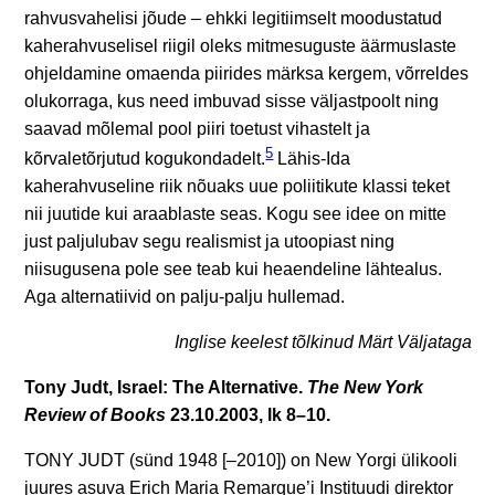
rahvusvahelisi jõude – ehkki legitiimselt moodustatud
kaherahvuselisel riigil oleks mitmesuguste äärmuslaste
ohjeldamine
omaenda piirides märksa kergem, võrreldes
olukorraga, kus need imbuvad sisse väljastpoolt ning
saavad mõlemal pool piiri toetust vihastelt ja
5
kõrvaletõrjutud kogukondadelt.
Lähis-Ida
kaherahvuseline riik nõuaks uue poliitikute klassi teket
nii juutide kui araablaste seas. Kogu see idee on mitte
just paljulubav segu realismist ja utoopiast ning
niisugusena pole see teab kui heaendeline lähtealus.
Aga alternatiivid on palju-palju hullemad.
Inglise keelest tõlkinud Märt Väljataga
Tony Judt, Israel: The Alternative.
The New York
Review of Books
23.10.2003, lk 8–10.
TONY JUDT (sünd 1948 [–2010]) on New Yorgi ülikooli
juures asuva Erich Maria Remarque’i Instituudi direktor