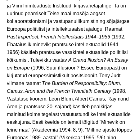
ja Viini Inimteaduste Instituudi kirjavahetajaliige. Ta on
uurinud peamiselt Teise maailmasõja aegset
kollaboratsionismi ja vastupanuliikumist ning sõjajärgse
Euroopa poliitilist ja intellektuaalset ajalugu. Raamat
Past Imperfect: French Intellectuals 1944–1956
(1992,
Ebatäiuslik minevik: prantsuse intellektuaalid 1944–
1956) käsitleb prantsuse vasakintellektuaalide poliitilisi
kõikumisi. Tulevikku vaatav
A Grand Illusion? An Essay
on Europe
(1996, Suur illusioon? Essee Euroopast) on
kirjutatud europessimistlikult positsioonilt. Tony Judti
viimane raamat
The Burden of Responsibility: Blum,
Camus, Aron and the French Twentieth Century
(1998,
Vastutuse koorem: Leon Blum, Albert Camus, Raymond
Aron ja prantsuse 20. sajand) käsitleb pealkirjas
mainitud kolme tegelast vastutustundlike intellektuaalide
eeskujuna. Eesti keelde on temalt tõlgitud “Minevik on
teine maa” (Akadeemia 1994, 8, 9), “Milline ajastu lõppes
Euroopas 1989. aastal” (Vikerkaar 1995, 5/6) ning