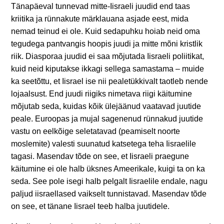
Tänapäeval tunnevad mitte-Iisraeli juudid end taas
kriitika ja rünnakute märklauana asjade eest, mida
nemad teinud ei ole. Kuid sedapuhku hoiab neid oma
tegudega pantvangis hoopis juudi ja mitte mõni kristlik
riik. Diasporaa juudid ei saa mõjutada Iisraeli poliitikat,
kuid neid kiputakse ikkagi sellega samastama – muide
ka seetõttu, et Iisrael ise nii pealetükkivalt taotleb nende
lojaalsust. End juudi riigiks nimetava riigi käitumine
mõjutab seda, kuidas kõik ülejäänud vaatavad juutide
peale. Euroopas ja mujal sagenenud rünnakud juutide
vastu on eelkõige seletatavad (peamiselt noorte
moslemite) valesti suunatud katsetega teha Iisraelile
tagasi. Masendav tõde on see, et Iisraeli praegune
käitumine ei ole halb üksnes Ameerikale, kuigi ta on ka
seda. See pole isegi halb pelgalt Iisraelile endale, nagu
paljud iisraellased vaikselt tunnistavad. Masendav tõde
on see, et tänane Iisrael teeb halba juutidele.