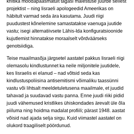
kriitika möödapääsmatult tagasi mälestuse juurde sellest
projektist – ning Iisraeli apologeedid Ameerikas on
häbitult varmad seda ära kasutama. Juudi riigi
puudustest kõnelemine samastatakse vaenuga juutide
vastu; isegi alternatiivsete Lähis-Ida konfiguratsioonide
kujutlemist hinnatakse moraalselt võrdväärseks
genotsiidiga.
Teise maailmasõja järgsetel aastatel pakkus Iisraeli riigi
olemasolu kindlustunnet ka neile miljonitele juutidele,
kes Iisraelis ei elanud – nad võtsid seda kas
kindlustuspoliisina antisemitismi võimaliku taassünni
vastu või lihtsalt meeldetuletusena maailmale, et juudid
tahavad ja suudavad vastu panna. Enne juudi riiki pidid
juudi vähemused kristlikes ühiskondades ärevalt üle õla
piiluma ning hoidma madalat profiili; pärast 1948. aastat
võisid nad ajada selja sirgu. Kuid viimastel aastatel on
olukord traagiliselt pöördunud.