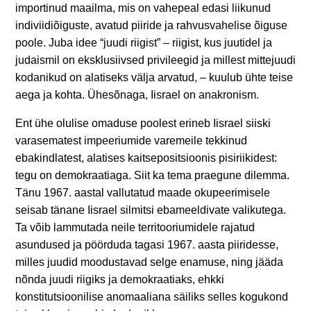
importinud maailma, mis on vahepeal edasi liikunud
indiviidiõiguste, avatud piiride ja rahvusvahelise õiguse
poole. Juba idee “juudi riigist” – riigist, kus juutidel ja
judaismil on eksklusiivsed privileegid ja millest mittejuudi
kodanikud on alatiseks välja arvatud, – kuulub ühte teise
aega ja kohta. Ühesõnaga, Iisrael on anakronism.
Ent ühe olulise omaduse poolest erineb Iisrael siiski
varasematest impeeriumide varemeile tekkinud
ebakindlatest, alatises kaitsepositsioonis pisiriikidest:
tegu on demokraatiaga. Siit ka tema praegune dilemma.
Tänu 1967. aastal vallutatud maade okupeerimisele
seisab tänane Iisrael silmitsi ebameeldivate valikutega.
Ta võib lammutada neile territooriumidele rajatud
asundused ja pöörduda tagasi 1967. aasta piiridesse,
milles juudid moodustavad selge enamuse, ning jääda
nõnda juudi riigiks ja demokraatiaks, ehkki
konstitutsioonilise anomaaliana säiliks selles kogukond