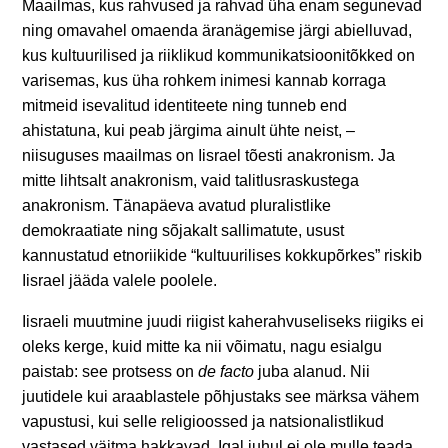
Maailmas, kus rahvused ja rahvad üha enam segunevad
ning omavahel omaenda äranägemise järgi abielluvad,
kus kultuurilised ja riiklikud kommunikatsioonitõkked on
varisemas, kus üha rohkem inimesi kannab korraga
mitmeid isevalitud identiteete ning tunneb end
ahistatuna, kui peab järgima ainult ühte neist, –
niisuguses maailmas on Iisrael tõesti anakronism. Ja
mitte lihtsalt anakronism, vaid talitlusraskustega
anakronism. Tänapäeva avatud pluralistlike
demokraatiate ning sõjakalt
sallimatute, usust
kannustatud etnoriikide “kultuurilises kokkupõrkes” riskib
Iisrael jääda valele poolele.
Iisraeli muutmine juudi riigist kaherahvuseliseks riigiks ei
oleks kerge, kuid mitte ka nii võimatu, nagu esialgu
paistab: see protsess on
de facto
juba alanud. Nii
juutidele kui araablastele põhjustaks see märksa vähem
vapustusi, kui selle religioossed ja natsionalistlikud
vastased väitma hakkavad. Igal juhul ei ole mulle teada