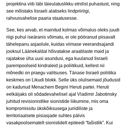
projektina viib läbi täieulatuslikku etnilist puhastust, ning
see mõistaks Iisraeli alatiseks lindpriiriigi,
rahvusvahelise paaria staatusesse.
See, kes arvab, et mainitud kolmas võimalus oleks juudi
riigi puhul iseäranis võimatu, ei ole pööranud piisavalt
tähelepanu asjaolule, kuidas viimase veerandsajandi
jooksul Läänekaldal hõivatakse araablaste maid ja
rajatakse üha uusi asundusi, ega kuulanud Iisraeli
parempoolseid kindraleid ja poliitikuid, kellest nii
mõnedki on praegu valitsuses. Tänase Iisraeli poliitika
keskmes on Likudi blokk. Selle üks olulisemaid jõudusid
on kadunud Menachem Begini Heruti partei. Heruti
eelkäijaks oli sõdadevahelisel ajal Vladimir Jabotinsky
juhitud revisionistlike sionistide liikumine, mis oma
kompromissitu ükskõiksusega juriidiliste ja
territoriaalsete pisiasjade suhtes pälvis
vasakpoolsematelt sionistidelt epiteedi “fašistlik”. Kui