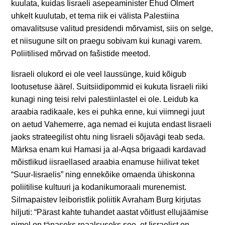
kuulata, kuidas Iisraeli asepeaminister Ehud Olmert
uhkelt kuulutab, et tema riik ei välista Palestiina
omavalitsuse valitud presidendi mõrvamist, siis on selge,
et niisugune silt on praegu sobivam kui kunagi varem.
Poliitilised mõrvad on fašistide meetod.
Iisraeli olukord ei ole veel laussünge, kuid kõigub
lootusetuse äärel. Suitsiidipommid ei kukuta Iisraeli riiki
kunagi ning teisi relvi palestiinlastel ei ole. Leidub ka
araabia radikaale, kes ei puhka enne, kui viimnegi juut
on aetud Vahemerre, aga nemad ei kujuta endast Iisraeli
jaoks strateegilist ohtu ning Iisraeli sõjavägi teab seda.
Märksa enam kui Hamasi ja al-Aqsa brigaadi kardavad
mõistlikud iisraellased araabia enamuse hiilivat teket
“Suur-Iisraelis” ning ennekõike omaenda ühiskonna
poliitilise kultuuri ja kodanikumoraali murenemist.
Silmapaistev leiboristlik poliitik Avraham Burg kirjutas
hiljuti: “Pärast kahte tuhandet aastat võitlust ellujäämise
nimel on tänaseks reaalsuseks see, et Iisraelist on