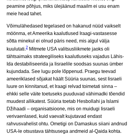
peamine põhjus, miks ülejäänud maailm ei usu enam
meie head tahet.
Võimulähedased tegelased on hakanud nüüd vaikselt
möönma, et Ameerika kaalutlused Iraagi-vastasesse
sõtta minekul ei olnud päris need, mis algul välja
2
kuulutati.
Mitmete USA valitsusliikmete jaoks oli
tähtsaimaks strateegiliseks kaalutluseks vajadus Lähis-
Ida destabiliseerida ja Iisraelile soodsas suunas ümber
kujundada. See lugu pole lõppenud. Praegu teevad
ameeriklased sõjakat häält Süüria suunas, sest Iisraeli
luure on kinnitanud, et Iraagi relvad toimetati sinna –
ehkki selle väite toetuseks puuduvad vähimadki tõendid
muudest allikatest. Süüria toetab Hesbollahi ja Islami
Džihaadi – organisatsioone, mis on muidugi Iisraeli
verivaenlased, kuid vaevalt kujutavad endast
rahvusvahelist ohtu. Ometigi on Damaskus siiani andnud
USA-le otsustava tähtsusega andmeid al-Qaida kohta.