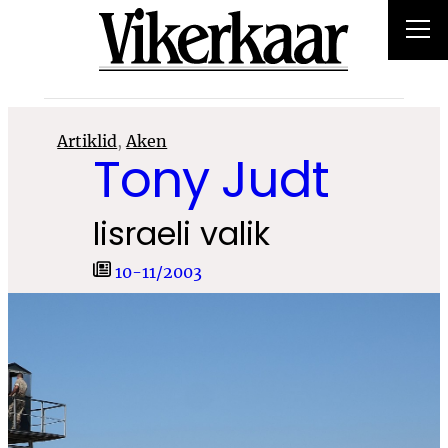
Liigu
sisu
juurde
Artiklid
, 
Aken
Tony Judt
Iisraeli valik
10-11/2003