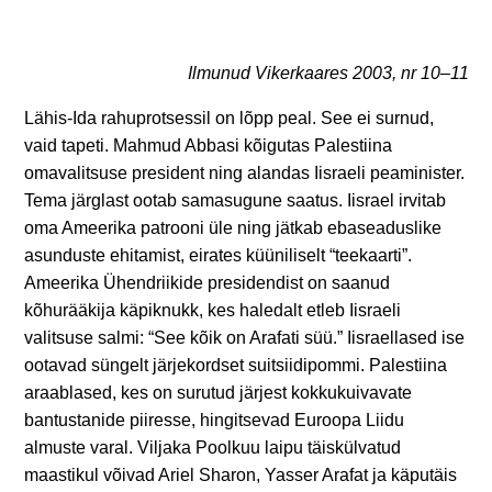
Ilmunud Vikerkaares 2003, nr 10–11
Lähis-Ida rahuprotsessil on lõpp peal. See ei surnud,
vaid tapeti. Mahmud Abbasi kõigutas Palestiina
omavalitsuse president ning alandas Iisraeli peaminister.
Tema järglast ootab samasugune saatus. Iisrael irvitab
oma Ameerika patrooni üle ning jätkab ebaseaduslike
asunduste ehitamist, eirates küüniliselt “teekaarti”.
Ameerika Ühendriikide presidendist on saanud
kõhurääkija käpiknukk, kes haledalt etleb Iisraeli
valitsuse salmi: “See kõik on Arafati süü.” Iisraellased ise
ootavad süngelt järjekordset suitsiidipommi. Palestiina
araablased, kes on surutud järjest kokkukuivavate
bantustanide piiresse, hingitsevad Euroopa Liidu
almuste varal. Viljaka Poolkuu laipu täiskülvatud
maastikul võivad Ariel Sharon, Yasser Arafat ja käputäis