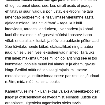
ühtegi paremat ideed: see, kes siiralt usub, et praegu
ehitatav ja suuri vaidlusi põhjustav elektrooniline tara
lahendab probleemid, ei tea viimase viiekümne aasta
ajaloost midagi. Mainitud “tara” – tegelikult küll
kraavidest, taradest, anduritest, liivaribadest ja kohati
kuni üheksa meetri kõrgusest müürist koosnev tsoon –
võtab enda alla, killustab ja röövib araablaste põllumaad.
See hävitaks nende külad, elatusallikad ning araabia-
juudi ühiselu seni veel eksisteerivad riismed. Tara üks
miil läheb maksma umbes miljon dollarit ning see ei too
kummalegi poolele muud kui alandust ja ebamugavusi.
Nagu Berliini müür näitab seegi rajatis, millisesse
moraalsesse ja institutsionaalsesse pankrotti on jõudnud
režiim, mida müür kaitsma peaks.
Kaherahvuseline riik Lähis-Idas vajaks Ameerika-poolset
julget ja otsusekindlat eestvedamist. Niihästi juutide kui
araablaste julgeoleku tagamiseks oleks tarvis