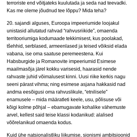
terroriste end võitjateks kuulutada ja seda nad teevadki.
Kas me oleme jõudnud tee lõppu? Mida teha?
20. sajandi alguses, Euroopa impeeriumide loojakul
unistasid allutatud rahvad “rahvusriikide”, omaenda
territooriumiga kodumaade tekkimisest, kus poolakad,
tšehhid, serblased, armeenlased ja teised võiksid elada
vabana, ise oma saatuse peremeestena. Kui
Habsburgide ja Romanovite impeeriumid Esimese
maailmasõja järel kokku varisesid, haarasid nende
rahvaste juhid võimalusest kinni. Uusi riike kerkis nagu
seeni pärast vihma; ning esimese asjana hakkasid nad
andma eesõigusi oma rahvuslikule, “etnilisele”
enamusele – mida määratleti keele, usu, põlisuse või
kõigi kolme põhjal – ebamugavate kohalike vähemuste
arvel, kellest said teise klassi kodanikud: alalised
võõrelanikud omaenda kodus.
Kuid ühe natsionalistliku liikumise, sionismi ambitsioonid