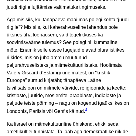
juudi riigi ellujäämise vältimatuks tingimuseks.
Aga mis siis, kui tänapäeva maailmas polegi kohta “juudi
riigile”? Mis siis, kui kaherahvuseline lahendus pole
üksnes üha tõenäosem, vaid tegelikkuses ka
soovimisväärne tulemus? See polegi nii kummaline
mõte. Enamik selle essee lugejaid elavad pluralistlikes
riikides, mis on juba ammu muutunud
paljurahvuselisteks ja mitmekultuurilisteks. Hoolimata
Valery Giscard d’Estaingi unelmatest, on “kristlik
Euroopa” surnud kirjatäht; tänapäeva Lääne
tsivilisatsioon on mitmete värvide, religioonide ja keelte;
kristlaste, juutide, moslemite, araablaste, indialaste ja
paljude teiste põiming – nagu on kogenud igaüks, kes on
4
Londonis, Pariisis või Genfis käinud.
Ka Iisrael on mitmekultuuriline ühiskond, ehkki seda
ametlikult ei tunnistata. Ta jääb aga demokraatlike riikide