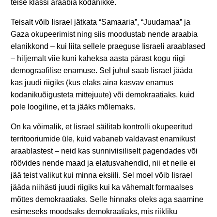
teise klassi araabia kodanikke.
Teisalt võib Iisrael jätkata “Samaaria”, “Juudamaa” ja
Gaza okupeerimist ning siis moodustab nende araabia
elanikkond – kui liita sellele praeguse Iisraeli araablased
– hiljemalt viie kuni kaheksa aasta pärast kogu riigi
demograafilise enamuse. Sel juhul saab Iisrael jääda
kas juudi riigiks (kus elaks aina kasvav enamus
kodanikuõigusteta mittejuute) või demokraatiaks, kuid
pole loogiline, et ta jääks mõlemaks.
On ka võimalik, et Iisrael säilitab kontrolli okupeeritud
territooriumide üle, kuid vabaneb valdavast enamikust
araablastest – neid kas sunniviisiliselt pagendades või
röövides nende maad ja elatusvahendid, nii et neile ei
jää teist valikut kui minna eksiili. Sel moel võib Iisrael
jääda niihästi juudi riigiks kui ka vähemalt formaalses
mõttes demokraatiaks. Selle hinnaks oleks aga saamine
esimeseks moodsaks demokraatiaks, mis riikliku