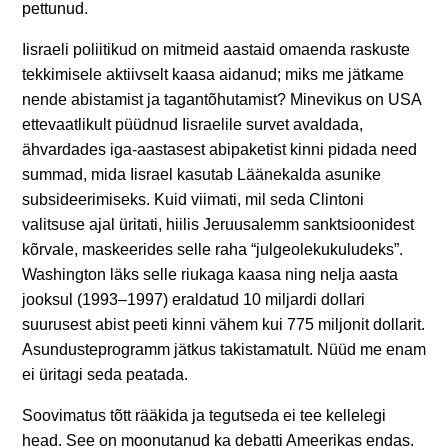
pettunud.
Iisraeli poliitikud on mitmeid aastaid omaenda raskuste
tekkimisele aktiivselt kaasa aidanud; miks me jätkame
nende abistamist ja tagantõhutamist? Minevikus on USA
ettevaatlikult püüdnud Iisraelile survet avaldada,
ähvardades iga-aastasest abipaketist kinni pidada need
summad, mida Iisrael kasutab Läänekalda asunike
subsideerimiseks. Kuid viimati, mil seda Clintoni
valitsuse ajal üritati, hiilis Jeruusalemm sanktsioonidest
kõrvale, maskeerides selle raha “julgeolekukuludeks”.
Washington läks selle riukaga kaasa ning nelja aasta
jooksul (1993–1997) eraldatud 10 miljardi dollari
suurusest abist peeti kinni vähem kui 775 miljonit dollarit.
Asundusteprogramm jätkus takistamatult. Nüüd me enam
ei üritagi seda peatada.
Soovimatus tõtt rääkida ja tegutseda ei tee kellelegi
head. See on moonutanud ka debatti Ameerikas endas.