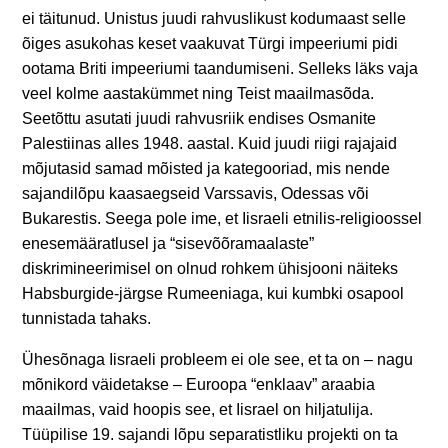
ei täitunud. Unistus juudi rahvuslikust kodumaast selle
õiges asukohas keset vaakuvat Türgi impeeriumi pidi
ootama Briti impeeriumi taandumiseni. Selleks läks vaja
veel kolme aastakümmet ning Teist maailmasõda.
Seetõttu asutati juudi rahvusriik endises Osmanite
Palestiinas alles 1948. aastal. Kuid juudi riigi rajajaid
mõjutasid samad mõisted ja kategooriad, mis nende
sajandilõpu kaasaegseid Varssavis, Odessas või
Bukarestis. Seega pole ime, et Iisraeli etnilis-religioossel
enesemääratlusel ja “sisevõõramaalaste”
diskrimineerimisel on olnud rohkem ühisjooni näiteks
Habsburgide-järgse Rumeeniaga, kui kumbki osapool
tunnistada tahaks.
Ühesõnaga Iisraeli probleem ei ole see, et ta on – nagu
mõnikord väidetakse – Euroopa “enklaav” araabia
maailmas, vaid hoopis see, et Iisrael on hiljatulija.
Tüüpilise 19. sajandi lõpu separatistliku projekti on ta