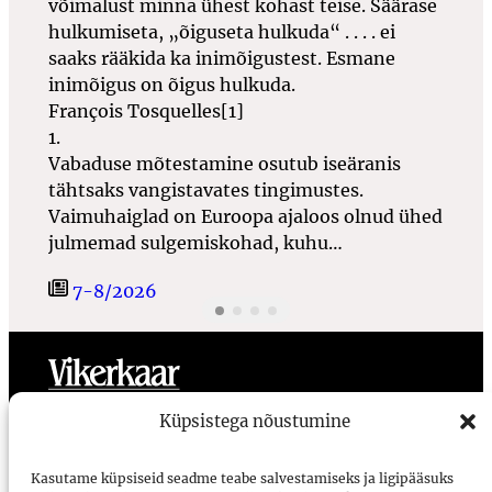
võimalust minna ühest kohast teise. Säärase
hulkumiseta, „õiguseta hulkuda“
. . . .
ei
saaks rääkida ka inimõigustest. Esmane
inimõigus on õigus hulkuda.
François Tosquelles[1]
1.
Vabaduse mõtestamine osutub iseäranis
tähtsaks vangistavates tingimustes.
Vaimuhaiglad on Euroopa ajaloos olnud ühed
julmemad sulgemiskohad, kuhu…
7-8/2026
Toimetus
Meist
Ligipääsetavus
Kasutustingimused
Küpsistega nõustumine
Vikerkaar
Kasutame küpsiseid seadme teabe salvestamiseks ja ligipääsuks