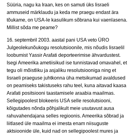
Süüria, nagu ka Iraan, kes on samuti üks Iisraeli
ammuseid märklaudu ja keda me praegu endast ära
tõukame, on USA-le kasulikum sõbrana kui vaenlasena.
Millist sõda me peame?
16. septembril 2003. aastal pani USA veto ÜRO
Julgeolekunõukogu resolutsioonile, mis nõudis Iisraelil
loobumist Yassir Arafati deporteerimise ähvardustest.
Isegi Ameerika ametiisikud ise tunnistavad omavahel, et
tegu oli mõistliku ja asjaliku resolutsiooniga ning et
Iisraeli praeguse juhtkonna üha metsikumad avaldused
on peamiseks takistuseks rahu teel, kuna aitavad kaasa
Arafati positsiooni taastamisele araabia maailmas.
Sellegipoolest blokeeris USA selle resolutsiooni,
kõigutades nõnda põhjalikult meie usutavust ausa
rahuvahendajana selles regioonis. Ameerika sõbrad ja
liitlased üle maailma ei imesta enam niisuguste
aktsioonide üle, kuid nad on sellegipoolest mures ja