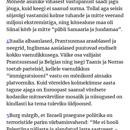
Mõnede asunike vihasest vastupanust saadi jagu
jõuga, kuid keegi ei saanud surma. Tollal aga seisis
sõjavägi vastamisi kolme tuhande ja mitte veerand
miljoni ekstremistiga, ning kõnealune maa oli
Siinai kõrb ja mitte “piibli Samaaria ja Juudamaa”.
4
Itaalia albaanlased, Prantsusmaa araablased ja
neegrid, Inglismaa aasialased puutuvad endiselt
kokku vaenulikkusega. Väike osa valijaist
Prantsusmaal ja Belgias ning isegi Taanis ja Norras
toetab parteisid, kellele vaenulikkus
“immigratsiooni” vastu on mõnikord ainsaks
platvormiks. Kuid võrreldes kolmekümne aasta
taguse ajaga on Euroopast saanud võrdsete
kodanike mitmevärviline mosaiik ja niisugused on
kindlasti ka tema tuleviku üldjooned.
5
Burg märgib, et Iisraeli praegune poliitika on
terroristide parim värbamisvahend: “Me ei hooli
Palestiina näljaste ja alandatud laste saatusest –