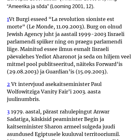
“Ameerika ja sõda” (Looming 2001, 12).
1
Vt Burgi esseed “La revolution sioniste est
morte“ (Le Monde, 11.09.2003). Burg on olnud
Jewish Agency juht ja aastail 1999-2003 Iisraeli
parlamendi spiiker ning on praegu parlamendi
liige. Mainitud essee ilmus esmalt Iisraeli
päevalehes Yediot Aharonot ja seda on hiljem veel
mitmel pool publitseeritud, näiteks Forward’is
(29.08.2003) ja Guardian’is (15.09.2003).
2
Vt intervjuud asekaitseminister Paul
Wolfowitziga Vanity Fair’i 2003. aasta
juulinumbris.
3
1979. aastal, pärast rahulepingut Anwar
Sadatiga, käskisid peaminister Begin ja
kaitseminister Sharon armeel sulgeda juudi
asundused Egiptusele kuuluval territooriumil.