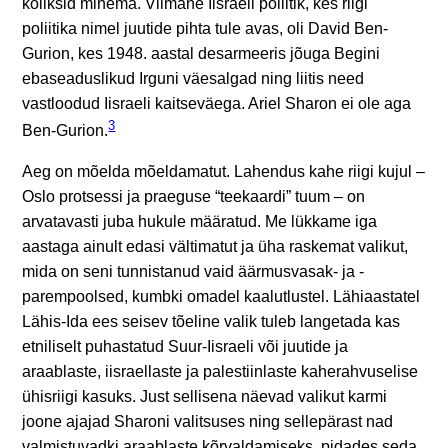
koliksid minema. Viimane Iisraeli poliitik, kes riigi
poliitika nimel juutide pihta tule avas, oli David Ben-
Gurion, kes 1948. aastal desarmeeris jõuga Begini
ebaseaduslikud Irguni väesalgad ning liitis need
vastloodud Iisraeli kaitseväega. Ariel Sharon ei ole aga
3
Ben-Gurion.
Aeg on mõelda mõeldamatut. Lahendus kahe riigi kujul –
Oslo protsessi ja praeguse “teekaardi” tuum – on
arvatavasti juba hukule määratud. Me lükkame iga
aastaga ainult edasi vältimatut ja üha raskemat valikut,
mida on seni tunnistanud vaid äärmusvasak- ja -
parempoolsed, kumbki omadel kaalutlustel. Lähiaastatel
Lähis-Ida ees seisev tõeline valik tuleb langetada kas
etniliselt puhastatud Suur-Iisraeli või juutide ja
araablaste, iisraellaste ja palestiinlaste kaherahvuselise
ühisriigi kasuks. Just sellisena näevad valikut karmi
joone ajajad Sharoni valitsuses ning sellepärast nad
valmistuvadki araablaste kõrvaldamiseks, pidades seda