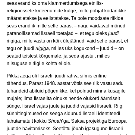
seas erandiks oma klammerdumisega etnilis-
religioossete kriteeriumide külge, mille põhjal kodanikke
määratletakse ja eelistatakse. Ta pole moodsate riikide
seas erandlik mitte selle pärast – nagu väidavad mõned
paranoilisemad Iisraeli toetajad –, et tegu oleks
juudi
riigiga, mille vastu on kõik ülejäänud; vaid selle pärast, et
tegu on juudi
riigiga,
milles üks kogukond – juudid – on
seatud teistest kõrgemale, ja seda ajastul, milles
niisugusele riigile kohta ei ole.
Pikka aega oli Iisraelil juudi rahva silmis eriline
tähendus. Pärast 1948. aastat võttis see riik vastu sadu
tuhandeid abituid põgenikke, kel polnud minna kusagile
mujale; ilma Iisraelita olnuks nende olukord äärmiselt
sünge. Iisrael vajas juute ja juudid vajasid Iisraeli. Riigi
sünnitingimused on seega sidunud Iisraeli identiteedi
lahutamatult
kokku
Shoah
’ga, Saksa projektiga Euroopa
juutide hävitamiseks. Seetõttu jõuab igasugune Iisraeli-