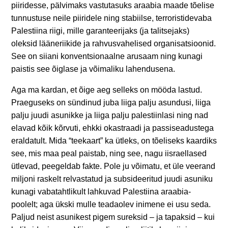
piiridesse, pälvimaks vastutasuks araabia maade tõelise
tunnustuse neile piiridele ning stabiilse, terroristidevaba
Palestiina riigi, mille garanteerijaks (ja talitsejaks)
oleksid lääneriikide ja rahvusvahelised organisatsioonid.
See on siiani konventsionaalne arusaam ning kunagi
paistis see õiglase ja võimaliku lahendusena.
Aga ma kardan, et õige aeg selleks on mööda lastud.
Praeguseks on sündinud juba liiga palju asundusi, liiga
palju juudi asunikke ja liiga palju palestiinlasi ning nad
elavad kõik kõrvuti, ehkki okastraadi ja passiseadustega
eraldatult. Mida “teekaart” ka ütleks, on tõeliseks kaardiks
see, mis maa peal paistab, ning see, nagu iisraellased
ütlevad, peegeldab fakte. Pole ju võimatu, et üle veerand
miljoni raskelt relvastatud ja subsideeritud juudi asuniku
kunagi vabatahtlikult lahkuvad Palestiina araabia-
poolelt; aga ükski mulle teadaolev inimene ei usu seda.
Paljud neist asunikest pigem sureksid – ja tapaksid – kui