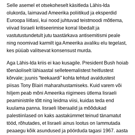
Selle asemel et otsekoheselt käsitleda Lähis-Ida
olukorda, laimavad Ameerika poliitikud ja eksperdid
Euroopa liitlasi, kui nood juhtuvad teistmoodi mõtlema,
viivad Iisraeli kritiseerimise korral libedalt ja
vastutustundetult jutu taastärkava antisemitismi peale
ning noomivad karmilt iga Ameerika avaliku elu tegelast,
kes püüab valitsevat konsensust murda.
Aga Lähis-Ida kriis ei kao kusagile. President Bush hoiab
tõenäoliselt lähiaastal selleteemalistest heitlustest
kõrvale; juunis “teekaardi” kohta tehtud avaldustest
piisas Tony Blairi maharahustamiseks. Kuid varem või
hiljem peab mõni Ameerika riigimees ütlema Iisraeli
peaministrile tõtt ning leidma viisi, kuidas teda end
kuulama panna. Iisraeli liberaalid ja mõõdukad
palestiinlased on kaks aastakümmet teinud tänamatut
tööd, rõhutades, et Iisraeli ainus lootus on lammutada
peaaegu kõik asundused ja pöörduda tagasi 1967. aasta