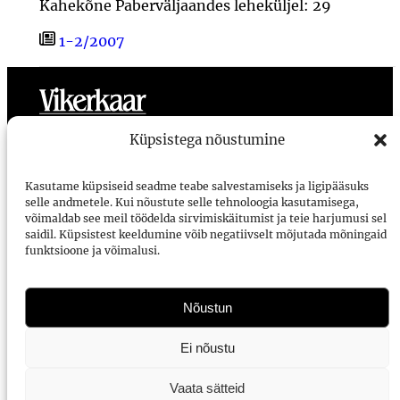
Kahekõne Paberväljaandes leheküljel: 29
1-2/2007
Toimetus
Meist
Ligipääsetavus
Kasutustingimused
Küpsistega nõustumine
Vikerkaar
Kasutame küpsiseid seadme teabe salvestamiseks ja ligipääsuks
selle andmetele. Kui nõustute selle tehnoloogia kasutamisega,
Voorimehe 9, 10146, Tallinn
võimaldab see meil töödelda sirvimiskäitumist ja teie harjumusi sel
saidil. Küpsistest keeldumine võib negatiivselt mõjutada mõningaid
vikerkaar@vikerkaar.ee
funktsioone ja võimalusi.
Tellimine
E-ajakirjad
Nõustun
Arhiiv Digaris
Ei nõustu
Bibliograafia
Vaata sätteid