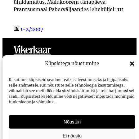
ühildamatus. Mälukoorem tänapäeva
Prantsusmaal Paberväljaandes leheküljel: 111
1-2/2007
Toimetus
Meist
Ligipääsetavus
Kasutustingimused
Küpsistega nõustumine
Vikerkaar
Kasutame küpsiseid seadme teabe salvestamiseks ja ligipääsuks
selle andmetele. Kui nõustute selle tehnoloogia kasutamisega,
Voorimehe 9, 10146, Tallinn
võimaldab see meil töödelda sirvimiskäitumist ja teie harjumusi sel
saidil. Küpsistest keeldumine võib negatiivselt mõjutada mõningaid
vikerkaar@vikerkaar.ee
funktsioone ja võimalusi.
Tellimine
E-ajakirjad
Nõustun
Arhiiv Digaris
Ei nõustu