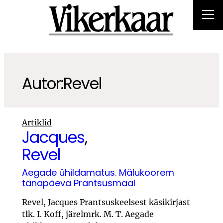
Autor:
Revel
Artiklid
Jacques
,
Revel
Aegade ühildamatus. Mälukoorem
tänapäeva Prantsusmaal
Revel, Jacques Prantsuskeelsest käsikirjast
tlk. I. Koff, järelmrk. M. T. Aegade