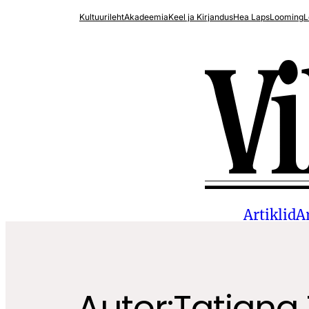
Kultuurileht
Akadeemia
Keel ja Kirjandus
Hea Laps
Looming
L
Artiklid
A
Autor:
Tatjana