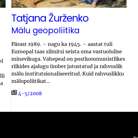
Tatjana Žurženko
Mälu geopoliitika
Pärast 1989. – nagu ka 1945. – aastat tuli
Euroopal taas silmitsi seista oma vastuolulise
minevikuga. Vahepeal on postkommunistlikes
el
riikides ajalugu ümber jutustatud ja rahvuslik
mälu institutsionaliseeritud. Kuid rahvuslikku
li
mälupoliitikat…
ma
4-5/2008