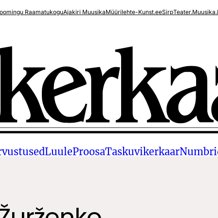
oomingu Raamatukogu
Ajakiri Muusika
Müürileht
e-Kunst.ee
Sirp
Teater.Muusika.
rvustused
Luule
Proosa
Taskuvikerkaar
Numbri
 Žurženko