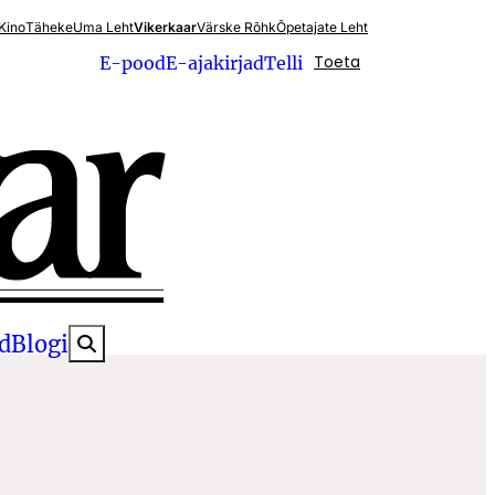
Kino
Täheke
Uma Leht
Vikerkaar
Värske Rõhk
Õpetajate Leht
Toeta
E-pood
E-ajakirjad
Telli
d
Blogi