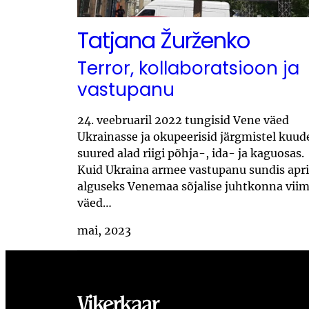
Tatjana Žurženko
Terror, kollaboratsioon ja
vastupanu
24. veebruaril 2022 tungisid Vene väed
Ukrainasse ja okupeerisid järgmistel kuud
suured alad riigi põhja-, ida- ja kaguosas.
Kuid Ukraina armee vastupanu sundis april
alguseks Venemaa sõjalise juhtkonna vii
väed…
mai, 2023