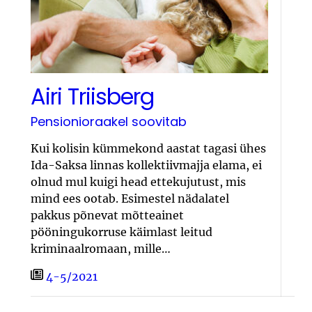
Airi Triisberg
Pensionioraakel soovitab
Kui kolisin kümmekond aastat tagasi ühes
Ida-Saksa linnas kollektiivmajja elama, ei
olnud mul kuigi head ettekujutust, mis
mind ees ootab. Esimestel nädalatel
pakkus põnevat mõtteainet
pööningukorruse käimlast leitud
kriminaalromaan, mille…
4-5/2021