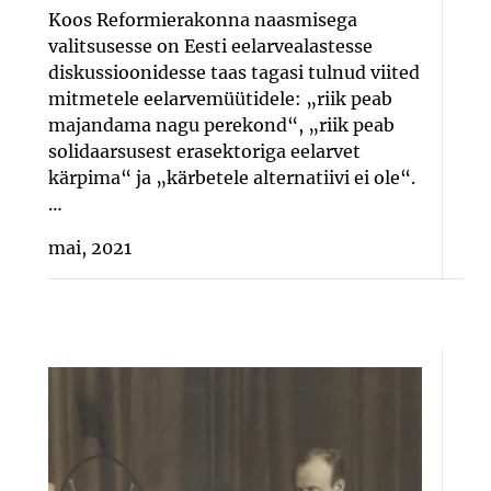
Koos Reformierakonna naasmisega
valitsusesse on Eesti eelarvealastesse
diskussioonidesse taas tagasi tulnud viited
mitmetele eelarvemüütidele: „riik peab
majandama nagu perekond“, „riik peab
solidaarsusest erasektoriga eelarvet
kärpima“ ja „kärbetele alternatiivi ei ole“.
…
mai, 2021