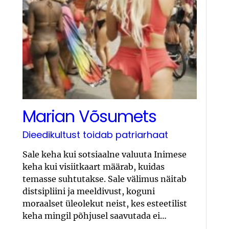
Marian Võsumets
Dieedikultust toidab patriarhaat
Sale keha kui sotsiaalne valuuta Inimese
keha kui visiitkaart määrab, kuidas
temasse suhtutakse. Sale välimus näitab
distsipliini ja meeldivust, koguni
moraalset üleolekut neist, kes esteetilist
keha mingil põhjusel saavutada ei…