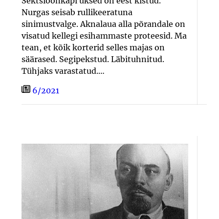
Sektsioonkapi uksed on eest kistud.
Nurgas seisab rullikeeratuna
sinimustvalge. Aknalaua alla põrandale on
visatud kellegi esihammaste proteesid. Ma
tean, et kõik korterid selles majas on
säärased. Segipekstud. Läbituhnitud.
Tühjaks varastatud.…
6/2021