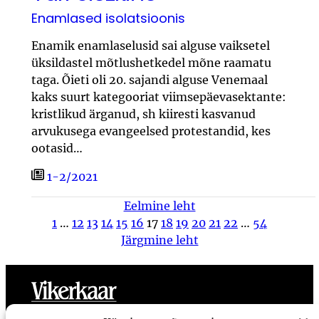
Enamlased isolatsioonis
Enamik enamlaselusid sai alguse vaiksetel
üksildastel mõtlushetkedel mõne raamatu
taga. Õieti oli 20. sajandi alguse Venemaal
kaks suurt kategooriat viimsepäevasektante:
kristlikud ärganud, sh kiiresti kasvanud
arvukusega evangeelsed protestandid, kes
ootasid…
1-2/2021
Eelmine leht
1
…
12
13
14
15
16
17
18
19
20
21
22
…
54
Järgmine leht