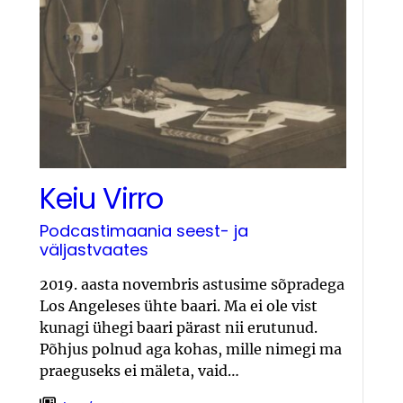
Keiu Virro
Podcastimaania seest- ja
väljastvaates
2019. aasta novembris astusime sõpradega
Los Angeleses ühte baari. Ma ei ole vist
kunagi ühegi baari pärast nii erutunud.
Põhjus polnud aga kohas, mille nimegi ma
praeguseks ei mäleta, vaid…