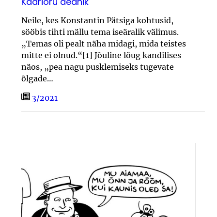
Kadrioru aednik
Neile, kes Konstantin Pätsiga kohtusid,
sööbis tihti mällu tema iseäralik välimus.
„Temas oli pealt näha midagi, mida teistes
mitte ei olnud.“[1] Jõuline lõug kandilises
näos, „pea nagu pusklemiseks tugevate
õlgade…
3/2021