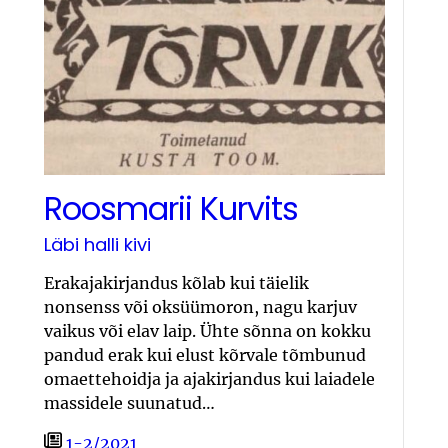
Roosmarii Kurvits
Läbi halli kivi
Erakajakirjandus kõlab kui täielik
nonsenss või oksüümoron, nagu karjuv
vaikus või elav laip. Ühte sõnna on kokku
pandud erak kui elust kõrvale tõmbunud
omaettehoidja ja ajakirjandus kui laiadele
massidele suunatud…
1-2/2021