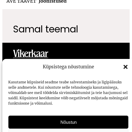
AVE TAAVET
Joonistused
Samal teemal
Toimetus
Meist
Ligipääsetavus
Kasutustingimused
Küpsistega nõustumine
Vikerkaar
Kasutame küpsiseid seadme teabe salvestamiseks ja ligipääsuks
selle andmetele. Kui nõustute selle tehnoloogia kasutamisega,
Voorimehe 9, 10146, Tallinn
võimaldab see meil töödelda sirvimiskäitumist ja teie harjumusi sel
saidil. Küpsistest keeldumine võib negatiivselt mõjutada mõningaid
vikerkaar@vikerkaar.ee
funktsioone ja võimalusi.
Tellimine
E-ajakirjad
Nõustun