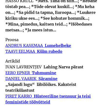
HASSO KRULL
*Mets. Täna on siin…; *Rebane
tõstab pea…; *Tõde olevat kuskil…; *Mu keha
on…; *Sa pidid ta tapma, Euroopa…; *Luukere
kiriku ukse ees…; *See kohutav hommik…;
*Mina, pimedus, kaitsen teid…; *Hõbedases
metsas…; *Ja mees istus…
Proosa
ANDRUS KASEMAA
Lumehelbeke
TAAVI EELMAA
Külm rubedo
Artiklid
IVAN LAVRENTJEV
Lahing Narva pärast
EERO EPNER
Tuhmumine
DANIEL VAARIK
Säramine
„Sajandi lugu“ läbilõikes. Kaksteist
teatrikülastust
PIRET KARRO
Hüsteeriline tsensuur ja teisi
feministide töövõtteid