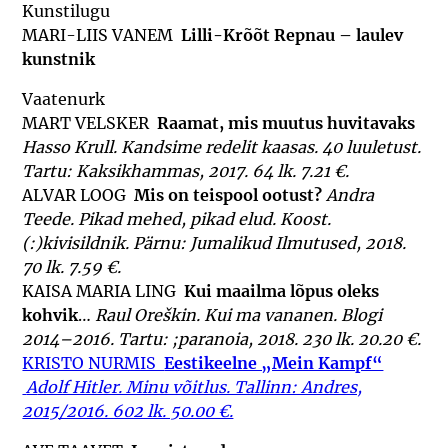
Kunstilugu
MARI-LIIS VANEM
Lilli-Krõõt Repnau – laulev
kunstnik
Vaatenurk
MART VELSKER
Raamat, mis muutus huvitavaks
H
asso Krull. Kandsime redelit kaasas. 40 luuletust.
Tartu: Kaksikhammas, 2017. 64 lk. 7.21 €.
ALVAR LOOG
Mis on teispool ootust?
Andra
Teede. Pikad mehed, pikad elud. Koost.
(:)kivisildnik. Pärnu: Jumalikud Ilmutused, 2018.
70 lk. 7.59 €.
KAISA MARIA LING
Kui maailma lõpus oleks
kohvik
…
R
aul Oreškin. Kui ma vananen. Blogi
2014–2016. Tartu: ;paranoia, 2018. 230 lk. 20.20 €.
KRISTO NURMIS
Eestikeelne „Mein Kampf“
A
dolf Hitler. Minu võitlus. Tallinn: Andres,
2015/2016. 602 lk. 50.00 €.