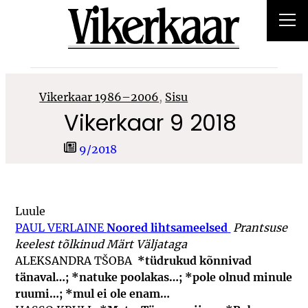
Liigu
sisu
juurde
Vikerkaar 1986–2006
, 
Sisu
Vikerkaar 9 2018
9/2018
Luule
PAUL VERLAINE
Noored lihtsameelsed
Prantsuse
keelest tõlkinud Märt Väljataga
ALEKSANDRA TŠOBA
*tüdrukud kõnnivad
tänaval…; *natuke poolakas…; *pole olnud minule
ruumi…; *mul ei ole enam…