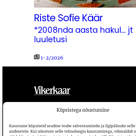
Riste Sofie Käär
*2008nda aasta hakul… jt
luuletusi
1-2/2026
Küpsistega nõustumine
Vikerkaar
Tellimine
Kasutame küpsiseid seadme teabe salvestamiseks ja ligipääsuks selle
andmetele. Kui nõustute selle tehnoloogia kasutamisega, võimaldab s
Voorimehe 9, 10146, Tallinn
E-ajakirjad