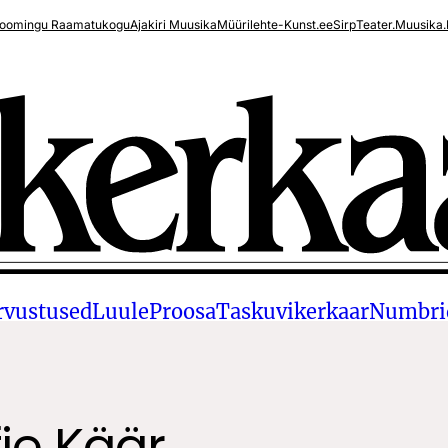
oomingu Raamatukogu
Ajakiri Muusika
Müürileht
e-Kunst.ee
Sirp
Teater.Muusika.
rvustused
Luule
Proosa
Taskuvikerkaar
Numbri
fie Käär