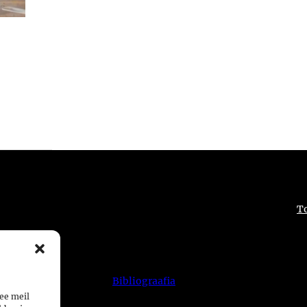
T
Bibliograafia
ee meil