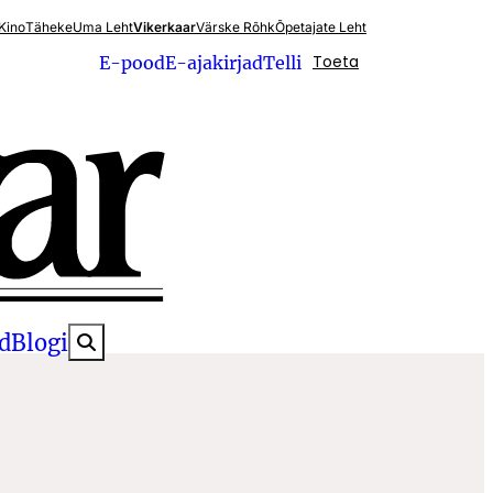
Kino
Täheke
Uma Leht
Vikerkaar
Värske Rõhk
Õpetajate Leht
Toeta
E-pood
E-ajakirjad
Telli
d
Blogi