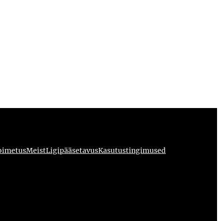
oimetus
Meist
Ligipääsetavus
Kasutustingimused