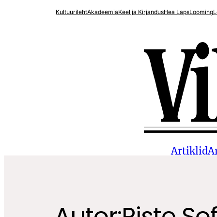
Kultuurileht
Akadeemia
Keel ja Kirjandus
Hea Laps
Looming
L
Artiklid
A
Autor:
Riste So