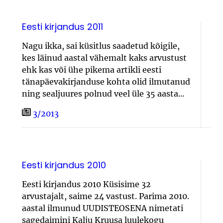
Eesti kirjandus 2011
Nagu ikka, sai küsitlus saadetud kõigile,
kes läinud aastal vähemalt kaks arvustust
ehk kas või ühe pikema artikli eesti
tänapäevakirjanduse kohta olid ilmutanud
ning sealjuures polnud veel üle 35 aasta…
3/2013
Eesti kirjandus 2010
Eesti kirjandus 2010 Küsisime 32
arvustajalt, saime 24 vastust. Parima 2010.
aastal ilmunud UUDISTEOSENA nimetati
sagedaimini Kalju Kruusa luulekogu