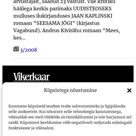
arvustajalt, saadud 23 vastust. Viie kriitiku
häälega kerkis parimaks UUDISTEOSEKS
mulluses ilukirjanduses JAAN KAPLINSKI
romaan “SEESAMA JÕGI” (kirjastus
Vagabund). Andrus Kivirähu romaan “Mees,
kes…
3/2008
Toimetus
Meist
Ligipääsetavus
Kasutustingimused
Küpsistega nõustumine
Vikerkaar
Kasutame küpsiseid seadme teabe salvestamiseks ja ligipääsuks
selle andmetele. Kui nõustute selle tehnoloogia kasutamisega,
Voorimehe 9, 10146, Tallinn
võimaldab see meil töödelda sirvimiskäitumist ja teie harjumusi sel
saidil. Küpsistest keeldumine võib negatiivselt mõjutada mõningaid
vikerkaar@vikerkaar.ee
funktsioone ja võimalusi.