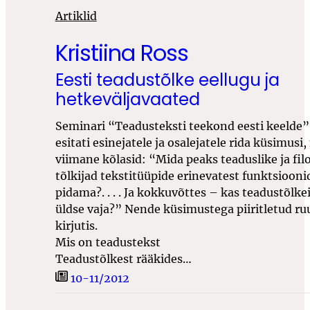
Artiklid
Kristiina Ross
Eesti teadustõlke eellugu ja
hetkeväljavaated
Seminari “Teadusteksti teekond eesti keelde”
esitati esinejatele ja osalejatele rida küsimusi,
viimane kõlasid: “Mida peaks teaduslike ja filo
tõlkijad tekstitüüpide erinevatest funktsiooni
pidama?
. . . .
Ja kokkuvõttes – kas teadustõlkei
üldse vaja?” Nende küsimustega piiritletud ruu
kirjutis.
Mis on teadustekst
Teadustõlkest rääkides…
10-11/2012