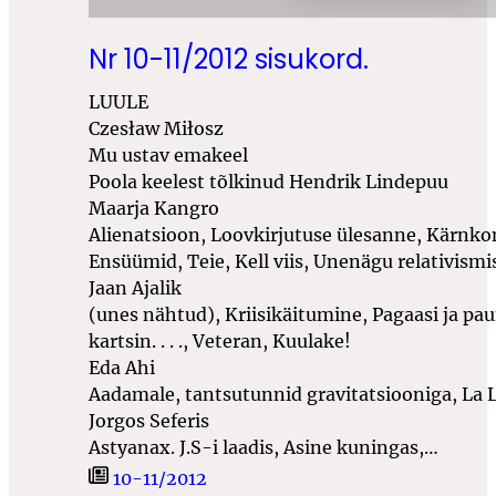
Nr 10-11/2012 sisukord.
LUULE
Czesław Miłosz
Mu ustav emakeel
Poola keelest tõlkinud Hendrik Lindepuu
Maarja Kangro
Alienatsioon, Loovkirjutuse ülesanne, Kärnk
Ensüümid, Teie, Kell viis, Unenägu relativism
Jaan Ajalik
(unes nähtud), Kriisikäitumine, Pagaasi ja pa
kartsin
. . . .
, Veteran, Kuulake!
Eda Ahi
Aadamale, tantsutunnid gravitatsiooniga, La L
Jorgos Seferis
Astyanax. J.S-i laadis, Asine kuningas,…
10-11/2012