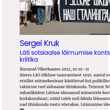
Sergei Kruk
Läti sotsiaalse lõimumise kont
kriitika
Ilmunud Vikerkaares 2012, nr 10–11
Alates Läti riikluse taastamisest 1991. aastal on
etnilist mitmekesisust käsitletud kui poliitilis
takistust teel sidusasse ühiskonda. Teistest 
vabariikidest Lätisse rännanud inimestele ke
kodakondsust; nüüd tuleb neil läbida lõimumi
nad ühiskonda vastu võetakse. Lõimumise idee