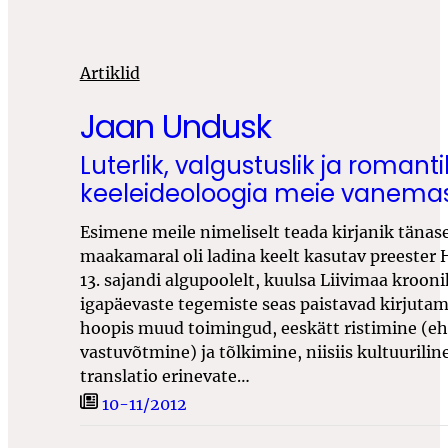
Artiklid
Jaan Undusk
Luterlik, valgustuslik ja romanti
keeleideoloogia meie vanemas 
Esimene meile nimeliselt teada kirjanik tänasel
maakamaral oli ladina keelt kasutav preester 
13. sajandi algupoolelt, kuulsa Liivimaa kroon
igapäevaste tegemiste seas paistavad kirjuta
hoopis muud toimingud, eeskätt ristimine (eh
vastuvõtmine) ja tõlkimine, niisiis kultuurili
translatio erinevate…
10-11/2012