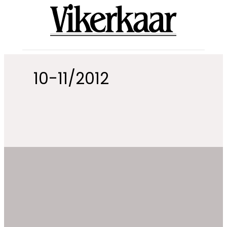
Liigu
sisu
juurde
10-11/2012