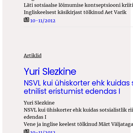
Läti sotsiaalse lõimumise kontseptsiooni kriit
Ingliskeelsest käsikirjast tõlkinud Aet Varik
10-11/2012
Artiklid
Yuri Slezkine
NSVL kui ühiskorter ehk kuidas sot
etnilist eristumist edendas I
Yuri Slezkine
NSVL kui ühiskorter ehk kuidas sotsialistlik rii
edendas I
Vene ja inglise keelest tõlkinud Märt Väljatag
10-11/2012