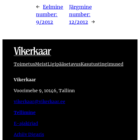
←
Eelmine
Järgmine
number:
number:
9/2012
12/2012
→
Toimetus
Meist
Ligipääsetavus
Kasutustingimused
Vikerkaar
Voorimehe 9, 10146, Tallinn
vikerkaar@vikerkaar.ee
Tellimine
E-ajakirjad
Arhiiv Digaris