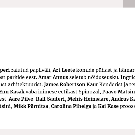
peri
raiutud papliväli,
Art Leete
komide pühast ja hämar
st parkide eest.
Amar Annus
seletab nõiduseusku.
Ingri
ust arhitektuurist.
James Robertson
Kaur Kenderist ja te
Enn Kasak
vaba inimese eetikast Spinozal,
Paavo Matsin
est.
Aare Pilve
,
Ralf Sauteri, Mehis Heinsaare, Andrus K
tsini
,
Mikk Pärnitsa
,
Carolina Pihelga
ja
Kai Kase
proosa