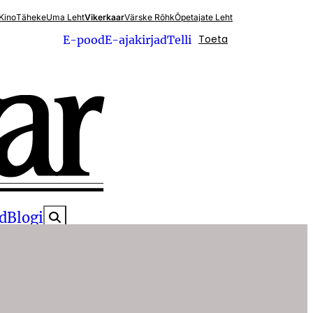
Kino
Täheke
Uma Leht
Vikerkaar
Värske Rõhk
Õpetajate Leht
Toeta
E-pood
E-ajakirjad
Telli
d
Blogi