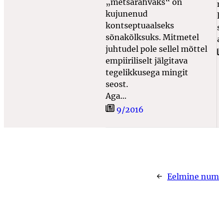
„metsarahvaks“ on
kujunenud
kontseptuaalseks
sõnakõlksuks. Mitmetel
juhtudel pole sellel mõttel
empiiriliselt jälgitava
tegelikkusega mingit
seost.
Aga…
9/2016
←
Eelmine num