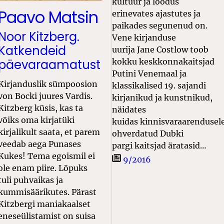
kultuur ja loodus
Paavo Matsin
erinevates ajastutes ja
paikades segunenud on.
Noor Kitzberg.
Vene kirjanduse
Katkendeid
uurija Jane Costlow toob
päevaraamatust
kokku keskkonnakaitsjad
Putini Venemaal ja
Kirjanduslik sümpoosion
klassikalised 19. sajandi
von Bocki juures Vardis.
kirjanikud ja kunstnikud,
Kitzberg küsis, kas ta
näidates
võiks oma kirjatüki
kuidas kinnisvaraarendusel
kirjalikult saata, et parem
ohverdatud Dubki
veedab aega Punases
pargi kaitsjad äratasid…
Kukes! Tema egoismil ei
9/2016
ole enam piire. Lõpuks
tuli puhvaikas ja
kummisäärikutes. Pärast
Kitzbergi maniakaalset
eneseülistamist on suisa