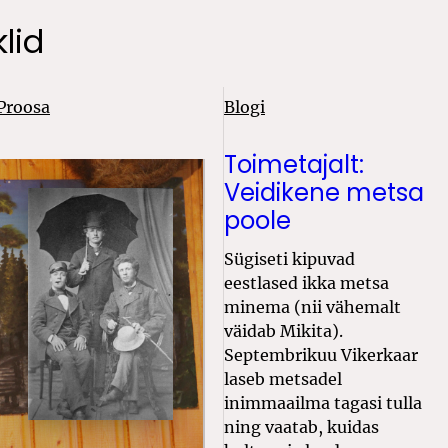
lid
Proosa
Blogi
Toimetajalt:
Veidikene metsa
poole
Sügiseti kipuvad
eestlased ikka metsa
minema (nii vähemalt
väidab Mikita).
Septembrikuu Vikerkaar
laseb metsadel
inimmaailma tagasi tulla
ning vaatab, kuidas