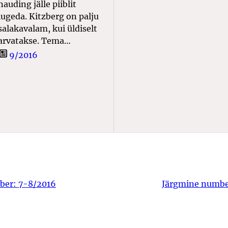
nauding jälle piiblit
lugeda. Kitzberg on palju
salakavalam, kui üldiselt
arvatakse. Tema…
9/2016
ber:
7-8/2016
Järgmine numb