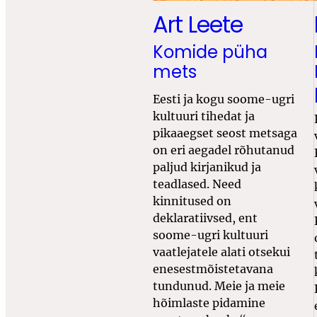
Art Leete
Komide püha
mets
Eesti ja kogu soome-ugri
kultuuri tihedat ja
pikaaegset seost metsaga
on eri aegadel rõhutanud
paljud kirjanikud ja
teadlased. Need
kinnitused on
deklaratiivsed, ent
soome-ugri kultuuri
vaatlejatele alati otsekui
enesestmõistetavana
tundunud. Meie ja meie
hõimlaste pidamine