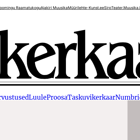
oomingu Raamatukogu
Ajakiri Muusika
Müürileht
e-Kunst.ee
Sirp
Teater.Muusika.
rvustused
Luule
Proosa
Taskuvikerkaar
Numbri