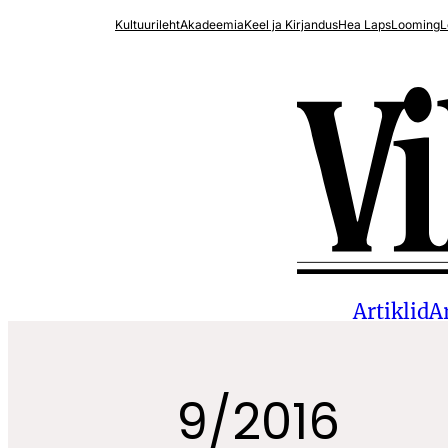
Liigu
Kultuurileht
Akadeemia
Keel ja Kirjandus
Hea Laps
Looming
L
sisu
juurde
Artiklid
A
9/2016