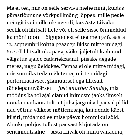
Me ei tea, mis on selle serviva mehe nimi, kuidas
pärastlõunane võrkpallimäng lõppes, mille peale
mängiti või mille üle naerdi, kas Asta Liivaku
seelik oli lihtsalt hele või oli selle sisse õmmeldud
ka mõni toon – õigupoolest ei tea me 1948. aasta
12. septembri kohta peaaegu üldse mitte midagi.
See oli lihtsalt üks päev, väike jäljetult kadunud
välgatus ajaloo radariekraanil, piisake aegade
meres, nagu öeldakse. Temas ei ole mitte midagi,
mis sunniks teda mäletama, mitte midagi
performatiivset, glamuurset ega lihtsalt
tähelepanuväärset –
just another Sunday
, mis
möödus ka tol ajal elanud inimeste jaoks ilmselt
nõnda märkamatult, et juba järgmisel päeval pidid
nad võtma väikese mõtlemisaja, kui nende käest
küsiti, mida nad eelmise päeva hommikul sõid.
Ainuke põhjus tollest päevast kirjutada on
sentimentaalne – Asta Liivak oli minu vanaema,