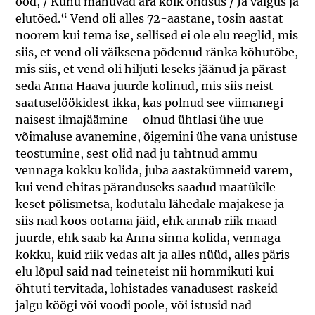
ööd, / Kuhu mahuvad ära kõik õndsus / Ja valgus ja
elutõed.“ Vend oli alles 72-aastane, tosin aastat
noorem kui tema ise, sellised ei ole elu reeglid, mis
siis, et vend oli väiksena põdenud ränka kõhutõbe,
mis siis, et vend oli hiljuti leseks jäänud ja pärast
seda Anna Haava juurde kolinud, mis siis neist
saatuselöökidest ikka, kas polnud see viimanegi –
naisest ilmajäämine – olnud ühtlasi ühe uue
võimaluse avanemine, õigemini ühe vana unistuse
teostumine, sest olid nad ju tahtnud ammu
vennaga kokku kolida, juba aastakümneid varem,
kui vend ehitas päranduseks saadud maatükile
keset põlismetsa, kodutalu lähedale majakese ja
siis nad koos ootama jäid, ehk annab riik maad
juurde, ehk saab ka Anna sinna kolida, vennaga
kokku, kuid riik vedas alt ja alles nüüd, alles päris
elu lõpul said nad teineteist nii hommikuti kui
õhtuti tervitada, lohistades vanadusest raskeid
jalgu köögi või voodi poole, või istusid nad