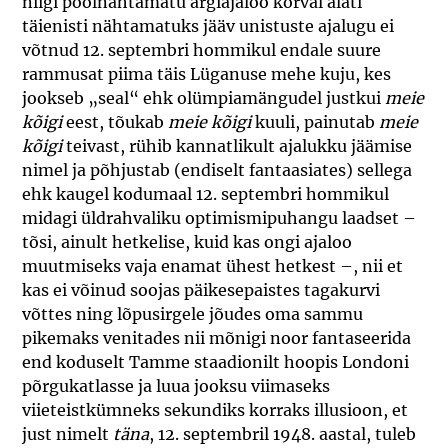
niigi poolnähtamatu argiajaloo kõrval alati
täienisti nähtamatuks jääv unistuste ajalugu ei
võtnud 12. septembri hommikul endale suure
rammusat piima täis Lüganuse mehe kuju, kes
jookseb „seal“ ehk olümpiamängudel justkui
meie
kõigi
eest, tõukab
meie kõigi
kuuli, painutab
meie
kõigi
teivast, rühib kannatlikult ajalukku jäämise
nimel ja põhjustab (endiselt fantaasiates) sellega
ehk kaugel kodumaal 12. septembri hommikul
midagi üldrahvaliku optimismipuhangu laadset –
tõsi, ainult hetkelise, kuid kas ongi ajaloo
muutmiseks vaja enamat ühest hetkest –, nii et
kas ei võinud soojas päikesepaistes tagakurvi
võttes ning lõpusirgele jõudes oma sammu
pikemaks venitades nii mõnigi noor fantaseerida
end koduselt Tamme staadionilt hoopis Londoni
põrgukatlasse ja luua jooksu viimaseks
viieteistkümneks sekundiks korraks illusioon, et
just nimelt
täna
, 12. septembril 1948. aastal, tuleb