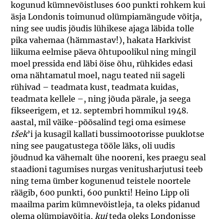
kogunud kümnevõistluses 600 punkti rohkem kui
äsja Londonis toimunud olümpiamängude võitja,
ning see uudis jõudis lühikese ajaga läbida tolle
pika vahemaa (hämmastav!), hakata Harkivist
liikuma eelmise päeva õhtupoolikul ning mingil
moel pressida end läbi öise õhu, rühkides edasi
oma nähtamatul moel, nagu teated nii sageli
rühivad – teadmata kust, teadmata kuidas,
teadmata kellele –, ning jõuda pärale, ja seega
fikseerigem, et 12. septembri hommikul 1948.
aastal, mil väike-põõsalind tegi oma esimese
tšek
’i ja kusagil kallati bussimootorisse puuklotse
ning see paugatustega tööle läks, oli uudis
jõudnud ka vähemalt ühe nooreni, kes praegu seal
staadioni tagumises nurgas venitusharjutusi teeb
ning tema ümber kogunenud teistele noortele
räägib, 600 punkti, 600 punkti! Heino Lipp oli
maailma parim kümnevõistleja, ta oleks pidanud
olema olümpiavõitja,
kui
teda oleks Londonisse