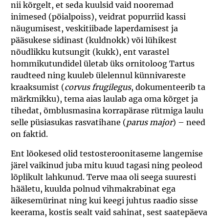
nii kõrgelt, et seda kuulsid vaid nooremad
inimesed (pöialpoiss), veidrat popurriid kassi
näugumisest, veskitiibade laperdamisest ja
pääsukese sidinast (kuldnokk) või lühikest
nõudlikku kutsungit (kukk), ent varastel
hommikutundidel ületab üks ornitoloog Tartus
raudteed ning kuuleb ülelennul künnivareste
kraaksumist (
corvus frugilegus
, dokumenteerib ta
märkmikku), tema aias laulab aga oma kõrget ja
tihedat, õmblusmasina korrapärase rütmiga laulu
selle püsiasukas rasvatihane (
parus major
) – need
on faktid.
Ent lõokesed olid testosteroonitaseme langemise
järel vaikinud juba mitu kuud tagasi ning peoleod
lõplikult lahkunud. Terve maa oli seega suuresti
hääletu, kuulda polnud vihmakrabinat ega
äikesemürinat ning kui keegi juhtus raadio sisse
keerama, kostis sealt vaid sahinat, sest saatepäeva