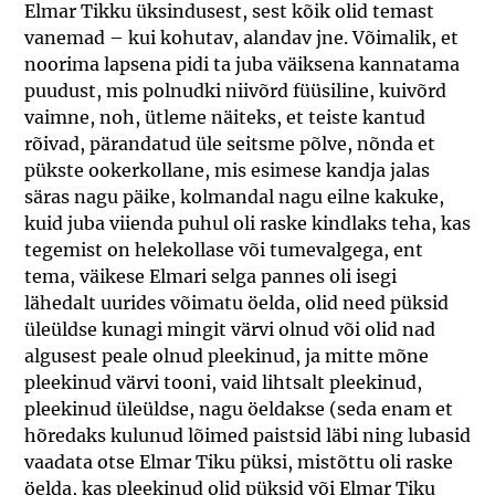
Elmar Tikku üksindusest, sest kõik olid temast
vanemad – kui kohutav, alandav jne. Võimalik, et
noorima lapsena pidi ta juba väiksena kannatama
puudust, mis polnudki niivõrd füüsiline, kuivõrd
vaimne, noh, ütleme näiteks, et teiste kantud
rõivad, pärandatud üle seitsme põlve, nõnda et
pükste ookerkollane, mis esimese kandja jalas
säras nagu päike, kolmandal nagu eilne kakuke,
kuid juba viienda puhul oli raske kindlaks teha, kas
tegemist on helekollase või tumevalgega, ent
tema, väikese Elmari selga pannes oli isegi
lähedalt uurides võimatu öelda, olid need püksid
üleüldse kunagi mingit värvi olnud või olid nad
algusest peale olnud pleekinud, ja mitte mõne
pleekinud värvi tooni, vaid lihtsalt pleekinud,
pleekinud üleüldse, nagu öeldakse (seda enam et
hõredaks kulunud lõimed paistsid läbi ning lubasid
vaadata otse Elmar Tiku püksi, mistõttu oli raske
öelda, kas pleekinud olid püksid või Elmar Tiku