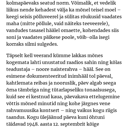
kolmapäevaks seatud norm. Võimalik, et vedelik
liikus nende kehadest välja ka mõnel teisel moel –
keegi seisis põlluveerel ja sülitas rõukusid vaadates
maha (mitte põllule, vaid näiteks teeveerele),
vandudes tasasel häälel omaette, kohendades siis
soni ja vaadates päikese poole, võib-olla isegi
korraks silmi sulgedes.
Täpselt kell veerand kümme lakkas mõnes
kogemata lahti unustatud raadios sahin ning kõlas
teadustaja – noore naisterahva – hääl. See on
esimene dokumenteeritud inimhääl tol päeval,
kahtlemata reibas ja nooruslik, päev algab seega
õrna tämbriga ning tütarlapseliku tonaalsusega,
kuid see ei kestnud kaua, päevakava ettelugemine
võttis mõned minutid ning kohe järgnes vene
rahvamuusika kontsert – ning vaikus kogu riigis
taandus. Kogu ülejäänud päeva kuni õhtuni
täidavad 1948. aasta 12. septembrit kõige