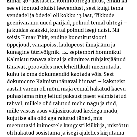
Elmar 36-aastasena komnoortega liitus, ehkki ka
see ei toonud olulist leevendust, sest kuigi tema
vendadel ja õdedel oli kokku 13 last, Tikkude
geenivaramu uued pärijad, polnud temal ühtegi –
ja kuidas saakski, kui tal polnud isegi naist. Nii
seisis Elmar Tikk, endine konstitutsiooni
õppejõud, vanapoiss, laulupeost ilmajäänu ja
kunagine üürivõlgnik, 12. septembri hommikul
Kalmistu tänava aknal ja silmitses tühjaksjäänud
tänavat, proovides meeleheitlikult meenutada,
kuhu ta oma dokumendid kaotada võis. Sest
dokumente Kalmistu tänaval hinnati – kaksteist
aastat varem oli mõni maja eemal hakatud kaevu
puhastama ning leitud paksust paest valmistatud
tahvel, millele olid raiutud mehe nägu ja rind,
mille vastas asus väljasirutatud keelega madu,
kujutise alla olid aga raiutud tähed, mis
meenutasid inimestele kangesti kiilkirja, mistõttu
oli hakatud sosistama ja isegi ajalehes kirjutama