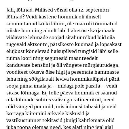
Jah, lõhnad. Millised võisid olla 12. septembri
lõhnad? Veidi kastene hommik oli ilmselt
summutanud kõiki lõhnu, üle maa oli tõmmatud
niiske loor ning ainult läbi hahetuse karjamaale
viidavate lehmade soojad sitahunnikud lõid siia
tugevaid aktsente, pätsikeste kuumad ja lopsakast
elujõust kõnelevad haisupilved tungisid läbi selle
tuima loori ning segunesid maanteedelt
kanduvate bensiini ja õli vängete mürgiaurudega,
vooditest tõusva öise higi ja pesemata hammaste
leha ning söögilaualt leviva hommikulüpsist pärit
sooja piima imala ja – midagi pole parata – veidi
sitase lõhnaga. Ei, tolle päeva hommik ei saanud
olla lõhnade suhtes valiv ega rafineeritud, need
olid vänged pommid, mis inimesi tabasid ja neid
korraga kiiremini ärkvele kiskusid ja
vastikustunnet tekitasid (kuigi kahtlemata olid
juba toona olemas need, kes alati ning igal ajal