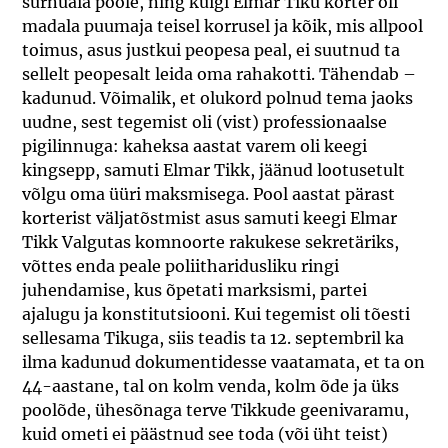
surnuaia poole, ning kuigi Elmar Tiku korter oli
madala puumaja teisel korrusel ja kõik, mis allpool
toimus, asus justkui peopesa peal, ei suutnud ta
sellelt peopesalt leida oma rahakotti. Tähendab –
kadunud. Võimalik, et olukord polnud tema jaoks
uudne, sest tegemist oli (vist) professionaalse
pigilinnuga: kaheksa aastat varem oli keegi
kingsepp, samuti Elmar Tikk, jäänud lootusetult
võlgu oma üüri maksmisega. Pool aastat pärast
korterist väljatõstmist asus samuti keegi Elmar
Tikk Valgutas komnoorte rakukese sekretäriks,
võttes enda peale poliitharidusliku ringi
juhendamise, kus õpetati marksismi, partei
ajalugu ja konstitutsiooni. Kui tegemist oli tõesti
sellesama Tikuga, siis teadis ta 12. septembril ka
ilma kadunud dokumentidesse vaatamata, et ta on
44-aastane, tal on kolm venda, kolm õde ja üks
poolõde, ühesõnaga terve Tikkude geenivaramu,
kuid ometi ei päästnud see toda (või üht teist)