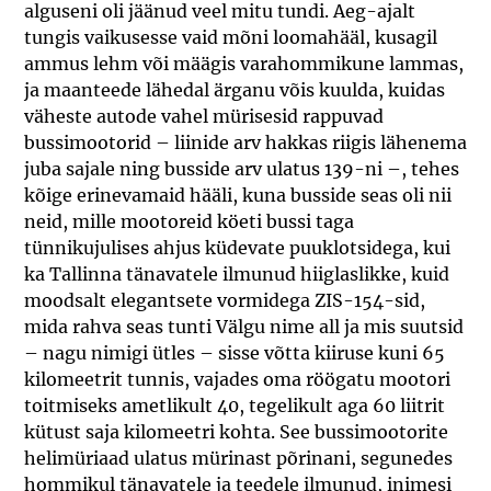
alguseni oli jäänud veel mitu tundi. Aeg-ajalt
tungis vaikusesse vaid mõni loomahääl, kusagil
ammus lehm või määgis varahommikune lammas,
ja maanteede lähedal ärganu võis kuulda, kuidas
väheste autode vahel mürisesid rappuvad
bussimootorid – liinide arv hakkas riigis lähenema
juba sajale ning busside arv ulatus 139-ni –, tehes
kõige erinevamaid hääli, kuna busside seas oli nii
neid, mille mootoreid köeti bussi taga
tünnikujulises ahjus küdevate puuklotsidega, kui
ka Tallinna tänavatele ilmunud hiiglaslikke, kuid
moodsalt elegantsete vormidega ZIS-154-sid,
mida rahva seas tunti Välgu nime all ja mis suutsid
– nagu nimigi ütles – sisse võtta kiiruse kuni 65
kilomeetrit tunnis, vajades oma röögatu mootori
toitmiseks ametlikult 40, tegelikult aga 60 liitrit
kütust saja kilomeetri kohta. See bussimootorite
helimüriaad ulatus mürinast põrinani, segunedes
hommikul tänavatele ja teedele ilmunud, inimesi