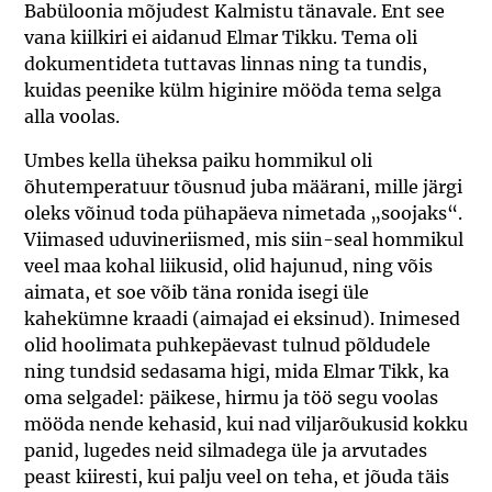
Babüloonia mõjudest Kalmistu tänavale. Ent see
vana kiilkiri ei aidanud Elmar Tikku. Tema oli
dokumentideta tuttavas linnas ning ta tundis,
kuidas peenike külm higinire mööda tema selga
alla voolas.
Umbes kella üheksa paiku hommikul oli
õhutemperatuur tõusnud juba määrani, mille järgi
oleks võinud toda pühapäeva nimetada „soojaks“.
Viimased uduvineriismed, mis siin-seal hommikul
veel maa kohal liikusid, olid hajunud, ning võis
aimata, et soe võib täna ronida isegi üle
kahekümne kraadi (aimajad ei eksinud). Inimesed
olid hoolimata puhkepäevast tulnud põldudele
ning tundsid sedasama higi, mida Elmar Tikk, ka
oma selgadel: päikese, hirmu ja töö segu voolas
mööda nende kehasid, kui nad viljarõukusid kokku
panid, lugedes neid silmadega üle ja arvutades
peast kiiresti, kui palju veel on teha, et jõuda täis