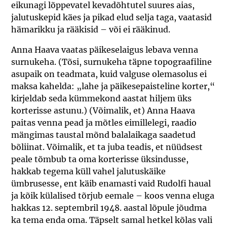
eikunagi lõppevatel kevadõhtutel suures aias,
jalutuskepid käes ja pikad elud selja taga, vaatasid
hämarikku ja rääkisid – või ei rääkinud.
Anna Haava vaatas päikeselaigus lebava venna
surnukeha. (Tõsi, surnukeha täpne topograafiline
asupaik on teadmata, kuid valguse olemasolus ei
maksa kahelda: „lahe ja päikesepaisteline korter,“
kirjeldab seda kümmekond aastat hiljem üks
korterisse astunu.) (Võimalik, et) Anna Haava
paitas venna pead ja mõtles eimillelegi, raadio
mängimas taustal mõnd balalaikaga saadetud
bõliinat. Võimalik, et ta juba teadis, et nüüdsest
peale tõmbub ta oma korterisse üksindusse,
hakkab tegema küll vahel jalutuskäike
ümbrusesse, ent käib enamasti vaid Rudolfi haual
ja kõik külalised tõrjub eemale – koos venna eluga
hakkas 12. septembril 1948. aastal lõpule jõudma
ka tema enda oma. Täpselt samal hetkel kõlas vali