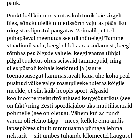
pauk.
Punkt kell kümme sirutas kohtunik käe sirgelt
üles, sõnakuulelik nimetissõrm vajutas päästikut
ning stardipüstol paugatas. Võimalik, et tol
pühapäeval meenutas see nii mõnelegi Tamme
staadionil sõda, keegi ehk haaras südamest, keegi
tõmbas pea õlgade vahele, keegi vaatas tühjal
pilgul tuuletus õhus seisvaid tammepuid, ning
alles püstoli kohale kerkinud ja (suure
tõenäosusega) hämmastavalt kaua ühe koha peal
püsinud väike valge tossupilveke tuletas kõigile
meelde, et siin käib hoopis sport. Algasid
koolinoorte meistrivõistlused kergejõustikus (see
on fakt) ning Eesti spordiajaloo üks müütilisemaid
pohmelle (see on oletus). Vähem kui 24 tundi
varem oli Heino Lipp – mees, kellele ema andis
lapsepõlves ainult rammusama piimaga lehma
nektarit – siit umbes tuhande kilomeetri kaugusel