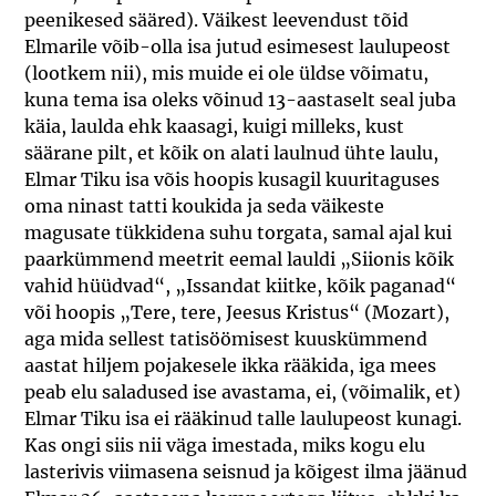
peenikesed sääred). Väikest leevendust tõid
Elmarile võib-olla isa jutud esimesest laulupeost
(lootkem nii), mis muide ei ole üldse võimatu,
kuna tema isa oleks võinud 13-aastaselt seal juba
käia, laulda ehk kaasagi, kuigi milleks, kust
säärane pilt, et kõik on alati laulnud ühte laulu,
Elmar Tiku isa võis hoopis kusagil kuuritaguses
oma ninast tatti koukida ja seda väikeste
magusate tükkidena suhu torgata, samal ajal kui
paarkümmend meetrit eemal lauldi „Siionis kõik
vahid hüüdvad“, „Issandat kiitke, kõik paganad“
või hoopis „Tere, tere, Jeesus Kristus“ (Mozart),
aga mida sellest tatisöömisest kuuskümmend
aastat hiljem pojakesele ikka rääkida, iga mees
peab elu saladused ise avastama, ei, (võimalik, et)
Elmar Tiku isa ei rääkinud talle laulupeost kunagi.
Kas ongi siis nii väga imestada, miks kogu elu
lasterivis viimasena seisnud ja kõigest ilma jäänud