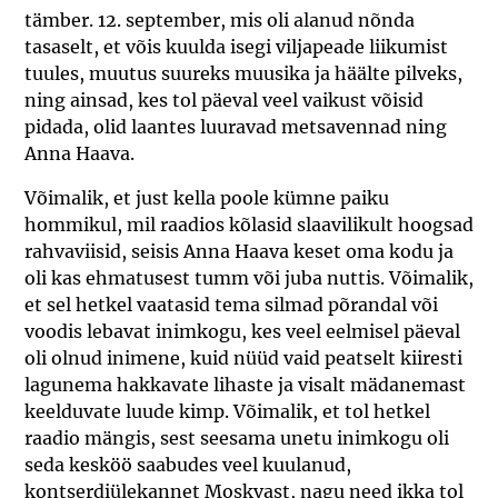
tämber. 12. september, mis oli alanud nõnda
tasaselt, et võis kuulda isegi viljapeade liikumist
tuules, muutus suureks muusika ja häälte pilveks,
ning ainsad, kes tol päeval veel vaikust võisid
pidada, olid laantes luuravad metsavennad ning
Anna Haava.
Võimalik, et just kella poole kümne paiku
hommikul, mil raadios kõlasid slaavilikult hoogsad
rahvaviisid, seisis Anna Haava keset oma kodu ja
oli kas ehmatusest tumm või juba nuttis. Võimalik,
et sel hetkel vaatasid tema silmad põrandal või
voodis lebavat inimkogu, kes veel eelmisel päeval
oli olnud inimene, kuid nüüd vaid peatselt kiiresti
lagunema hakkavate lihaste ja visalt mädanemast
keelduvate luude kimp. Võimalik, et tol hetkel
raadio mängis, sest seesama unetu inimkogu oli
seda kesköö saabudes veel kuulanud,
kontserdiülekannet Moskvast, nagu need ikka tol