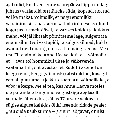
ajal tulid, kuid veel enne saatepäeva lõppu midagi
juhtus (variandid on näiteks süda, kopsud, neerud
või ka maks). Võimalik, et nagu enamikku
vanainimesi, tabas surm ka toda inimeseks olnud
kogu just nimelt öösel, ta varises kokku ja kukkus
maha, või jäi lihtsalt põrnitsema lage, sulgemata
enam silmi (või vastupidi, ta sulges silmad, kuid ei
avanud neid enam), ent raadio mängis edasi. Me ei
tea. Ei teadnud ka Anna Haava, kui ta – võimalik,
et – avas tol hommikul ukse ja väikevenda
vaatama tuli, ent avastas, et Rudolfi asemel on
keegi teine, keegi (või miski) abstraktne, kusagil
eemal, puutumatu ja kättesaamatu, võimalik ka, et
vaba ja kerge. Me ei tea, kas Anna Haava mõtles
üle põrandale langenud valguslaigu aeglaselt
vennale lähenedes (väljas Tähtvere vaikus ja
sügise alguse kahkjas õhk) iseenda ridade peale:
„Mu süda usub surma – / suurt, sügavat, õnnist