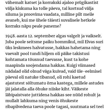
vähemalt katset ja korrakski ajaloo prügikastist
välja kiskuma ka tolle päeva, tal kortsud välja
siluma ja proovima vaadata, milline pilt meile
avaneb, kui me ühele täiesti suvalisele hetkele
korraks näpu peale paneme?
1948. aasta 12. september algas valgelt ja vaikselt.
Juba poole seitsme paiku hommikul, mil Elvas suri
üks leskmees halvatusse, hakkas hahetama ning
vaevalt pool tundi hiljem oli päike takistusi
kohtamata tõusnud taevasse, kust ta kohe
maapinda soojendama hakkas. Kuigi viimased
nädalad olid olnud väga kuivad, vaid üle-eelmisel
päeval oli natuke tibanud, oli rohi kaetud
ajastutest sõltumatu õrna kastega, millele astudes
jäi jalatalla alla õhuke niiske kiht. Väikeste
läbipaistvate juttidena hakkas see nüüd rohult ja
mullalt lahkuma ning venis õhukeste
ribapilvedena taeva poole tagasi, suutmata sel teel