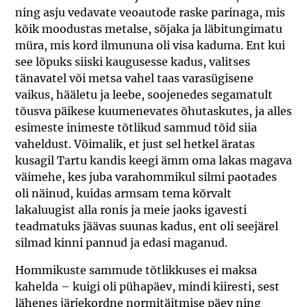
ning asju vedavate veoautode raske parinaga, mis
kõik moodustas metalse, sõjaka ja läbitungimatu
müra, mis kord ilmununa oli visa kaduma. Ent kui
see lõpuks siiski kaugusesse kadus, valitses
tänavatel või metsa vahel taas varasügisene
vaikus, hääletu ja leebe, soojenedes segamatult
tõusva päikese kuumenevates õhutaskutes, ja alles
esimeste inimeste tõtlikud sammud tõid siia
vaheldust. Võimalik, et just sel hetkel äratas
kusagil Tartu kandis keegi ämm oma lakas magava
väimehe, kes juba varahommikul silmi paotades
oli näinud, kuidas armsam tema kõrvalt
lakaluugist alla ronis ja meie jaoks igavesti
teadmatuks jäävas suunas kadus, ent oli seejärel
silmad kinni pannud ja edasi maganud.
Hommikuste sammude tõtlikkuses ei maksa
kahelda – kuigi oli pühapäev, mindi kiiresti, sest
lähenes järjekordne normitäitmise päev ning