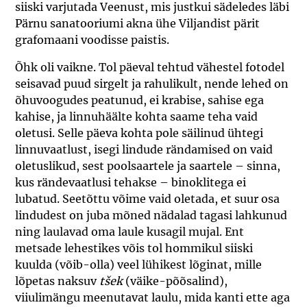
siiski varjutada Veenust, mis justkui sädeledes läbi
Pärnu sanatooriumi akna ühe Viljandist pärit
grafomaani voodisse paistis.
Õhk oli vaikne. Tol päeval tehtud vähestel fotodel
seisavad puud sirgelt ja rahulikult, nende lehed on
õhuvoogudes peatunud, ei krabise, sahise ega
kahise, ja linnuhäälte kohta saame teha vaid
oletusi. Selle päeva kohta pole säilinud ühtegi
linnuvaatlust, isegi lindude rändamised on vaid
oletuslikud, sest poolsaartele ja saartele – sinna,
kus rändevaatlusi tehakse – binoklitega ei
lubatud. Seetõttu võime vaid oletada, et suur osa
lindudest on juba mõned nädalad tagasi lahkunud
ning laulavad oma laule kusagil mujal. Ent
metsade lehestikes võis tol hommikul siiski
kuulda (võib-olla) veel lühikest lõginat, mille
lõpetas naksuv
tšek
(väike-põõsalind),
viiulimängu meenutavat laulu, mida kanti ette aga