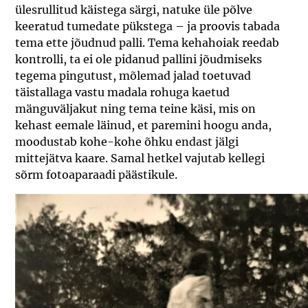
ülesrullitud käistega särgi, natuke üle põlve
keeratud tumedate pükstega – ja proovis tabada
tema ette jõudnud palli. Tema kehahoiak reedab
kontrolli, ta ei ole pidanud pallini jõudmiseks
tegema pingutust, mõlemad jalad toetuvad
täistallaga vastu madala rohuga kaetud
mänguväljakut ning tema teine käsi, mis on
kehast eemale läinud, et paremini hoogu anda,
moodustab kohe-kohe õhku endast jälgi
mittejätva kaare. Samal hetkel vajutab kellegi
sõrm fotoaparaadi päästikule.