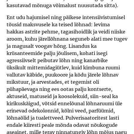
kasutavad mõnuga võimalust nuusutada sitta).
Ent udu hajumisel ning päikese intensiivistumisel
tõusid maksvusele ka teised lõhnad: levima
hakkas astrite pehme, tagasihoidlik ja veidi niiske
aroom, kuhu järellõhnana seguneb alati mee tugev
ja magusalt voogav hõng. Lisandus ka
krüsanteemide palju jõulisem, kohati isegi
agressiivselt peibutav lõhn ning kanarbike
üksikult mittemidagiütlev, kuid kimbuna ruumi
vallutav käbide, puukoore ja kõdu järele lõhnav
mikstuur, ja arvestades, et tegemist oli
pühapäevaga ning ees ootas palju kontserte,
aktuseid, matuseid ja koosolekuid, siin-seal ka
kirikuskäigud, võtsid ennelõunal lõhnaruumi üle
erinevad odekolonnid, kölni veed, parfüümid,
lõhnaõlid ja tualettveed. Pulverisaatoritest lasti
endale kiiresti peale mõnda odavat nõukogude
aseainet, mille terav ninnatungiv lõhn mõjus nagu