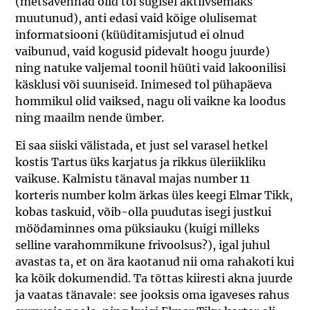
(metsavennad olid tol sügisel aktiivsemaks
muutunud), anti edasi vaid kõige olulisemat
informatsiooni (küüditamisjutud ei olnud
vaibunud, vaid kogusid pidevalt hoogu juurde)
ning natuke valjemal toonil hüüti vaid lakoonilisi
käsklusi või suuniseid. Inimesed tol pühapäeva
hommikul olid vaiksed, nagu oli vaikne ka loodus
ning maailm nende ümber.
Ei saa siiski välistada, et just sel varasel hetkel
kostis Tartus üks karjatus ja rikkus üleriikliku
vaikuse. Kalmistu tänaval majas number 11
korteris number kolm ärkas üles keegi Elmar Tikk,
kobas taskuid, võib-olla puudutas isegi justkui
möödaminnes oma püksiauku (kuigi milleks
selline varahommikune frivoolsus?), igal juhul
avastas ta, et on ära kaotanud nii oma rahakoti kui
ka kõik dokumendid. Ta tõttas kiiresti akna juurde
ja vaatas tänavale: see jooksis oma igaveses rahus