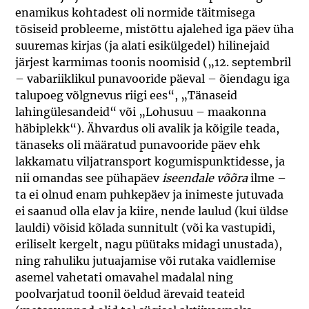
enamikus kohtadest oli normide täitmisega
tõsiseid probleeme, mistõttu ajalehed iga päev üha
suuremas kirjas (ja alati esikülgedel) hilinejaid
järjest karmimas toonis noomisid („12. septembril
– vabariiklikul punavooride päeval – õiendagu iga
talupoeg võlgnevus riigi ees“, „Tänaseid
lahingülesandeid“ või „Lohusuu – maakonna
häbiplekk“). Ähvardus oli avalik ja kõigile teada,
tänaseks oli määratud punavooride päev ehk
lakkamatu viljatransport kogumispunktidesse, ja
nii omandas see pühapäev
iseendale võõra
ilme –
ta ei olnud enam puhkepäev ja inimeste jutuvada
ei saanud olla elav ja kiire, nende laulud (kui üldse
lauldi) võisid kõlada sunnitult (või ka vastupidi,
eriliselt kergelt, nagu püütaks midagi unustada),
ning rahuliku jutuajamise või rutaka vaidlemise
asemel vahetati omavahel madalal ning
poolvarjatud toonil öeldud ärevaid teateid