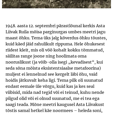
1948. aasta 12. septembri pärastlõunal kerkis Asta
Liivak Ruila mõisa parginurgas umbes meetri jagu
maast õhku. Tema üks jalg kõverdus õhku tõustes,
kuid käed jäid rahulikult rippuma. Hele õhukesest
riidest kleit, mis oli vöö kohalt kokku tõmmatud,
säilitas range joone ning hoolimata oma
nooruslikust (ja võib-olla isegi „kevadisest“, kui
seda sõna mõista eksistentsiaalse metafoorina)
muljest ei lennelnud see kergelt läbi õhu, vaid
hoidis jätkuvalt keha ligi. Tema pilk oli suunatud
endast eemale üle võrgu, kuid kas ja kes seal
viibisid, mida nad tegid või ei teinud, kuhu nende
pilgud olid või ei olnud suunatud, me ei tea ega
saagi teada. Mõne meetri kaugusel Asta Liivakust
tõstis samal hetkel käe noormees – heleda soni,