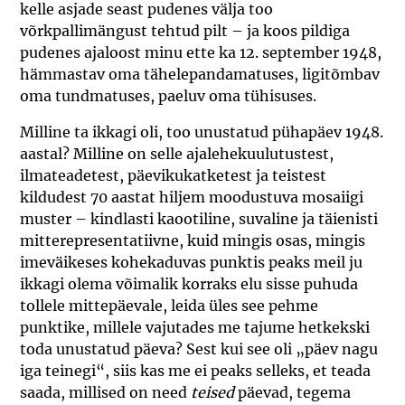
kelle asjade seast pudenes välja too
võrkpallimängust tehtud pilt – ja koos pildiga
pudenes ajaloost minu ette ka 12. september 1948,
hämmastav oma tähelepandamatuses, ligitõmbav
oma tundmatuses, paeluv oma tühisuses.
Milline ta ikkagi oli, too unustatud pühapäev 1948.
aastal? Milline on selle ajalehekuulutustest,
ilmateadetest, päevikukatketest ja teistest
kildudest 70 aastat hiljem moodustuva mosaiigi
muster – kindlasti kaootiline, suvaline ja täienisti
mitterepresentatiivne, kuid mingis osas, mingis
imeväikeses kohekaduvas punktis peaks meil ju
ikkagi olema võimalik korraks elu sisse puhuda
tollele mittepäevale, leida üles see pehme
punktike, millele vajutades me tajume hetkekski
toda unustatud päeva? Sest kui see oli „päev nagu
iga teinegi“, siis kas me ei peaks selleks, et teada
saada, millised on need
teised
päevad, tegema