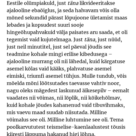
Eestile olümpiakuld, just
täna
likvideeritakse
ajalooline ebaõiglus, ja seda halvavam võis olla
mõned sekundid pärast lõpujoone ületamist maas
lebades ja kopsudest suuri sooje
hingeõhupahvakuid välja paisates aru saada, et oli
tegemist vaid kujutelmaga. Just
täna
, just nüüd,
just neil minutitel, just sel päeval jõudis see
teadmine kohale mingi erilise kibedusega –
ajalooline murrang oli nii lähedal, kuid kärgatuse
asemel kõlas vaid kääks, plahvatuse asemel
eimiski, triumfi asemel tühjus. Mulle tundub, võis
mõelda mõni lõõtsutades taevasse vahtiv noor,
nagu oleks mägedest laskunud äikesepilv – eemalt
vaadates nii võimas, nii lõplik, nii kõikehõlmav,
kuid kohale jõudes kahanenud vaid tibuvihmaks,
mis vaevu maad suudab niisutada. Milline
võimalus see oli. Milline luhtumine see oli. Tema
poolkarvututest teismelise-kaenlaalustest tõusis
kiiresti läppuma hakanud higi lõhna.