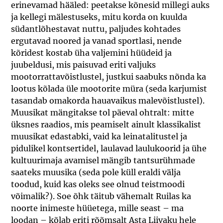
erinevamad hääled: peetakse kõnesid millegi auks
ja kellegi mälestuseks, mitu korda on kuulda
südantlõhestavat nuttu, paljudes kohtades
ergutavad noored ja vanad sportlasi, nende
kõridest kostab üha valjemini hüüdeid ja
juubeldusi, mis paisuvad eriti valjuks
mootorrattavõistlustel, justkui saabuks nõnda ka
lootus kõlada üle mootorite müra (seda karjumist
tasandab omakorda hauavaikus malevõistlustel).
Muusikat mängitakse tol päeval ohtralt: mitte
üksnes raadios, mis peamiselt ainult klassikalist
muusikat edastabki, vaid ka leinatalitustel ja
pidulikel kontsertidel, laulavad laulukoorid ja ühe
kultuurimaja avamisel mängib tantsurühmade
saateks muusika (seda pole küll eraldi välja
toodud, kuid kas oleks see olnud teistmoodi
võimalik?). Soe õhk täitub vähemalt Ruilas ka
noorte inimeste hüüetega, mille seast – ma
loodan – kõlab eriti rõõmsalt Asta Liivaku hele