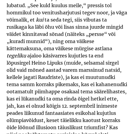
lubatud. „See kuld kuulus meile,“ pressis tol
hommikul too venitusharjutusi tegev noor, ja väga
võimalik, et
kui
ta seda tegi, siis vibutas ta
rusikaga ka läbi õhu või lisas sinna juurde mingid
väidet kinnitavad sõnad (näiteks „persse“ või
„kuradi munnid“), ning oma väikese
kättemaksuna, oma väikese mürgise astlana
tegeliku
ajaloo käsivarres kujutles ta end
lõpusirgel Heino Lipuks (muide, selsamal sirgel
olid vaid mõned aastad varem marssinud natsid,
kellele jagati Raudriste), ja kas ei muutunudki
tema samm korraks pikemaks, kas ei kahanenudki
ootamatult piimhappe osakaal tema säärelihastes,
kas ei lükanudki ta oma rinda õigel hetkel ette,
jah, kas ei olnud kõigis 12. septembril inimeste
peades liikunud fantaasiates esikohal kujutlus
olümpiavõidust, keset täielikku kaotust korraks
õide löönud illusioon täiuslikust triumfist? Kas