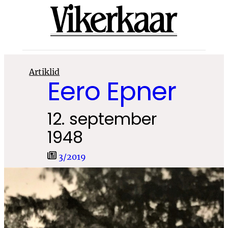
Liigu
sisu
juurde
Artiklid
Eero Epner
12. september
1948
3/2019