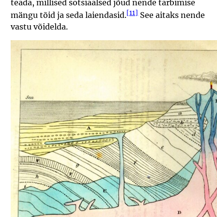
teada, millised sotsiaalsed jõud nende tarbimise
[11]
mängu tõid ja seda laiendasid.
See aitaks nende
vastu võidelda.