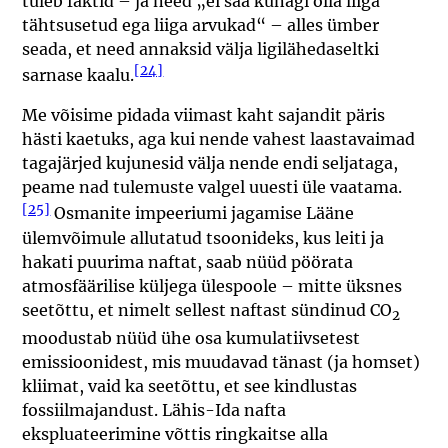
tuleb faktid – ja need „ei saa kunagi olla liiga
tähtsusetud ega liiga arvukad“ – alles ümber
seada, et need annaksid välja ligilähedaseltki
[24]
sarnase kaalu.
Me võisime pidada viimast kaht sajandit päris
hästi kaetuks, aga kui nende vahest laastavaimad
tagajärjed kujunesid välja nende endi seljataga,
peame nad tulemuste valgel uuesti üle vaatama.
[25]
Osmanite impeeriumi jagamise Lääne
ülemvõimule allutatud tsoonideks, kus leiti ja
hakati puurima naftat, saab nüüd pöörata
atmosfäärilise küljega ülespoole – mitte üksnes
seetõttu, et nimelt sellest naftast sündinud CO
2
moodustab nüüd ühe osa kumulatiivsetest
emissioonidest, mis muudavad tänast (ja homset)
kliimat, vaid ka seetõttu, et see kindlustas
fossiilmajandust. Lähis-Ida nafta
ekspluateerimine võttis ringkaitse alla