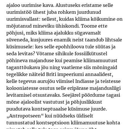
ajaloo uurimise kava. Alustuseks eristame selle
uurimistöö ühest juba rohkem juurdunud
uurimisvallast: sellest, kuidas kliima kõikumine on
mõjutanud mineviku ühiskondi. Toome ette
põhjusi, miks kliima ajalukku sügavamalt
süveneda, kusjuures enamik neist taandub lihtsale
küsimusele: kes selle epohhiloova tule süütas ja
seda levitas? Võtame sihikule fossiilkütustel
põhineva majanduse kui peamise kliimamuutust
taganttõukava jõu ning vaatleme siis mõningaid
tegelikke näiteid Briti impeeriumi annaalidest,
kelle tegevus aurujõu viimisel Indiasse ja teistesse
kolooniatesse osutus selle eripärase majandusliigi
levitamisel otsustavaks. Seejärel pöördume tagasi
mõne ajaloolist vastutust ja põhjuslikkust
puudutava kontseptuaalse küsimuse juurde.
„Antropotseen“ kui nüüdseks üldiselt
tunnustatud kontseptsioon kliimamuutuse kohta