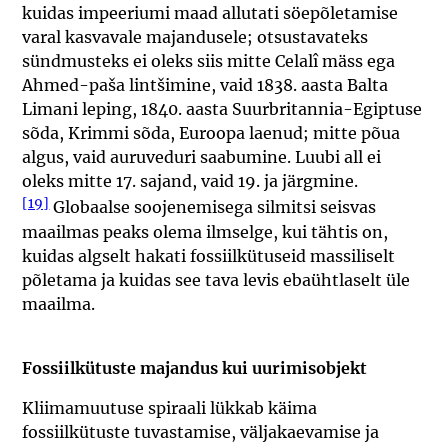
kuidas impeeriumi maad allutati söepõletamise
varal kasvavale majandusele; otsustavateks
sündmusteks ei oleks siis mitte Celalî mäss ega
Ahmed-paša lintšimine, vaid 1838. aasta Balta
Limani leping, 1840. aasta Suurbritannia-Egiptuse
sõda, Krimmi sõda, Euroopa laenud; mitte põua
algus, vaid auruveduri saabumine. Luubi all ei
oleks mitte 17. sajand, vaid 19. ja järgmine.
[19]
Globaalse soojenemisega silmitsi seisvas
maailmas peaks olema ilmselge, kui tähtis on,
kuidas algselt hakati fossiilkütuseid massiliselt
põletama ja kuidas see tava levis ebaühtlaselt üle
maailma.
Fossiilkütuste majandus kui uurimisobjekt
Kliimamuutuse spiraali lükkab käima
fossiilkütuste tuvastamise, väljakaevamise ja