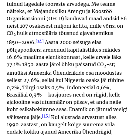
tulnud lagedale tooreste arvudega. Me teame
näiteks, et Majandusliku Arengu ja Koostöö
Organisatsiooni (OECD) kuuluvad maad andsid 86
neist 107 osakesest miljoni kohta, mille võrra on
CO
hulk atmosfääris tõusnud ajavahemikus
2
[14]
1850–2006.
Aasta 2000 seisuga elas
põhjapoolkera arenenud kapitalistlikes riikides
16,6% maailma elanikkonnast, kelle arvele läks
77,1% 1850. aasta järel õhku paisatud CO
-st;
2
ainuüksi Ameerika Ühendriikide osa moodustas
sellest 27,6%, sellal kui Nigeeria osaks jäi tühine
0,2%, Türgi osaks 0,5%, Indoneesial 0,6%,
Brasiilial 0,9% – kusjuures need on riigid, kelle
ajalooline vastutusmäär on piisav, et anda neile
koht esikahekümne seas. Enamik on jätnud veelgi
[15]
väiksema jälje.
Kui alustada arvestust alles
1990. aastast, on kaugelt kõige suurema võla
endale kokku ajanud Ameerika Ühendriigid,