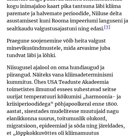
kogu inimajaloo kaart pika tantsuna läbi kliima
paremate ja halvemate perioodide, Niiluse delta
asustamisest kuni Rooma impeeriumi languseni ja
[7]
sealtkaudu valgustusajastuni ning edasi.
Praegune soojenemine võib heita valgust
minevikusündmustele, mida arvasime juba
tundvat läbi ja lõhki.
Niisugusel ajalool on oma hundiaugud ja
piirangud. Näiteks vana kliimadeterminismi
kummitus. Ühes USA Teaduste Akadeemia
toimetistes ilmunud essees suhestavad seitse
uurijat temperatuuri kõikumisi „harmoonia- ja
kriisiperioodidega“ põhjapoolkeral enne 1800.
aastat, sisestades mudelitesse muutujaid nagu
elanikkonna suurus, toitumuslik olukord,
migratsioon, epideemiad ja sõda ning järeldades,
et „lõppkokkuvõttes oli kliimamuutus