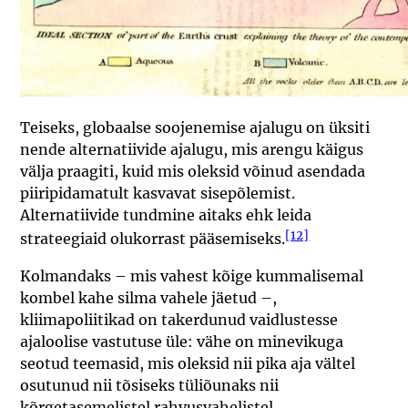
Teiseks, globaalse soojenemise ajalugu on üksiti
nende alternatiivide ajalugu, mis arengu käigus
välja praagiti, kuid mis oleksid võinud asendada
piiripidamatult kasvavat sisepõlemist.
Alternatiivide tundmine aitaks ehk leida
[12]
strateegiaid olukorrast pääsemiseks.
Kolmandaks – mis vahest kõige kummalisemal
kombel kahe silma vahele jäetud –,
kliimapoliitikad on takerdunud vaidlustesse
ajaloolise vastutuse üle: vähe on minevikuga
seotud teemasid, mis oleksid nii pika aja vältel
osutunud nii tõsiseks tüliõunaks nii
kõrgetasemelistel rahvusvahelistel