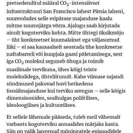
pretsedenditul määral CO
-intensiivset
2
infrastruktuuri San Francisco lahest Pärsia laheni,
suurendades selle eripärase majanduse kaalu
mitme suurusjärgu võrra. Ajalugu saab kirjutada
ainult koguterviku kohta. Mitte ühtegi üksikmõju
– üht konkreetset kuumalainet ega väljasurnud
liiki – ei saa kausaalselt seostada ühe konkreetse
naftabarreli või kuupjala gaasi põletamisega, sest
iga CO
molekul seguneb õhuga ja toimib
2
maailmale tervikuna, ühes kõigi teiste
molekulidega, ühteliitunult. Kahe viimase sajandi
sündmused pakuvad huvi hetkedena
fossiilmajanduse kui terviku arengus – selle kõigis
dimensioonides, sealhulgas poliitilises,
ideoloogilises ja kultuurilises.
Et sellele lähemale pääseda, tuleb meil vähemalt
varbaots koguterviku annaalides märjaks kasta.
Siin on valik langenud mõningatele episoodidele