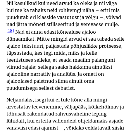
Nii kasulikud kui need arvud ka oleks ja nii väga
kui me ka tahaks neid rohkemgi näha – eriti mis
puudutab eri klasside vastutust ja võlgu –, võivad
nad jätta mõneti stiliseeritud ja verevaese mulje.
[18]
Nad ei anna edasi kõnealuse ajaloo
dünaamikat. Mitte mingid arvud ei saa tabada selle
ajaloo tekstuuri, paljastada põhjuslikke protsesse,
täpsustada, kes tegi mida, miks ja kelle
teenistuses selleks, et seada maailm palanguni
viinud rajale: sellega saaks hakkama ainuüksi
ajalooline narratiiv ja analüüs. Ja ometi on
ajaloolased paistnud silma ainult oma
puudumisega sellest debatist.
Neljandaks, isegi kui ei tule kõne alla mingi
arvestatav leevenemine, väljapääs, kõikehõlmav ja
tõhusalt rakendatud rahvusvaheline leping –
lühidalt, kui ei leita vahendeid ohjeldamaks asjade
vanaviisi edasi ajamist –, võidaks eeldatavalt siiski