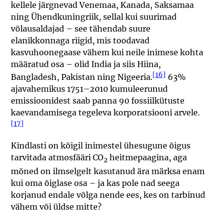
kellele järgnevad Venemaa, Kanada, Saksamaa
ning Ühendkuningriik, sellal kui suurimad
võlausaldajad – see tähendab suure
elanikkonnaga riigid, mis toodavad
kasvuhoonegaase vähem kui neile inimese kohta
määratud osa – olid India ja siis Hiina,
[16]
Bangladesh, Pakistan ning Nigeeria.
63%
ajavahemikus 1751–2010 kumuleerunud
emissioonidest saab panna 90 fossiilkütuste
kaevandamisega tegeleva korporatsiooni arvele.
[17]
Kindlasti on kõigil inimestel ühesugune õigus
tarvitada atmosfääri CO
heitmepaagina, aga
2
mõned on ilmselgelt kasutanud ära märksa enam
kui oma õiglase osa – ja kas pole nad seega
korjanud endale võlga nende ees, kes on tarbinud
vähem või üldse mitte?