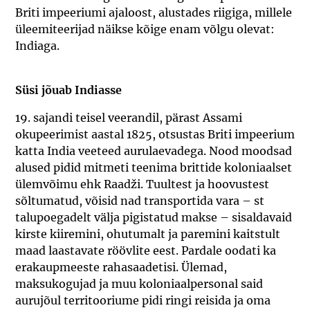
Briti impeeriumi ajaloost, alustades riigiga, millele
üleemiteerijad näikse kõige enam võlgu olevat:
Indiaga.
Süsi jõuab Indiasse
19. sajandi teisel veerandil, pärast Assami
okupeerimist aastal 1825, otsustas Briti impeerium
katta India veeteed aurulaevadega. Nood moodsad
alused pidid mitmeti teenima brittide koloniaalset
ülemvõimu ehk Raadži. Tuultest ja hoovustest
sõltumatud, võisid nad transportida vara – st
talupoegadelt välja pigistatud makse – sisaldavaid
kirste kiiremini, ohutumalt ja paremini kaitstult
maad laastavate röövlite eest. Pardale oodati ka
erakaupmeeste rahasaadetisi. Ülemad,
maksukogujad ja muu koloniaalpersonal said
aurujõul territooriume pidi ringi reisida ja oma