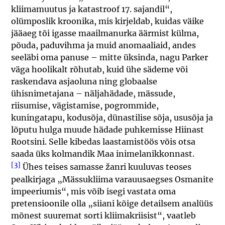
kliimamuutus ja katastroof 17. sajandil“,
olümposlik kroonika, mis kirjeldab, kuidas väike
jääaeg tõi igasse maailmanurka äärmist külma,
põuda, paduvihma ja muid anomaaliaid, andes
seeläbi oma panuse – mitte üksinda, nagu Parker
väga hoolikalt rõhutab, kuid ühe sädeme või
raskendava asjaoluna ning globaalse
ühisnimetajana – näljahädade, mässude,
riisumise, vägistamise, pogrommide,
kuningatapu, kodusõja, dünastilise sõja, ususõja ja
lõputu hulga muude hädade puhkemisse Hiinast
Rootsini. Selle kibedas laastamistöös võis otsa
saada üks kolmandik Maa inimelanikkonnast.
[3]
Ühes teises samasse žanri kuuluvas teoses
pealkirjaga „Mässukliima varauusaegses Osmanite
impeeriumis“, mis võib isegi vastata oma
pretensioonile olla „siiani kõige detailsem analüüs
mõnest suuremat sorti kliimakriisist“, vaatleb