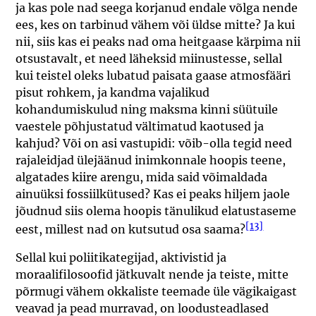
ja kas pole nad seega korjanud endale võlga nende
ees, kes on tarbinud vähem või üldse mitte? Ja kui
nii, siis kas ei peaks nad oma heitgaase kärpima nii
otsustavalt, et need läheksid miinustesse, sellal
kui teistel oleks lubatud paisata gaase atmosfääri
pisut rohkem, ja kandma vajalikud
kohandumiskulud ning maksma kinni süütuile
vaestele põhjustatud vältimatud kaotused ja
kahjud? Või on asi vastupidi: võib-olla tegid need
rajaleidjad ülejäänud inimkonnale hoopis teene,
algatades kiire arengu, mida said võimaldada
ainuüksi fossiilkütused? Kas ei peaks hiljem jaole
jõudnud siis olema hoopis tänulikud elatustaseme
[13]
eest, millest nad on kutsutud osa saama?
Sellal kui poliitikategijad, aktivistid ja
moraalifilosoofid jätkuvalt nende ja teiste, mitte
põrmugi vähem okkaliste teemade üle vägikaigast
veavad ja pead murravad, on loodusteadlased