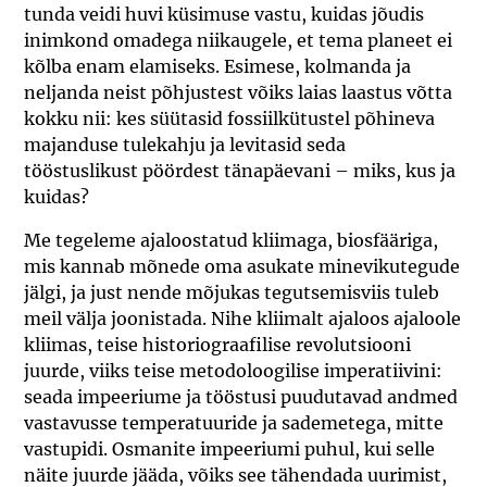
tunda veidi huvi küsimuse vastu, kuidas jõudis
inimkond omadega niikaugele, et tema planeet ei
kõlba enam elamiseks. Esimese, kolmanda ja
neljanda neist põhjustest võiks laias laastus võtta
kokku nii: kes süütasid fossiilkütustel põhineva
majanduse tulekahju ja levitasid seda
tööstuslikust pöördest tänapäevani – miks, kus ja
kuidas?
Me tegeleme ajaloostatud kliimaga, biosfääriga,
mis kannab mõnede oma asukate minevikutegude
jälgi, ja just nende mõjukas tegutsemisviis tuleb
meil välja joonistada. Nihe kliimalt ajaloos ajaloole
kliimas, teise historiograafilise revolutsiooni
juurde, viiks teise metodoloogilise imperatiivini:
seada impeeriume ja tööstusi puudutavad andmed
vastavusse temperatuuride ja sademetega, mitte
vastupidi. Osmanite impeeriumi puhul, kui selle
näite juurde jääda, võiks see tähendada uurimist,