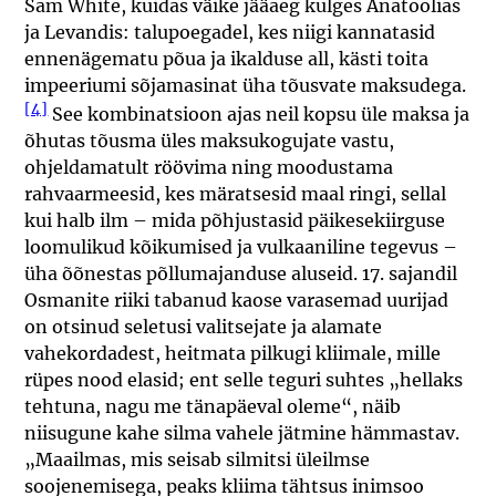
Sam White, kuidas väike jääaeg kulges Anatoolias
ja Levandis: talupoegadel, kes niigi kannatasid
ennenägematu põua ja ikalduse all, kästi toita
impeeriumi sõjamasinat üha tõusvate maksudega.
[4]
See kombinatsioon ajas neil kopsu üle maksa ja
õhutas tõusma üles maksukogujate vastu,
ohjeldamatult röövima ning moodustama
rahvaarmeesid, kes märatsesid maal ringi, sellal
kui halb ilm – mida põhjustasid päikesekiirguse
loomulikud kõikumised ja vulkaaniline tegevus –
üha õõnestas põllumajanduse aluseid. 17. sajandil
Osmanite riiki tabanud kaose varasemad uurijad
on otsinud seletusi valitsejate ja alamate
vahekordadest, heitmata pilkugi kliimale, mille
rüpes nood elasid; ent selle teguri suhtes „hellaks
tehtuna, nagu me tänapäeval oleme“, näib
niisugune kahe silma vahele jätmine hämmastav.
„Maailmas, mis seisab silmitsi üleilmse
soojenemisega, peaks kliima tähtsus inimsoo