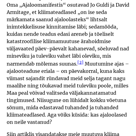
Oma „Ajaloomanifestis“ osutavad Jo Guldi ja David
Armitage, et kliimateadlased „on ise seda
märkamata saanud ajaloolasteks“ lihtsalt
inimtekkelisuse kinnitamise läbi; sedamööda,
kuidas nende teadus edasi areneb ja tõeliselt
katastroofilise kliimamuutuse ärahoidmise
väljavaated päev-päevalt kahanevad, sõeluvad nad
mineviku ja tuleviku vahet läbi oleviku, mis
[2]
narmendab mõlemas suunas.
Muutumine ajas –
ajalooteaduse eriala – on päevakorral, kuna kaks
viimast sajandit ründavad meid selja tagant nagu
maalihe ning tõukavad meid tuleviku poole, milles
Maa peal võivad valitseda väljakannatamatud
tingimused. Niisugune on lühidalt kokku võetuna
sõnum, mida edastavad tuhanded ja tuhanded
kliimateadlased. Aga võiks küsida: kas ajaloolased
on neile vastanud?
Siin artiklis visandatakse meie muutuva kliima