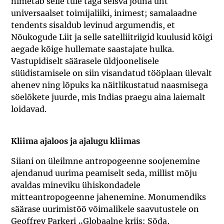
nimetab selle tule taga seisva jõuna üht
universaalset toimijaliiki, inimest; samalaadne
tendents sisaldub levinud argumendis, et
Nõukogude Liit ja selle satelliitriigid kuulusid kõigi
aegade kõige hullemate saastajate hulka.
Vastupidiselt säärasele üldjoonelisele
süüdistamisele on siin visandatud tööplaan ülevalt
ahenev ning lõpuks ka näitlikustatud naasmisega
söelõkete juurde, mis Indias praegu aina laiemalt
loidavad.
Kliima ajaloos ja ajalugu kliimas
Siiani on üleilmne antropogeenne soojenemine
ajendanud uurima peamiselt seda, millist mõju
avaldas mineviku ühiskondadele
mitteantropogeenne jahenemine. Monumendiks
säärase uurimistöö võimalikele saavutustele on
Geoffrey Parkeri „Globaalne kriis: Sõda,