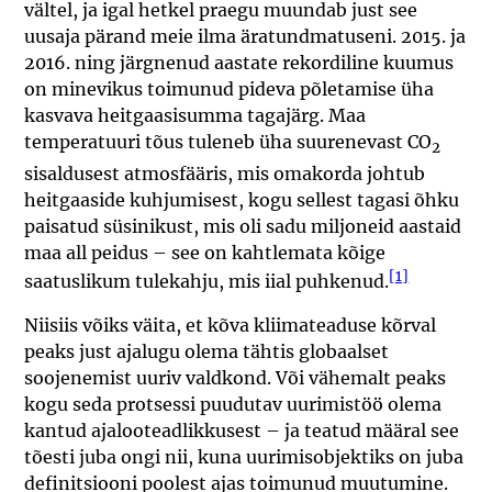
vältel, ja igal hetkel praegu muundab just see
uusaja pärand meie ilma äratundmatuseni. 2015. ja
2016. ning järgnenud aastate rekordiline kuumus
on minevikus toimunud pideva põletamise üha
kasvava heitgaasisumma tagajärg. Maa
temperatuuri tõus tuleneb üha suurenevast CO
2
sisaldusest atmosfääris, mis omakorda johtub
heitgaaside kuhjumisest, kogu sellest tagasi õhku
paisatud süsinikust, mis oli sadu miljoneid aastaid
maa all peidus – see on kahtlemata kõige
[1]
saatuslikum tulekahju, mis iial puhkenud.
Niisiis võiks väita, et kõva kliimateaduse kõrval
peaks just ajalugu olema tähtis globaalset
soojenemist uuriv valdkond. Või vähemalt peaks
kogu seda protsessi puudutav uurimistöö olema
kantud ajalooteadlikkusest – ja teatud määral see
tõesti juba ongi nii, kuna uurimisobjektiks on juba
definitsiooni poolest ajas toimunud muutumine.