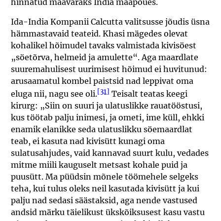
hinnatud maavaraks India maapõues.
Ida-India Kompanii Calcutta valitsusse jõudis üsna
hämmastavaid teateid. Khasi mägedes olevat
kohalikel hõimudel tavaks valmistada kivisöest
„söetõrva, helmeid ja amulette“. Aga maardlate
suuremahulisest uurimisest hõimud ei huvitunud:
arusaamatul kombel paistsid nad leppivat oma
[31]
eluga nii, nagu see oli.
Teisalt teatas keegi
kirurg: „Siin on suuri ja ulatuslikke rauatööstusi,
kus töötab palju inimesi, ja ometi, ime küll, ehkki
enamik elanikke seda ulatuslikku söemaardlat
teab, ei kasuta nad kivisütt kunagi oma
sulatusahjudes, vaid kannavad suurt kulu, vedades
mitme miili kauguselt metsast kohale puid ja
puusütt. Ma püüdsin mõnele töömehele selgeks
teha, kui tulus oleks neil kasutada kivisütt ja kui
palju nad sedasi säästaksid, aga nende vastused
andsid märku täielikust ükskõiksusest kasu vastu