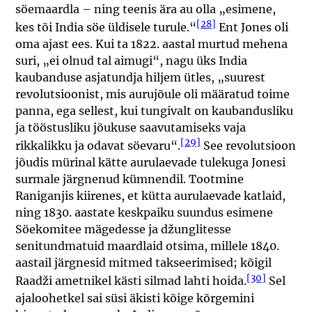
söemaardla – ning teenis ära au olla „esimene,
[28]
kes tõi India söe üldisele turule.“
Ent Jones oli
oma ajast ees. Kui ta 1822. aastal murtud mehena
suri, „ei olnud tal aimugi“, nagu üks India
kaubanduse asjatundja hiljem ütles, „suurest
revolutsioonist, mis aurujõule oli määratud toime
panna, ega sellest, kui tungivalt on kaubandusliku
ja tööstusliku jõukuse saavutamiseks vaja
[29]
rikkalikku ja odavat söevaru“.
See revolutsioon
jõudis mürinal kätte aurulaevade tulekuga Jonesi
surmale järgnenud kümnendil. Tootmine
Raniganjis kiirenes, et kütta aurulaevade katlaid,
ning 1830. aastate keskpaiku suundus esimene
Söekomitee mägedesse ja džunglitesse
senitundmatuid maardlaid otsima, millele 1840.
aastail järgnesid mitmed takseerimised; kõigil
[30]
Raadži ametnikel kästi silmad lahti hoida.
Sel
ajaloohetkel sai süsi äkisti kõige kõrgemini