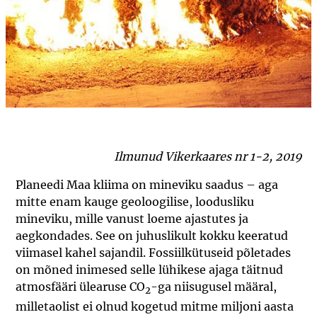
Ilmunud Vikerkaares nr 1-2, 2019
Planeedi Maa kliima on mineviku saadus – aga
mitte enam kauge geoloogilise, loodusliku
mineviku, mille vanust loeme ajastutes ja
aegkondades. See on juhuslikult kokku keeratud
viimasel kahel sajandil. Fossiilkütuseid põletades
on mõned inimesed selle lühikese ajaga täitnud
atmosfääri ülearuse CO
-ga niisugusel määral,
2
milletaolist ei olnud kogetud mitme miljoni aasta