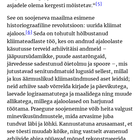
[5]
asjadele olema kergesti mõistetav.“
See on soojeneva maailma esimene
historiograafiline revolutsioon: uurida kliimat
[6]
ajaloos.
Seda on tohutult hõlbustanud
kliimateadlaste töö, kes on andnud ajaloolaste
käsutusse terveid arhiivitäisi andmeid –
jääpuursüdamikke, puude aastarõngaid,
järvedesse sadestunud õietolmu ja spoore –, mis
jutustavad senitundmatuid lugusid sellest, millal
ja kus äärmuslikud kliimasündmused aset leidsid;
neid arhiive saab võrrelda kirjade ja päevikutega,
laevade logiraamatutega ja maalidega ning muude
allikatega, millega ajaloolased on harjunud
töötama. Praegune soojenemine võib heita valgust
minevikusündmustele, mida arvasime juba
tundvat läbi ja lõhki. Kannustatuna arusaamast, et
see tõesti muudab kõike, ning vastselt avanenud
arhiivide abiga püüavad mõned rekonstrueerida