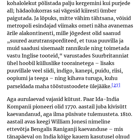
kohalolekut põlistada palju kergemini kui purjede
all; hädaolukorras sai vägesid kiiresti ümber
paigutada. Ja lõpuks, mitte vähim tähtsana, võisid
metropoli esindajad viimaks ometi näha avanemas
ärile alakontinenti, mille jõgedest olid saanud
„suured aurutransporditeed, et tuua puuvilla ja
muid saadusi sisemaalt rannikule ning toimetada
vastu Inglise tooteid,“ varustades Suurbritanniat
ühel hoobil külluslike toorainetega – lisaks
puuvillale veel siidi, indigo, kanepi, puidu, riisi,
oopiumi ja teega – ning kihava turuga, kuhu
[27]
parseldada maha tööstustoodete ülejääke.
Aga aurulaevad vajasid kütust. Paar Ida-India
Kompanii pioneeri olid 1770. aastail juba kivisütt
kaevandanud, aga ilma püsivate tulemusteta. 1810.
aastail avas keegi William Jonesi nimeline
ettevõtja Bengalis Raniganji kaevanduse – mis
tänapäeval on India kõige kauem kasutusel olnud