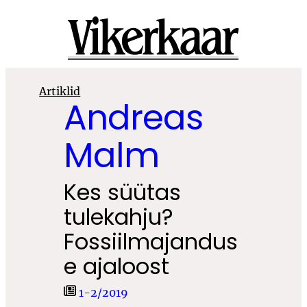
Liigu
sisu
juurde
Artiklid
Andreas
Malm
Kes süütas
tulekahju?
Fossiilmajandus
e ajaloost
1-2/2019