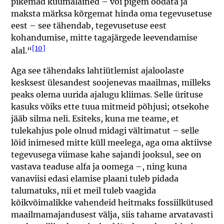
pikemad kuumalained – või pigem oodata ja
maksta märksa kõrgemat hinda oma tegevusetuse
eest – see tähendab, tegevusetuse eest
kohandumise, mitte tagajärgede leevendamise
[10]
alal.“
Aga see tähendaks lahtiütlemist ajaloolaste
kesksest ülesandest soojenevas maailmas, milleks
peaks olema uurida ajalugu kliimas. Selle ürituse
kasuks võiks ette tuua mitmeid põhjusi; otsekohe
jääb silma neli. Esiteks, kuna me teame, et
tulekahjus pole olnud midagi vältimatut – selle
lõid inimesed mitte küll meelega, aga oma aktiivse
tegevusega viimase kahe sajandi jooksul, see on
vastava teaduse alfa ja oomega –, ning kuna
vanaviisi edasi elamise plaani tuleb pidada
talumatuks, nii et meil tuleb vaagida
kõikvõimalikke vahendeid heitmaks fossiilkütused
maailmamajandusest välja, siis tahame arvatavasti