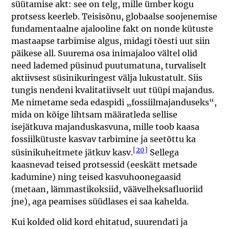
süütamise akt: see on telg, mille ümber kogu
protsess keerleb. Teisisõnu, globaalse soojenemise
fundamentaalne ajalooline fakt on nonde kütuste
mastaapse tarbimise algus, midagi tõesti uut siin
päikese all. Suurema osa inimajaloo vältel olid
need lademed püsinud puutumatuna, turvaliselt
aktiivsest süsinikuringest välja lukustatult. Siis
tungis nendeni kvalitatiivselt uut tüüpi majandus.
Me nimetame seda edaspidi „fossiilmajanduseks“,
mida on kõige lihtsam määratleda sellise
isejätkuva majanduskasvuna, mille toob kaasa
fossiilkütuste kasvav tarbimine ja seetõttu ka
[20]
süsinikuheitmete jätkuv kasv.
Sellega
kaasnevad teised protsessid (eeskätt metsade
kadumine) ning teised kasvuhoonegaasid
(metaan, lämmastikoksiid, väävelheksafluoriid
jne), aga peamises süüdlases ei saa kahelda.
Kui kolded olid kord ehitatud, suurendati ja