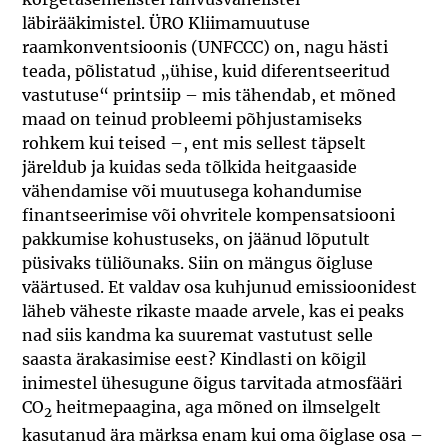
läbirääkimistel. ÜRO Kliimamuutuse
raamkonventsioonis (UNFCCC) on, nagu hästi
teada, põlistatud „ühise, kuid diferentseeritud
vastutuse“ printsiip – mis tähendab, et mõned
maad on teinud probleemi põhjustamiseks
rohkem kui teised –, ent mis sellest täpselt
järeldub ja kuidas seda tõlkida heitgaaside
vähendamise või muutusega kohandumise
finantseerimise või ohvritele kompensatsiooni
pakkumise kohustuseks, on jäänud lõputult
püsivaks tüliõunaks. Siin on mängus õigluse
väärtused. Et valdav osa kuhjunud emissioonidest
läheb väheste rikaste maade arvele, kas ei peaks
nad siis kandma ka suuremat vastutust selle
saasta ärakasimise eest? Kindlasti on kõigil
inimestel ühesugune õigus tarvitada atmosfääri
CO
heitmepaagina, aga mõned on ilmselgelt
2
kasutanud ära märksa enam kui oma õiglase osa –