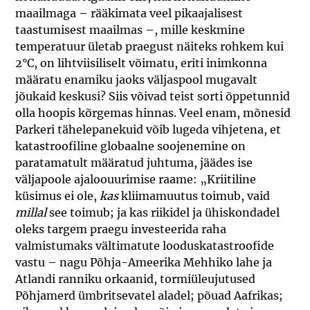
maailmaga – rääkimata veel pikaajalisest
taastumisest maailmas –, mille keskmine
temperatuur ületab praegust näiteks rohkem kui
2°C, on lihtviisiliselt võimatu, eriti inimkonna
määratu enamiku jaoks väljaspool mugavalt
jõukaid keskusi? Siis võivad teist sorti õppetunnid
olla hoopis kõrgemas hinnas. Veel enam, mõnesid
Parkeri tähelepanekuid võib lugeda vihjetena, et
katastroofiline globaalne soojenemine on
paratamatult määratud juhtuma, jäädes ise
väljapoole ajaloouurimise raame: „Kriitiline
küsimus ei ole,
kas
kliimamuutus toimub, vaid
millal
see toimub; ja kas riikidel ja ühiskondadel
oleks targem praegu investeerida raha
valmistumaks vältimatute looduskatastroofide
vastu – nagu Põhja-Ameerika Mehhiko lahe ja
Atlandi ranniku orkaanid, tormiüleujutused
Põhjamerd ümbritsevatel aladel; põuad Aafrikas;