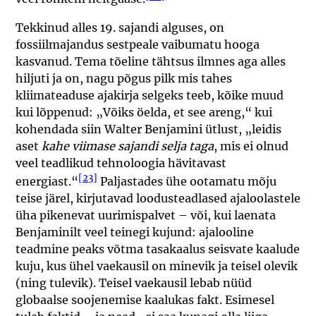
Tekkinud alles 19. sajandi alguses, on
fossiilmajandus sestpeale vaibumatu hooga
kasvanud. Tema tõeline tähtsus ilmnes aga alles
hiljuti ja on, nagu põgus pilk mis tahes
kliimateaduse ajakirja selgeks teeb, kõike muud
kui lõppenud: „Võiks öelda, et see areng,“ kui
kohendada siin Walter Benjamini ütlust, „leidis
aset
kahe viimase sajandi selja taga
, mis ei olnud
veel teadlikud tehnoloogia hävitavast
[23]
energiast.“
Paljastades ühe ootamatu mõju
teise järel, kirjutavad loodusteadlased ajaloolastele
üha pikenevat uurimispalvet – või, kui laenata
Benjaminilt veel teinegi kujund: ajalooline
teadmine peaks võtma tasakaalus seisvate kaalude
kuju, kus ühel vaekausil on minevik ja teisel olevik
(ning tulevik). Teisel vaekausil lebab nüüd
globaalse soojenemise kaalukas fakt. Esimesel