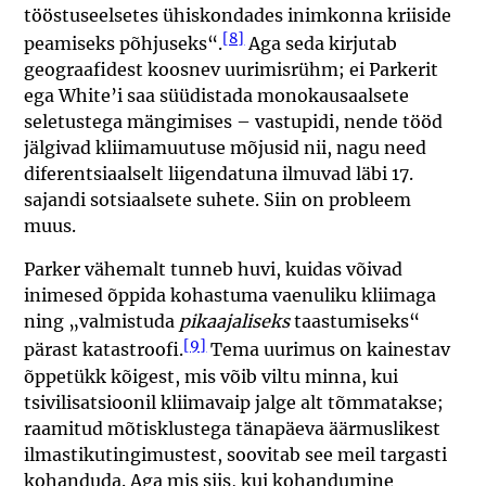
tööstuseelsetes ühiskondades inimkonna kriiside
[8]
peamiseks põhjuseks“.
Aga seda kirjutab
geograafidest koosnev uurimisrühm; ei Parkerit
ega White’i saa süüdistada monokausaalsete
seletustega mängimises – vastupidi, nende tööd
jälgivad kliimamuutuse mõjusid nii, nagu need
diferentsiaalselt liigendatuna ilmuvad läbi 17.
sajandi sotsiaalsete suhete. Siin on probleem
muus.
Parker vähemalt tunneb huvi, kuidas võivad
inimesed õppida kohastuma vaenuliku kliimaga
ning „valmistuda
pikaajaliseks
taastumiseks“
[9]
pärast katastroofi.
Tema uurimus on kainestav
õppetükk kõigest, mis võib viltu minna, kui
tsivilisatsioonil kliimavaip jalge alt tõmmatakse;
raamitud mõtisklustega tänapäeva äärmuslikest
ilmastikutingimustest, soovitab see meil targasti
kohanduda. Aga mis siis, kui kohandumine