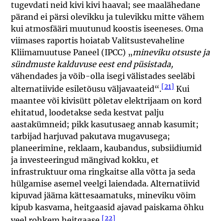
tugevdati neid kivi kivi haaval; see maalähedane
pärand ei pärsi olevikku ja tulevikku mitte vähem
kui atmosfääri muutunud koostis iseeneses. Oma
viimases raportis hoiatab Valitsustevaheline
Kliimamuutuse Paneel (IPCC) „
mineviku otsuste ja
sündmuste kalduvuse eest end püsistada,
vähendades ja võib-olla isegi välistades seeläbi
[21]
alternatiivide esiletõusu väljavaateid“.
Kui
maantee või kivisütt põletav elektrijaam on kord
ehitatud, loodetakse seda kestvat palju
aastakümneid; pikk kasutusaeg annab kasumit;
tarbijad harjuvad pakutava mugavusega;
planeerimine, reklaam, kaubandus, subsiidiumid
ja investeeringud mängivad kokku, et
infrastruktuur oma ringkaitse alla võtta ja seda
hülgamise asemel veelgi laiendada. Alternatiivid
kipuvad jääma kättesaamatuks, mineviku võim
kipub kasvama, heitgaasid ajavad paiskama õhku
[22]
veel rohkem heitgaase.