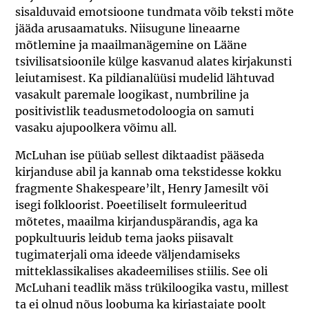
sisalduvaid emotsioone tundmata võib teksti mõte
jääda arusaamatuks. Niisugune lineaarne
mõtlemine ja maailmanägemine on Lääne
tsivilisatsioonile külge kasvanud alates kirjakunsti
leiutamisest. Ka pildianalüüsi mudelid lähtuvad
vasakult paremale loogikast, numbriline ja
positivistlik teadusmetodoloogia on samuti
vasaku ajupoolkera võimu all.
McLuhan ise püüab sellest diktaadist pääseda
kirjanduse abil ja kannab oma tekstidesse kokku
fragmente Shakespeare’ilt, Henry Jamesilt või
isegi folkloorist. Poeetiliselt formuleeritud
mõtetes, maailma kirjanduspärandis, aga ka
popkultuuris leidub tema jaoks piisavalt
tugimaterjali oma ideede väljendamiseks
mitteklassikalises akadeemilises stiilis. See oli
McLuhani teadlik mäss trükiloogika vastu, millest
ta ei olnud nõus loobuma ka kirjastajate poolt