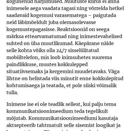
kogunenud harjumused. Muutuste kiirus ei anna
inimesele aega vaadata tagasi ning võrrelda hetkel
saadavaid kogemusi varasematega – paigutada
neid läbimõeldult juba olemasolevasse
kogemustepagasisse. Reaktsioonid on seega
märksa ettearvamatumad ning inimestevahelised
suhted on üha muutlikumad. Käepärane näide
selle kohta võiks olla 24/7 sisselülitatud
mobiiltelefon, mis loob inimsuhetes suurema
paindlikkuse, muutes kokkulepped
situatiivsemaks ja kergemini muudetavaks. Väga
lihtne on helistada viis minutit enne kokkulepitud
kohtumisaega ja teatada, et pole siiski võimalik
tulla.
Inimene ise ei ole teadlik sellest, kui palju tema
kommunikatsioonimeedium teda tegelikult
mõjutab. Kommunikatsioonimeediumi kasutaja
aktsepteerib tahtmatult selle sisemist loogikat ja