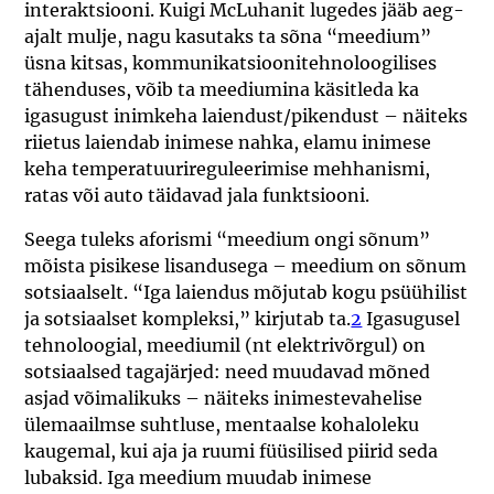
interaktsiooni. Kuigi McLuhanit lugedes jääb aeg-
ajalt mulje, nagu kasutaks ta sõna “meedium”
üsna kitsas, kommunikatsioonitehnoloogilises
tähenduses, võib ta meediumina käsitleda ka
igasugust inimkeha laiendust/pikendust – näiteks
riietus laiendab inimese nahka, elamu inimese
keha temperatuurireguleerimise mehhanismi,
ratas või auto täidavad jala funktsiooni.
Seega tuleks aforismi “meedium ongi sõnum”
mõista pisikese lisandusega – meedium on sõnum
sotsiaalselt. “Iga laiendus mõjutab kogu psüühilist
ja sotsiaalset kompleksi,” kirjutab ta.
2
Igasugusel
tehnoloogial, meediumil (nt elektrivõrgul) on
sotsiaalsed tagajärjed: need muudavad mõned
asjad võimalikuks – näiteks inimestevahelise
ülemaailmse suhtluse, mentaalse kohaloleku
kaugemal, kui aja ja ruumi füüsilised piirid seda
lubaksid. Iga meedium muudab inimese