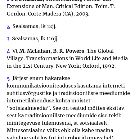
Extensions of Man. Critical Edition. Toim. T.
Gordon. Corte Madera (CA), 2003.
2
Sealsamas, lk 12jj.
3
Sealsamas, lk 116jj.
4
Vt
M. McLuhan, B. R. Powers
, The Global
Village. Transformations in World Life and Media
in the 21st Century. New York; Oxford, 1992.
5
Järjest enam hakatakse
kommunikatsiooniteaduses kasutama interneti
suhtlusvõrgustike ja traditsiooniliste meediumide
internetilahenduse kohta mõistet
“sotsiaalmeedia”. See on teatud mõttes eksitav,
sest ka traditsiooniliste meediumide sisu tekib
inimtegevuse tulemusena, st sotsiaalselt.
Mittesotsiaalne võiks ehk olla kahe masina
vaheline suhtlus (nt juturobotid omavahel).