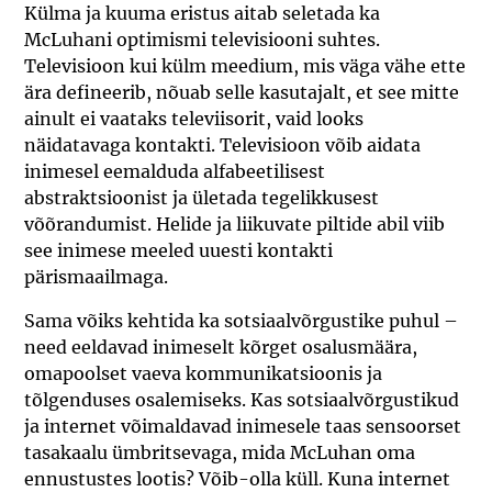
Külma ja kuuma eristus aitab seletada ka
McLuhani optimismi televisiooni suhtes.
Televisioon kui külm meedium, mis väga vähe ette
ära defineerib, nõuab selle kasutajalt, et see mitte
ainult ei vaataks televiisorit, vaid looks
näidatavaga kontakti. Televisioon võib aidata
inimesel eemalduda alfabeetilisest
abstraktsioonist ja ületada tegelikkusest
võõrandumist. Helide ja liikuvate piltide abil viib
see inimese meeled uuesti kontakti
pärismaailmaga.
Sama võiks kehtida ka sotsiaalvõrgustike puhul –
need eeldavad inimeselt kõrget osalusmäära,
omapoolset vaeva kommunikatsioonis ja
tõlgenduses osalemiseks. Kas sotsiaalvõrgustikud
ja internet võimaldavad inimesele taas sensoorset
tasakaalu ümbritsevaga, mida McLuhan oma
ennustustes lootis? Võib-olla küll. Kuna internet