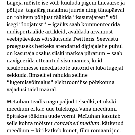
Lugeja mõiste ise võib kuuluda pigem lineaarse ja
põhjus-tagajärg maailma juurde ning tänapäeval
on rohkem põhjust rääkida “kasutajatest” või
isegi “loojatest” – igaüks saab kommenteerida
uudisportaalide artikleid, avaldada arvamust
veebipäevikus või säutsuda Twitteris. Seevastu
praeguseks hetkeks arendatud digiajalehe puhul
on kasutaja osalus siiski märksa piiratum – saab
navigeerida etteantud sisu raames, kuid
sisuloomesse meediatoote autorid ei luba lugejal
sekkuda. Ilmselt ei rahulda selline
“lugemisvõimalus” elektroonilise põlvkonna
vajadusi täiel määral.
McLuhan teadis nagu paljud teisedki, et ükski
meedium ei kao uue tulekuga. Vana meediumi
õpitakse tõlkima uude vormi. McLuhan kasutab
selle kohta mõistet
contained medium,
kätketud
meedium – kiri kätkeb kõnet, film romaani jne.