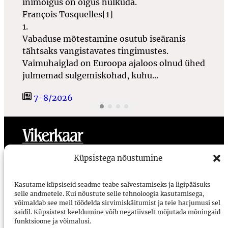
inimõigus on õigus hulkuda.
François Tosquelles[1]
1.
Vabaduse mõtestamine osutub iseäranis
tähtsaks vangistavates tingimustes.
Vaimuhaiglad on Euroopa ajaloos olnud ühed
julmemad sulgemiskohad, kuhu…
7-8/2026
Toimetus
Meist
Ligipääsetavus
Kasutustingimused
Küpsistega nõustumine
Vikerkaar
Kasutame küpsiseid seadme teabe salvestamiseks ja ligipääsuks
selle andmetele. Kui nõustute selle tehnoloogia kasutamisega,
Voorimehe 9, 10146, Tallinn
võimaldab see meil töödelda sirvimiskäitumist ja teie harjumusi sel
saidil. Küpsistest keeldumine võib negatiivselt mõjutada mõningaid
vikerkaar@vikerkaar.ee
funktsioone ja võimalusi.