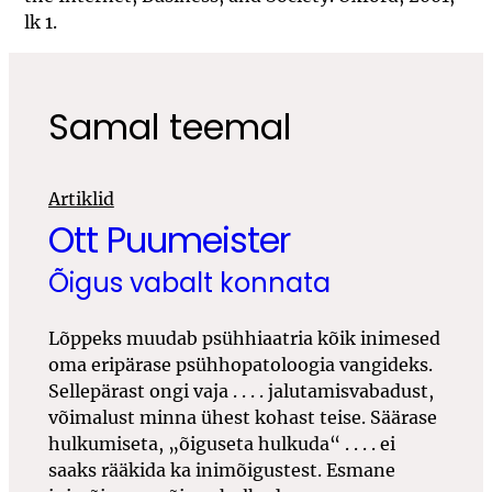
lk 1.
Samal teemal
Artiklid
Ott Puumeister
Õigus vabalt konnata
Lõppeks muudab psühhiaatria kõik inimesed
oma eripärase psühhopatoloogia vangideks.
Sellepärast ongi vaja
. . . .
jalutamisvabadust,
võimalust minna ühest kohast teise. Säärase
hulkumiseta, „õiguseta hulkuda“
. . . .
ei
saaks rääkida ka inimõigustest. Esmane