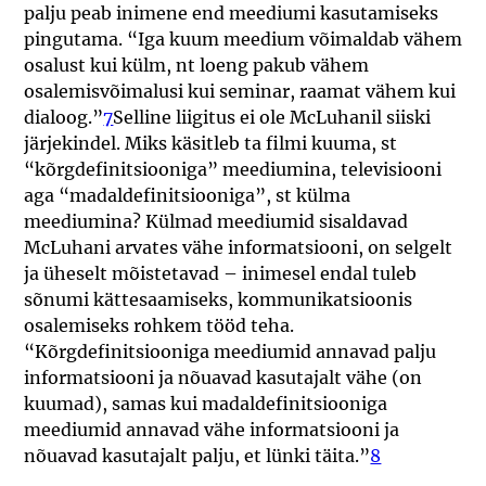
palju peab inimene end meediumi kasutamiseks
pingutama. “Iga kuum meedium võimaldab vähem
osalust kui külm, nt loeng pakub vähem
osalemisvõimalusi kui seminar, raamat vähem kui
dialoog.”
7
Selline liigitus ei ole McLuhanil siiski
järjekindel. Miks käsitleb ta filmi kuuma, st
“kõrgdefinitsiooniga” meediumina, televisiooni
aga “madaldefinitsiooniga”, st külma
meediumina? Külmad meediumid sisaldavad
McLuhani arvates vähe informatsiooni, on selgelt
ja üheselt mõistetavad – inimesel endal tuleb
sõnumi kättesaamiseks, kommunikatsioonis
osalemiseks rohkem tööd teha.
“Kõrgdefinitsiooniga meediumid annavad palju
informatsiooni ja nõuavad kasutajalt vähe (on
kuumad), samas kui madaldefinitsiooniga
meediumid annavad vähe informatsiooni ja
nõuavad kasutajalt palju, et lünki täita.”
8