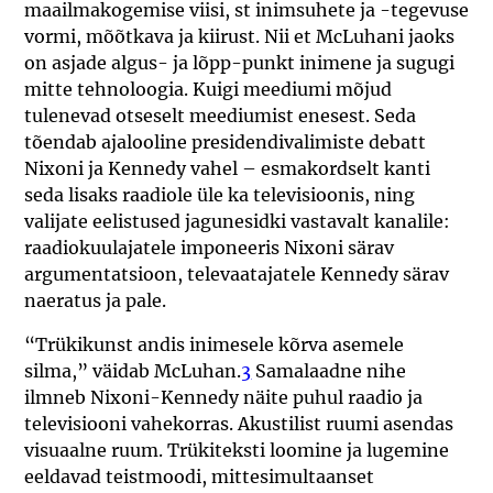
maailmakogemise viisi, st inimsuhete ja -tegevuse
vormi, mõõtkava ja kiirust. Nii et McLuhani jaoks
on asjade algus- ja lõpp-punkt inimene ja sugugi
mitte tehnoloogia. Kuigi meediumi mõjud
tulenevad otseselt meediumist enesest. Seda
tõendab ajalooline presidendivalimiste debatt
Nixoni ja Kennedy vahel – esmakordselt kanti
seda lisaks raadiole üle ka televisioonis, ning
valijate eelistused jagunesidki vastavalt kanalile:
raadiokuulajatele imponeeris Nixoni särav
argumentatsioon, televaatajatele Kennedy särav
naeratus ja pale.
“Trükikunst andis inimesele kõrva asemele
silma,” väidab McLuhan.
3
Samalaadne nihe
ilmneb Nixoni-Kennedy näite puhul raadio ja
televisiooni vahekorras. Akustilist ruumi asendas
visuaalne ruum. Trükiteksti loomine ja lugemine
eeldavad teistmoodi, mittesimultaanset