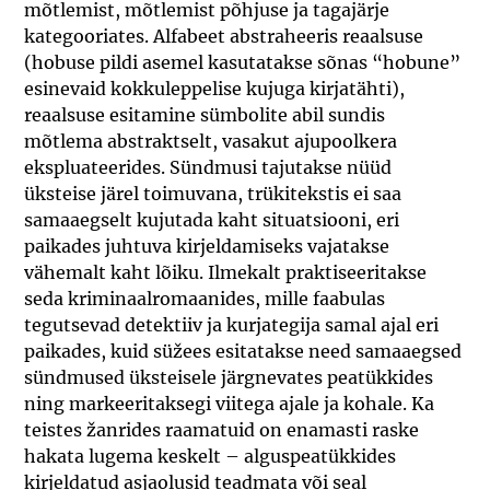
mõtlemist, mõtlemist põhjuse ja tagajärje
kategooriates. Alfabeet abstraheeris reaalsuse
(hobuse pildi asemel kasutatakse sõnas “hobune”
esinevaid kokkuleppelise kujuga kirjatähti),
reaalsuse esitamine sümbolite abil sundis
mõtlema abstraktselt, vasakut ajupoolkera
ekspluateerides. Sündmusi tajutakse nüüd
üksteise järel toimuvana, trükitekstis ei saa
samaaegselt kujutada kaht situatsiooni, eri
paikades juhtuva kirjeldamiseks vajatakse
vähemalt kaht lõiku. Ilmekalt praktiseeritakse
seda kriminaalromaanides, mille faabulas
tegutsevad detektiiv ja kurjategija samal ajal eri
paikades, kuid süžees esitatakse need samaaegsed
sündmused üksteisele järgnevates peatükkides
ning markeeritaksegi viitega ajale ja kohale. Ka
teistes žanrides raamatuid on enamasti raske
hakata lugema keskelt – alguspeatükkides
kirjeldatud asjaolusid teadmata või seal