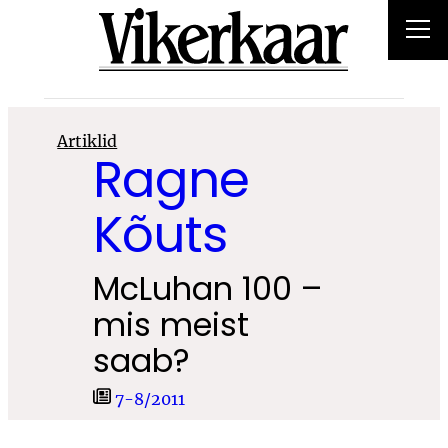
Liigu
sisu
juurde
Artiklid
Ragne
Kõuts
McLuhan 100 –
mis meist
saab?
7-8/2011