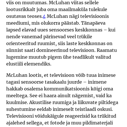
viis on muutumas. McLuhan viitas sellele
lootusrikkalt juba oma maailmaküla tulekule
osutavas teoses.
4
McLuhan nägi televisioonis
meediumi, mis olukorra päästab. Tänapäeva
lapsed elavad uues sensoorses keskkonnas – kui
nende vanemad pärinevad veel trükile
orienteeritud ruumist, siis laste keskkonnas on
sünnist saati domineerinud televisioon. Raamatu
lugemine muutub pigem ühe teadlikult valitud
elustiili elemendiks.
McLuhan lootis, et televisioon võib tuua inimese
tagasi sensoorse tasakaalu juurde – inimene
hakkab osalema kommunikatsioonis kõigi oma
meeltega. See ei haara ainult nägemist, vaid ka
kuulmise. Akustilise ruumiga ja liikuvate piltidega
suhestumine eeldab inimeselt teistlaadi oskusi.
Televisiooni võidukäigule reageerisid ka trükitud
ajalehed sellega, et fotode ja muu pildimaterjali