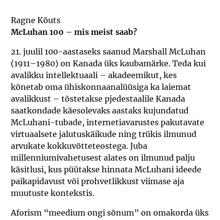
Ragne Kõuts
McLuhan 100 – mis meist saab?
21. juulil 100-aastaseks saanud Marshall McLuhan
(1911–1980) on Kanada üks kaubamärke. Teda kui
avalikku intellektuaali – akadeemikut, kes
kõnetab oma ühiskonnaanalüüsiga ka laiemat
avalikkust – tõstetakse pjedestaalile Kanada
saatkondade käesolevaks aastaks kujundatud
McLuhani-tubade, internetiavarustes pakutavate
virtuaalsete jalutuskäikude ning trükis ilmunud
arvukate kokkuvõtteteostega. Juba
millenniumivahetusest alates on ilmunud palju
käsitlusi, kus püütakse hinnata McLuhani ideede
paikapidavust või prohvetlikkust viimase aja
muutuste kontekstis.
Aforism “meedium ongi sõnum” on omakorda üks