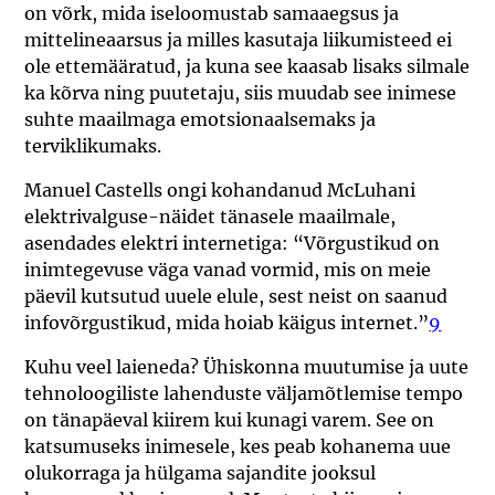
on võrk, mida iseloomustab samaaegsus ja
mittelineaarsus ja milles kasutaja liikumisteed ei
ole ettemääratud, ja kuna see kaasab lisaks silmale
ka kõrva ning puutetaju, siis muudab see inimese
suhte maailmaga emotsionaalsemaks ja
terviklikumaks.
Manuel Castells ongi kohandanud McLuhani
elektrivalguse-näidet tänasele maailmale,
asendades elektri internetiga: “Võrgustikud on
inimtegevuse väga vanad vormid, mis on meie
päevil kutsutud uuele elule, sest neist on saanud
infovõrgustikud, mida hoiab käigus internet.”
9
Kuhu veel laieneda?
Ühiskonna muutumise ja uute
tehnoloogiliste lahenduste väljamõtlemise tempo
on tänapäeval kiirem kui kunagi varem. See on
katsumuseks inimesele, kes peab kohanema uue
olukorraga ja hülgama sajandite jooksul