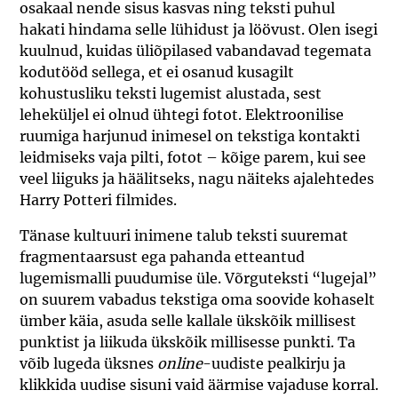
osakaal nende sisus kasvas ning teksti puhul
hakati hindama selle lühidust ja löövust. Olen isegi
kuulnud, kuidas üliõpilased vabandavad tegemata
kodutööd sellega, et ei osanud kusagilt
kohustusliku teksti lugemist alustada, sest
leheküljel ei olnud ühtegi fotot. Elektroonilise
ruumiga harjunud inimesel on tekstiga kontakti
leidmiseks vaja pilti, fotot – kõige parem, kui see
veel liiguks ja häälitseks, nagu näiteks ajalehtedes
Harry Potteri filmides.
Tänase kultuuri inimene talub teksti suuremat
fragmentaarsust ega pahanda etteantud
lugemismalli puudumise üle. Võrguteksti “lugejal”
on suurem vabadus tekstiga oma soovide kohaselt
ümber käia, asuda selle kallale ükskõik millisest
punktist ja liikuda ükskõik millisesse punkti. Ta
võib lugeda üksnes
online
-uudiste pealkirju ja
klikkida uudise sisuni vaid äärmise vajaduse korral.