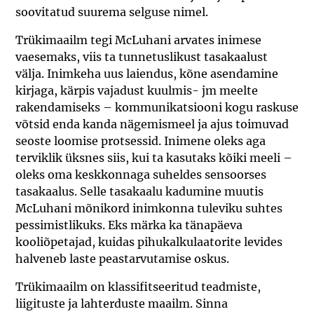
soovitatud suurema selguse nimel.
Trükimaailm tegi McLuhani arvates inimese
vaesemaks, viis ta tunnetuslikust tasakaalust
välja. Inimkeha uus laiendus, kõne asendamine
kirjaga, kärpis vajadust kuulmis- jm meelte
rakendamiseks – kommunikatsiooni kogu raskuse
võtsid enda kanda nägemismeel ja ajus toimuvad
seoste loomise protsessid. Inimene oleks aga
terviklik üksnes siis, kui ta kasutaks kõiki meeli –
oleks oma keskkonnaga suheldes sensoorses
tasakaalus. Selle tasakaalu kadumine muutis
McLuhani mõnikord inimkonna tuleviku suhtes
pessimistlikuks. Eks märka ka tänapäeva
kooliõpetajad, kuidas pihukalkulaatorite levides
halveneb laste peastarvutamise oskus.
Trükimaailm on klassifitseeritud teadmiste,
liigituste ja lahterduste maailm. Sinna