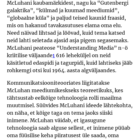
McLuhani kaubamärkidest, nagu ka “Gutenbergi
galaktika”, “külmad ja kuumad meediumid”,
“globaalne küla” ja paljud teised kaunid fraasid,
mis on hakanud tavakasutuses elama oma elu.
Need näivad lihtsad ja löövad, kuid tema katsed
neid lahti seletada ajasid asja pigem segasemaks.
McLuhani peateose “Understanding Media” n-ö
kriitilise väljaande
1
616 leheküljel on neid
käsitletud edaspidi ja tagurpidi, kuid lahtiseks jääb
rohkemgi otsi kui 1964. aasta algväljaandes.
Kommunikatsiooniteooriates liigitatakse
McLuhan meediumikeskseks teoreetikuks, kes
tähtsustab eelkõige tehnoloogia rolli maailma
muutmisel. Süüvides McLuhani ideede lähtekohta,
on näha, et kõige taga on tema jaoks siiski
inimene. McLuhan väidab, et igasugune
tehnoloogia saab alguse sellest, et inimene püüab
oma füüsilise keha piiratusest üle saada, oma