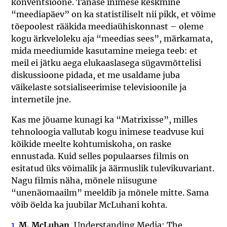
konventsioone. Tänase inimese keskmine
“meediapäev” on ka statistiliselt nii pikk, et võime
tõepoolest rääkida meediaühiskonnast – oleme
kogu ärkveloleku aja “meedias sees”, märkamata,
mida meediumide kasutamine meiega teeb: et
meil ei jätku aega elukaaslasega sügavmõttelisi
diskussioone pidada, et me usaldame juba
väikelaste sotsialiseerimise televisioonile ja
internetile jne.
Kas me jõuame kunagi ka “Matrixisse”, milles
tehnoloogia vallutab kogu inimese teadvuse kui
kõikide meelte kohtumiskoha, on raske
ennustada. Kuid selles populaarses filmis on
esitatud üks võimalik ja äärmuslik tulevikuvariant.
Nagu filmis näha, mõnele niisugune
“unenäomaailm” meeldib ja mõnele mitte. Sama
võib öelda ka juubilar McLuhani kohta.
1
M. McLuhan
, Understanding Media: The