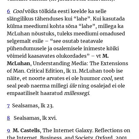
6
Cool
võiks tõlkida eesti keelde ka selle
slängilikus tähenduses kui “lahe”. Kui kasutada
külma meediumi kohta sõna “lahe”, millega ka
McLuhan nõustuks, tuleks meediumi omadused
selgemalt esile – “see osutab teatavale
pühendumusele ja osalemisele inimeste kõiki
võimeid kaasavates olukordades” – vt
M.
McLuhan
, Understanding Media: The Extensions
of Man. Critical Edition, lk 11. McLuhan toob ise
näite, et noorte arvates ei ole huumor
cool
, sest
seal peab naerma millegi
üle
ning osalejad ei ole
empaatiliselt haaratud
millessegi
.
7
Sealsamas, lk 23.
8
Sealsamas, lk xvi.
9
M. Castells
, The Internet Galaxy. Reflections on
the Internet, Business, and Society. Oxford, 2001,