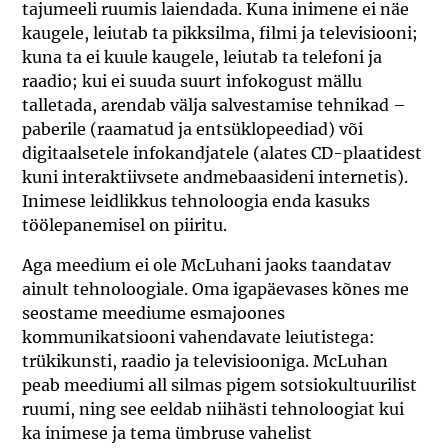
tajumeeli ruumis laiendada. Kuna inimene ei näe
kaugele, leiutab ta pikksilma, filmi ja televisiooni;
kuna ta ei kuule kaugele, leiutab ta telefoni ja
raadio; kui ei suuda suurt infokogust mällu
talletada, arendab välja salvestamise tehnikad –
paberile (raamatud ja entsüklopeediad) või
digitaalsetele infokandjatele (alates CD-plaatidest
kuni interaktiivsete andmebaasideni internetis).
Inimese leidlikkus tehnoloogia enda kasuks
töölepanemisel on piiritu.
Aga meedium ei ole McLuhani jaoks taandatav
ainult tehnoloogiale. Oma igapäevases kõnes me
seostame meediume esmajoones
kommunikatsiooni vahendavate leiutistega:
trükikunsti, raadio ja televisiooniga. McLuhan
peab meediumi all silmas pigem sotsiokultuurilist
ruumi, ning see eeldab niihästi tehnoloogiat kui
ka inimese ja tema ümbruse vahelist