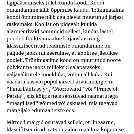
ligipääsemiseks tuleb tunda koodi. Koodi
omandamine käib õppimise kaudu. Trükimaailma
koodi õppimine näib aga olevat muutunud järjest
raskemaks. Koolist on pidevalt kuulda
alarmeerivaid sõnumeid sellest, kuidas lastel
puudub funktsionaalne kirjaoskus ning
klassifitseeritud teadmiste omandamine on
paljude jaoks nii keeruline, et koolitee jäetakse
pooleli. Trükimaailma kood on muutunud noore
põlvkonna jaoks millekski salapäraseks,
väljavalitutele mõelduks, võimu allikaks. Kui
vaadata kas või populaarseid arvutimänge, nt
“Final Fantasy 5”, “Morrowind” või “Prince of
Persia”
,
siis kõigis neis seostuvad raamatutega
“maagilised” võimed või oskused, mis tagavad
mängijale edumaa teiste ees.
Mitmed märgid osutavad sellele, et lineaarne,
klassifitseeritud, ratsionaalne maailma kogemise