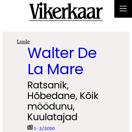
Liigu
sisu
juurde
Luule
Walter De
La Mare
Ratsanik,
Hõbedane, Kõik
möödunu,
Kuulatajad
1-2/2010