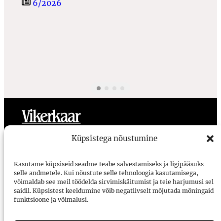
6/2026
Toimetus
Meist
Ligipääsetavus
Kasutustingimused
Küpsistega nõustumine
Vikerkaar
Kasutame küpsiseid seadme teabe salvestamiseks ja ligipääsuks
selle andmetele. Kui nõustute selle tehnoloogia kasutamisega,
Voorimehe 9, 10146, Tallinn
võimaldab see meil töödelda sirvimiskäitumist ja teie harjumusi sel
saidil. Küpsistest keeldumine võib negatiivselt mõjutada mõningaid
vikerkaar@vikerkaar.ee
funktsioone ja võimalusi.
Tellimine