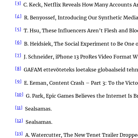
[3]
C. Keck, Netflix Reveals How Many Accounts Are 
[4]
R. Benyossef, Introducing Our Synthetic Media
[5]
T. Hsu, These Influencers Aren’t Flesh and Blo
[6]
B. Heidsiek, The Social Experiment to Be One of
[7]
J. Schneider, iPhone 13 ProRes Video Format Wi
[8]
GAFAM ettevõteteks loetakse globaalseid tehnol
[9]
E. Eeman, Content Crash – Part 3: To the Victo
[10]
G. Park, Epic Games Believes the Internet Is Br
[11]
Sealsamas.
[12]
Sealsamas.
[13]
A. Watercutter, The New Tenet Trailer Dropped