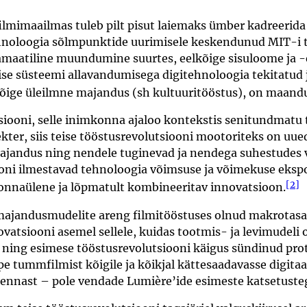
mimaailmas tuleb pilt pisut laiemaks ümber kadreerida
hnoloogia sõlmpunktide uurimisele keskendunud MIT-i t
amaatiline muundumine suurtes, eelkõige sisuloome ja -
se süsteemi allavandumisega digitehnoloogia tekitatud 
ige üleilmne majandus (sh kultuuritööstus), on maandu
iooni, selle inimkonna ajaloo kontekstis senitundmatu t
kter, siis teise tööstusrevolutsiooni mootoriteks on uue
ajandus ning nendele tuginevad ja nendega suhestudes vä
oni ilmestavad tehnoloogia võimsuse ja võimekuse ekspo
[2]
konnaülene ja lõpmatult kombineeritav innovatsioon.
majandusmudelite areng filmitööstuses olnud makrotasa
ovatsiooni asemel sellele, kuidas tootmis- ja levimudeli 
a ning esimese tööstusrevolutsiooni käigus sündinud prot
e tummfilmist kõigile ja kõikjal kättesaadavasse digitaa
eennast – pole vendade Lumière’ide esimeste katsetuste