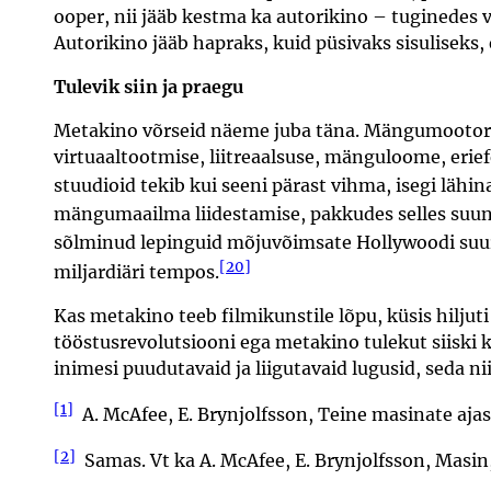
ooper, nii jääb kestma ka autorikino – tuginedes va
Autorikino jääb hapraks, kuid püsivaks sisuliseks, 
Tulevik siin ja praegu
Metakino võrseid näeme juba täna. Mängumootor
virtuaaltootmise, liitreaalsuse, mänguloome, erie
stuudioid tekib kui seeni pärast vihma, isegi lähin
mängumaailma liidestamise, pakkudes selles suuna
sõlminud lepinguid mõjuvõimsate Hollywoodi suu
[20]
miljardiäri tempos.
Kas metakino teeb filmikunstile lõpu, küsis hiljuti
tööstusrevolutsiooni ega metakino tulekut siiski k
inimesi puudutavaid ja liigutavaid lugusid, seda ni
[1]
A. McAfee, E. Brynjolfsson, Teine masinate ajastu
[2]
Samas. Vt ka A. McAfee, E. Brynjolfsson, Masin,