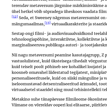
terendav metaversum järgmine märkimisväärne are
ühel hetkel võib sõpradega üheskoos vaadata filmi
[12]
Seda, et Sweeney nägemus metaversumist on osa
[13]
mängumaailmas,
virtuaalkarakterite ja staari
Sestap ongi filmi- ja audiovisuaalvaldkond teelah
tehnoloogiapõhine, interaktiivne, kollektiivne ja 
marginaliseeruva publikuga autori- ja tootjakesk
Nii nagu metaversumi peamine kasutajagrupp, Z p
vastuolulistest, kuid üksteisega tihedalt võrgustu
kuid teiselt poolt põhineb see kohalikel loojatel
koosneb omavahel liidestatud tegijatest, minipla
personaliseeritusele, kuid on siiski mänguline ja v
iseloomustavad detsentraliseeritud ärimudel, tooted
virtuaalsetel staaridel ning muul tehisintellekti te
Metakino suhe tänapäevase filmiloome ökosüsteemi
Viimane on võrreldav ooperi kui elitaarse, piiritl