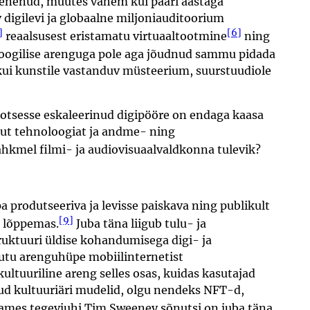
 arenenud, muutes vähem kui paari aastaga
 digilevi ja globaalne miljoniauditoorium
]
[6]
reaalsusest eristamatu virtuaaltootmine
ning
loogilise arenguga pole aga jõudnud sammu pidada
ekui kunstile vastanduv müsteerium, suurstuudiole
rotsesse eskaleerinud digipööre on endaga kaasa
 uut tehnoloogiat ja andme- ning
ahkmel filmi- ja audiovisuaalvaldkonna tulevik?
a produtseeriva ja levisse paiskava ning publikult
[9]
n lõppemas.
Juba täna liigub tulu- ja
uktuuri üldise kohandumisega digi- ja
hutu arenguhüpe mobiilinternetist
ultuuriline areng selles osas, kuidas kasutajad
tud kultuuriäri mudelid, olgu nendeks NFT-d,
ames tegevjuhi Tim Sweeney sõnutsi on juba täna