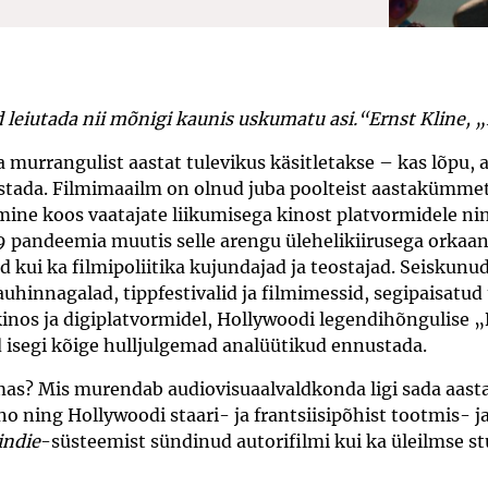
leiutada nii mõnigi kaunis uskumatu asi.“
Ernst Kline, 
da murrangulist aastat tulevikus käsitletakse – kas lõpu,
stada. Filmimaailm on olnud juba poolteist aastakümmet
umine koos vaatajate liikumisega kinost platvormidele nin
 pandeemia muutis selle arengu ülehelikiirusega orkaani
d kui ka filmipoliitika kujundajad ja teostajad. Seiskun
uhinnagalad, tippfestivalid ja filmimessid, segipaisatud
inos ja digiplatvormidel, Hollywoodi legendihõngulise
d isegi kõige hulljulgemad analüütikud ennustada.
ilmas? Mis murendab audiovisuaalvaldkonda ligi sada aa
no ning Hollywoodi staari- ja frantsiisipõhist tootmis- ja
indie
-süsteemist sündinud autorifilmi kui ka üleilmse 