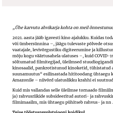
„Ühe karvutu ahvikarja kohta on meil õnnestunud 
2021. aasta jääb igavesti kino ajalukku. Kuidas to
või ümbersünnina –, jäägu tulevaste põlvede otsu
vaatajale, levivõrgustiku digiteerumine ja killust
mõju kogu väärtusahela ulatuses –, kuid COVID-19
sõltumatud filmitegijad, üleilmsed stuudiogigandi
kinosaalid, pankrotistunud kinoketid, tühistatud a
suunamuutus“ esilinastada hititoodang ühtaegu k
Amazonile – niivõrd ulatuslikku krahhi ei suutnu
Kuid mis vallandas selle üleilmse tornaado filmi
ja) rahvusriikide subsideeritud autori- ja rahvuski
filmimaailm, mis ühtaegu pühitseb rahvus- ja nn
Teise tööstusrevolutsiooni koidikul