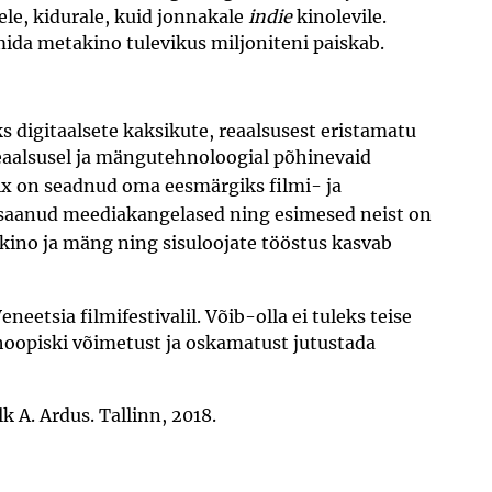
dele, kidurale, kuid jonnakale
indie
kinolevile.
, mida metakino tulevikus miljoniteni paiskab.
 digitaalsete kaksikute, reaalsusest eristamatu
reaalsusel ja mängutehnoloogial põhinevaid
x on seadnud oma eesmärgiks filmi- ja
 saanud meediakangelased ning esimesed neist on
kino ja mäng ning sisuloojate tööstus kasvab
eetsia filmifestivalil. Võib-olla ei tuleks teise
 hoopiski võimetust ja oskamatust jutustada
k A. Ardus. Tallinn, 2018.