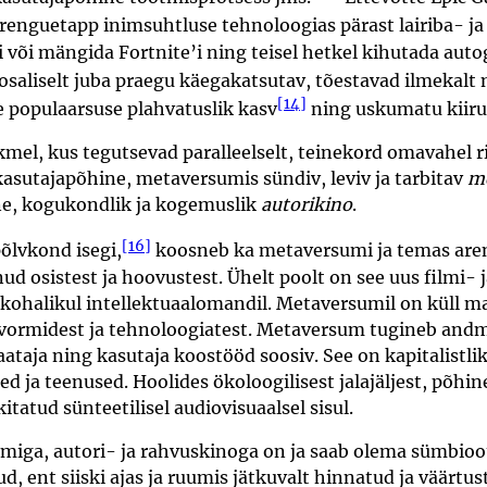
nguetapp inimsuhtluse tehnoloogias pärast lairiba- ja 
 või mängida Fortnite’i ning teisel hetkel kihutada auto
liselt juba praegu käegakatsutav, tõestavad ilmekalt ni
[14]
de populaarsuse plahvatuslik kasv
ning uskumatu kiiru
kmel, kus tegutsevad paralleelselt, teinekord omavahel r
kasutajapõhine, metaversumis sündiv, leviv ja tarbitav
m
ne, kogukondlik ja kogemuslik
autorikino
.
[16]
õlvkond isegi,
koosneb ka metaversumi ja temas aren
nud osistest ja hoovustest. Ühelt poolt on see uus filmi-
 ja kohalikul intellektuaalomandil. Metaversumil on küll
tvormidest ja tehnoloogiatest. Metaversum tugineb andm
aataja ning kasutaja koostööd soosiv. See on kapitalistli
 ja teenused. Hoolides ökoloogilisest jalajäljest, põhine
kitatud sünteetilisel audiovisuaalsel sisul.
ga, autori- ja rahvuskinoga on ja saab olema sümbiootil
etud, ent siiski ajas ja ruumis jätkuvalt hinnatud ja vää