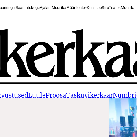
oomingu Raamatukogu
Ajakiri Muusika
Müürileht
e-Kunst.ee
Sirp
Teater.Muusika.
rvustused
Luule
Proosa
Taskuvikerkaar
Numbri