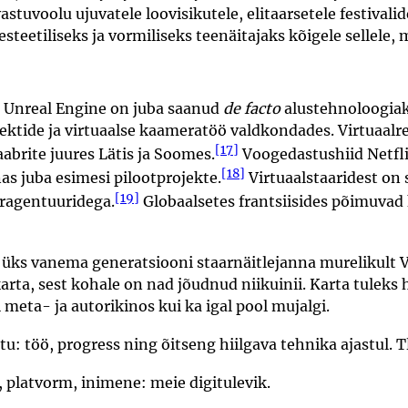
stuvoolu ujuvatele loovisikutele, elitaarsetele festivali
esteetiliseks ja vormiliseks teenäitajaks kõigele sellele
 Unreal Engine on juba saanud
de facto
alustehnoloogiaks
fektide ja virtuaalse kaameratöö valdkondades. Virtuaal
[17]
aabrite juures Lätis ja Soomes.
Voogedastushiid Netfli
[18]
s juba esimesi pilootprojekte.
Virtuaalstaaridest on
[19]
ragentuuridega.
Globaalsetes frantsiisides põimuvad 
 üks vanema generatsiooni staarnäitlejanna murelikult Ven
arta, sest kohale on nad jõudnud niikuinii. Karta tuleks
i meta- ja autorikinos kui ka igal pool mujalgi.
: töö, progress ning õitseng hiilgava tehnika ajastul. Tl
 platvorm, inimene: meie digitulevik.