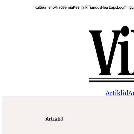
Liigu
Kultuurileht
Akadeemia
Keel ja Kirjandus
Hea Laps
Looming
L
sisu
juurde
Artiklid
A
Artiklid