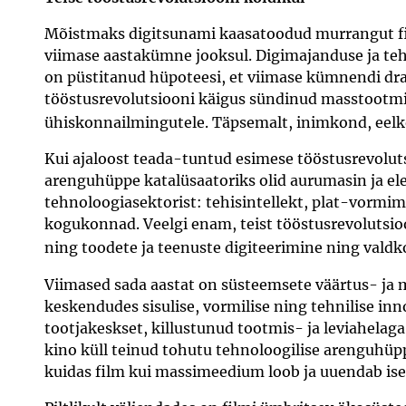
Mõistmaks digitsunami kaasatoodud murrangut fil
viimase aastakümne jooksul. Digimajanduse ja te
on püstitanud hüpoteesi, et viimase kümnendi dr
tööstusrevolutsiooni käigus sündinud masstootmi
ühiskonnailmingutele. Täpsemalt, inimkond, eelkõ
Kui ajaloost teada-tuntud esimese tööstusrevoluts
arenguhüppe katalüsaatoriks olid aurumasin ja ele
tehnoloogiasektorist: tehisintellekt, plat-vormim
kogukonnad. Veelgi enam, teist tööstusrevolutsio
ning toodete ja teenuste digiteerimine ning vald
Viimased sada aastat on süsteemsete väärtus- ja 
keskendudes sisulise, vormilise ning tehnilise inn
tootjakeskset, killustunud tootmis- ja leviahelag
kino küll teinud tohutu tehnoloogilise arenguhüpp
kuidas film kui massimeedium loob ja uuendab is