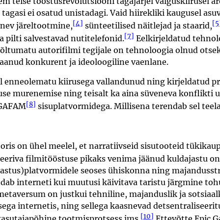
eem teise tööstusrevolutsiooni tagajärjel valguskiirusel
gasi ei osatud unistadagi. Vaid hiirekliki kaugusel asuv
[4]
[5
inev järeltootmine,
sünteetilised näitlejad ja staarid,
[7]
ja pilti salvestavad nutitelefonid.
Eelkirjeldatud tehno
Sõltumatu autorifilmi tegijale on tehnoloogia olnud ots
saanud konkurent ja ideoloogiline vaenlane.
l enneolematu kiirusega vallandunud ning kirjeldatud p
tuse murenemise ning teisalt ka aina süveneva konflikti
[8]
 GAFAM
sisuplatvormidega. Millisena terendab sel teel
ris on ühel meelel, et narratiivseid sisutooteid tükikaup
asseeriva filmitööstuse pikaks venima jäänud kuldajastu o
dastus)platvormidele seoses ühiskonna ning majandusstr
dab interneti kui muutusi käivitava taristu järgmine to
etaversum on justkui tehniline, majanduslik ja sotsiaalk
sega internetis, ning sellega kaasnevad detsentraliseeri
[10]
asutajapõhine tootmisprotsess jms.
Ettevõtte Epic G