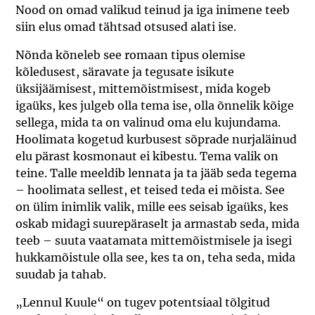
Nood on omad valikud teinud ja iga inimene teeb
siin elus omad tähtsad otsused alati ise.
Nõnda kõneleb see romaan tipus olemise
kõledusest, säravate ja tegusate isikute
üksijäämisest, mittemõistmisest, mida kogeb
igaüks, kes julgeb olla tema ise, olla õnnelik kõige
sellega, mida ta on valinud oma elu kujundama.
Hoolimata kogetud kurbusest sõprade nurjaläinud
elu pärast kosmonaut ei kibestu. Tema valik on
teine. Talle meeldib lennata ja ta jääb seda tegema
– hoolimata sellest, et teised teda ei mõista. See
on ülim inimlik valik, mille ees seisab igaüks, kes
oskab midagi suurepäraselt ja armastab seda, mida
teeb – suuta vaatamata mittemõistmisele ja isegi
hukkamõistule olla see, kes ta on, teha seda, mida
suudab ja tahab.
„Lennul Kuule“ on tugev potentsiaal tõlgitud