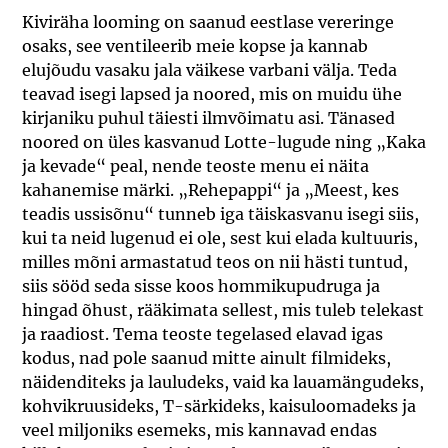
Kiviräha looming on saanud eestlase vereringe
osaks, see ventileerib meie kopse ja kannab
elujõudu vasaku jala väikese varbani välja. Teda
teavad isegi lapsed ja noored, mis on muidu ühe
kirjaniku puhul täiesti ilmvõimatu asi. Tänased
noored on üles kasvanud Lotte-lugude ning „Kaka
ja kevade“ peal, nende teoste menu ei näita
kahanemise märki. „Rehepappi“ ja „Meest, kes
teadis ussisõnu“ tunneb iga täiskasvanu isegi siis,
kui ta neid lugenud ei ole, sest kui elada kultuuris,
milles mõni armastatud teos on nii hästi tuntud,
siis sööd seda sisse koos hommikupudruga ja
hingad õhust, rääkimata sellest, mis tuleb telekast
ja raadiost. Tema teoste tegelased elavad igas
kodus, nad pole saanud mitte ainult filmideks,
näidenditeks ja lauludeks, vaid ka lauamängudeks,
kohvikruusideks, T-särkideks, kaisuloomadeks ja
veel miljoniks esemeks, mis kannavad endas