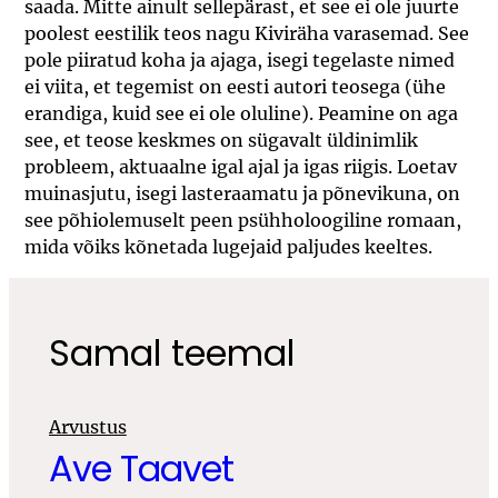
saada. Mitte ainult sellepärast, et see ei ole juurte
poolest eestilik teos nagu Kiviräha varasemad. See
pole piiratud koha ja ajaga, isegi tegelaste nimed
ei viita, et tegemist on eesti autori teosega (ühe
erandiga, kuid see ei ole oluline). Peamine on aga
see, et teose keskmes on sügavalt üldinimlik
probleem, aktuaalne igal ajal ja igas riigis. Loetav
muinasjutu, isegi lasteraamatu ja põnevikuna, on
see põhiolemuselt peen psühholoogiline romaan,
mida võiks kõnetada lugejaid paljudes keeltes.
Samal teemal
Arvustus
Ave Taavet