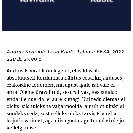
Andrus Kivirähk. Lend Kuule. Tallinn: EKSA, 2022.
220 lk. 27.99 €.
Andrus Kivirähk on legend, elav klassik,
absoluutselt kordumatu nähtus eesti kirjanduses,
erakordne fenomen, niisugust igale rahvale ei
anta. Oleme äravalitud, sest rahvas, kes suudab
enda üle naerda, ei sure kunagi. Kui teda olemas ei
oleks, siis tuleks ta välja mõelda, ainult et ükski ei
suudaks seda, sest selleks oleks tarvis Kiviräha
kujutlusvõimet, aga niisugust nagu temal ei ole ju
kellelgi teisel.