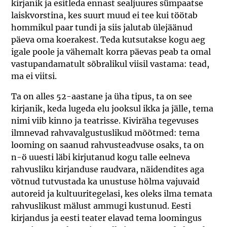
kirjanik ja esitleda ennast sealjuures sümpaatse
laiskvorstina, kes suurt muud ei tee kui töötab
hommikul paar tundi ja siis jalutab ülejäänud
päeva oma koerakest. Teda kutsutakse kogu aeg
igale poole ja vähemalt korra päevas peab ta omal
vastupandamatult sõbralikul viisil vastama: tead,
ma ei viitsi.
Ta on alles 52-aastane ja üha tipus, ta on see
kirjanik, keda lugeda elu jooksul ikka ja jälle, tema
nimi viib kinno ja teatrisse. Kiviräha tegevuses
ilmnevad rahvavalgustuslikud mõõtmed: tema
looming on saanud rahvusteadvuse osaks, ta on
n-ö uuesti läbi kirjutanud kogu talle eelneva
rahvusliku kirjanduse raudvara, näidendites aga
võtnud tutvustada ka unustuse hõlma vajuvaid
autoreid ja kultuuritegelasi, kes oleks ilma temata
rahvuslikust mälust ammugi kustunud. Eesti
kirjandus ja eesti teater elavad tema loomingus