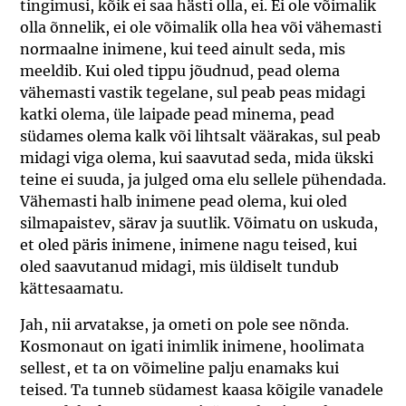
tingimusi, kõik ei saa hästi olla, ei. Ei ole võimalik
olla õnnelik, ei ole võimalik olla hea või vähemasti
normaalne inimene, kui teed ainult seda, mis
meeldib. Kui oled tippu jõudnud, pead olema
vähemasti vastik tegelane, sul peab peas midagi
katki olema, üle laipade pead minema, pead
südames olema kalk või lihtsalt väärakas, sul peab
midagi viga olema, kui saavutad seda, mida ükski
teine ei suuda, ja julged oma elu sellele pühendada.
Vähemasti halb inimene pead olema, kui oled
silmapaistev, särav ja suutlik. Võimatu on uskuda,
et oled päris inimene, inimene nagu teised, kui
oled saavutanud midagi, mis üldiselt tundub
kättesaamatu.
Jah, nii arvatakse, ja ometi on pole see nõnda.
Kosmonaut on igati inimlik inimene, hoolimata
sellest, et ta on võimeline palju enamaks kui
teised. Ta tunneb südamest kaasa kõigile vanadele