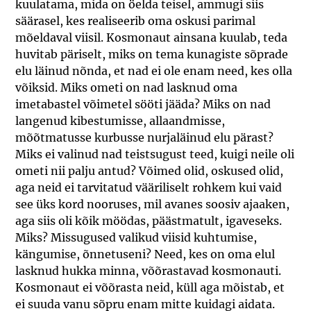
kuulatama, mida on öelda teisel, ammugi siis
säärasel, kes realiseerib oma oskusi parimal
mõeldaval viisil. Kosmonaut ainsana kuulab, teda
huvitab päriselt, miks on tema kunagiste sõprade
elu läinud nõnda, et nad ei ole enam need, kes olla
võiksid. Miks ometi on nad lasknud oma
imetabastel võimetel sööti jääda? Miks on nad
langenud kibestumisse, allaandmisse,
mõõtmatusse kurbusse nurjaläinud elu pärast?
Miks ei valinud nad teistsugust teed, kuigi neile oli
ometi nii palju antud? Võimed olid, oskused olid,
aga neid ei tarvitatud vääriliselt rohkem kui vaid
see üks kord nooruses, mil avanes soosiv ajaaken,
aga siis oli kõik möödas, päästmatult, igaveseks.
Miks? Missugused valikud viisid kuhtumise,
kängumise, õnnetuseni? Need, kes on oma elul
lasknud hukka minna, võõrastavad kosmonauti.
Kosmonaut ei võõrasta neid, küll aga mõistab, et
ei suuda vanu sõpru enam mitte kuidagi aidata.