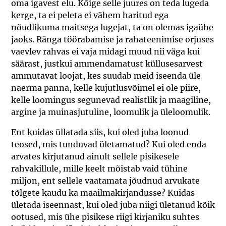
oma igavest elu. Kõige selle juures on teda lugeda
kerge, ta ei peleta ei vähem haritud ega
nõudlikuma maitsega lugejat, ta on olemas igaühe
jaoks. Ränga töörabamise ja rahateenimise orjuses
vaevlev rahvas ei vaja midagi muud nii väga kui
säärast, justkui ammendamatust küllusesarvest
ammutavat loojat, kes suudab meid iseenda üle
naerma panna, kelle kujutlusvõimel ei ole piire,
kelle loomingus segunevad realistlik ja maagiline,
argine ja muinasjutuline, loomulik ja üleloomulik.
Ent kuidas üllatada siis, kui oled juba loonud
teosed, mis tunduvad ületamatud? Kui oled enda
arvates kirjutanud ainult sellele pisikesele
rahvakillule, mille keelt mõistab vaid tühine
miljon, ent sellele vaatamata jõudnud arvukate
tõlgete kaudu ka maailmakirjandusse? Kuidas
ületada iseennast, kui oled juba niigi ületanud kõik
ootused, mis ühe pisikese riigi kirjaniku suhtes