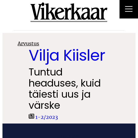
Liigu
sisu
juurde
Arvustus
Vilja Kiisler
Tuntud
headuses, kuid
täiesti uus ja
värske
1-2/2023