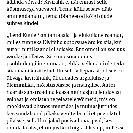
käibida võivad? Kivirähk ei näi ennast selle
küsimusega vaevavat. Tema küllusesarv näib
ammendamatu, tema töömeetod kõigi olude
suhtes kindel.
„Lend Kuule“ on fantaasia- ja eluküllane raamat,
milles tunneks Kiviräha autorsuse ära ka siis, kui
autori nimi kaanel ei seisaks. Ent ometi on see uus,
värske ja üllatav. See on esmajoones
psühholoogiline romaan, ehkki sellena ei ole teda
siiamaani käsitletud. Ilmselt sellepärast, et see on
üliväga kivirähalik, ühendades argielulise ja
üleinimliku, mõistuspärase ja maagilise. Autor
haarab substraadina kaasa muinasjutu lendavast
vaibast ja omistab tegelastele võimeid, mis on
mõeldavad üksnes müütides ja muinasjuttudes:
kes suudab end pikaks venitada, nii et pea ulatub
pilvisse, sellal kui jalad püsivad maa peal, kes
nõnda laiaks, et on justkui hiiglaslik vaip, millesse