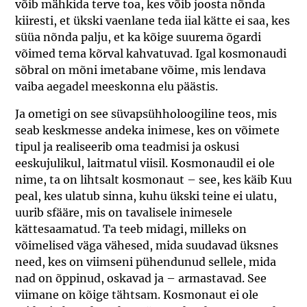
võib mähkida terve toa, kes võib joosta nõnda
kiiresti, et ükski vaenlane teda iial kätte ei saa, kes
süüa nõnda palju, et ka kõige suurema õgardi
võimed tema kõrval kahvatuvad. Igal kosmonaudi
sõbral on mõni imetabane võime, mis lendava
vaiba aegadel meeskonna elu päästis.
Ja ometigi on see süvapsühholoogiline teos, mis
seab keskmesse andeka inimese, kes on võimete
tipul ja realiseerib oma teadmisi ja oskusi
eeskujulikul, laitmatul viisil. Kosmonaudil ei ole
nime, ta on lihtsalt kosmonaut – see, kes käib Kuu
peal, kes ulatub sinna, kuhu ükski teine ei ulatu,
uurib sfääre, mis on tavalisele inimesele
kättesaamatud. Ta teeb midagi, milleks on
võimelised väga vähesed, mida suudavad üksnes
need, kes on viimseni pühendunud sellele, mida
nad on õppinud, oskavad ja – armastavad. See
viimane on kõige tähtsam. Kosmonaut ei ole