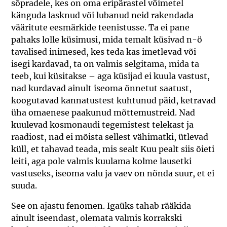
sõpradele, kes on oma eripärastel võimetel
känguda lasknud või lubanud neid rakendada
vääritute eesmärkide teenistusse. Ta ei pane
pahaks lolle küsimusi, mida temalt küsivad n-ö
tavalised inimesed, kes teda kas imetlevad või
isegi kardavad, ta on valmis selgitama, mida ta
teeb, kui küsitakse – aga küsijad ei kuula vastust,
nad kurdavad ainult iseoma õnnetut saatust,
koogutavad kannatustest kuhtunud päid, ketravad
üha omaenese paakunud mõttemustreid. Nad
kuulevad kosmonaudi tegemistest telekast ja
raadiost, nad ei mõista sellest vähimatki, ütlevad
küll, et tahavad teada, mis sealt Kuu pealt siis õieti
leiti, aga pole valmis kuulama kolme lausetki
vastuseks, iseoma valu ja vaev on nõnda suur, et ei
suuda.
See on ajastu fenomen. Igaüks tahab rääkida
ainult iseendast, olemata valmis korrakski