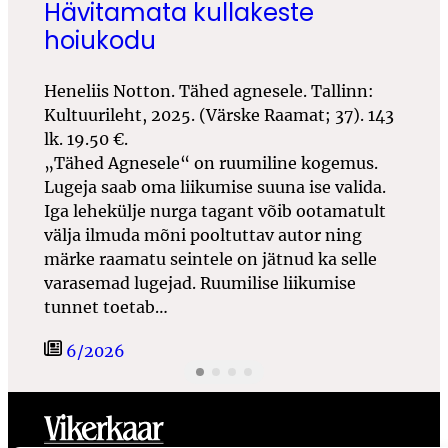
Hävitamata kullakeste
hoiukodu
Heneliis Notton. Tähed agnesele. Tallinn:
Kultuurileht, 2025. (Värske Raamat; 37). 143
lk. 19.50 €.
„Tähed Agnesele“ on ruumiline kogemus.
Lugeja saab oma liikumise suuna ise valida.
Iga lehekülje nurga tagant võib ootamatult
välja ilmuda mõni pooltuttav autor ning
märke raamatu seintele on jätnud ka selle
varasemad lugejad. Ruumilise liikumise
tunnet toetab…
6/2026