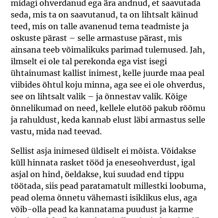
midagi ohverdanud ega ära andnud, et saavutada
seda, mis ta on saavutanud, ta on lihtsalt käinud
teed, mis on talle avanenud tema teadmiste ja
oskuste pärast – selle armastuse pärast, mis
ainsana teeb võimalikuks parimad tulemused. Jah,
ilmselt ei ole tal perekonda ega vist isegi
ühtainumast kallist inimest, kelle juurde maa peal
viibides õhtul koju minna, aga see ei ole ohverdus,
see on lihtsalt valik – ja õnnestav valik. Kõige
õnnelikumad on need, kellele elutöö pakub rõõmu
ja rahuldust, keda kannab elust läbi armastus selle
vastu, mida nad teevad.
Sellist asja inimesed üldiselt ei mõista. Võidakse
küll hinnata rasket tööd ja eneseohverdust, igal
asjal on hind, öeldakse, kui suudad end tippu
töötada, siis pead paratamatult millestki loobuma,
pead olema õnnetu vähemasti isiklikus elus, aga
võib-olla pead ka kannatama puudust ja karme