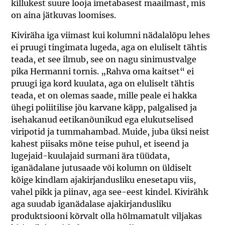
killukest suure looja imetabasest maailmast, mis
on aina jätkuvas loomises.
Kiviräha iga viimast kui kolumni nädalalõpu lehes
ei pruugi tingimata lugeda, aga on eluliselt tähtis
teada, et see ilmub, see on nagu sinimustvalge
pika Hermanni tornis. „Rahva oma kaitset“ ei
pruugi iga kord kuulata, aga on eluliselt tähtis
teada, et on olemas saade, mille peale ei hakka
ühegi poliitilise jõu karvane käpp, palgalised ja
isehakanud eetikanõunikud ega elukutselised
viripotid ja tummahambad. Muide, juba üksi neist
kahest piisaks mõne teise puhul, et iseend ja
lugejaid-kuulajaid surmani ära tüüdata,
iganädalane jutusaade või kolumn on üldiselt
kõige kindlam ajakirjandusliku enesetapu viis,
vahel pikk ja piinav, aga see-eest kindel. Kivirähk
aga suudab iganädalase ajakirjandusliku
produktsiooni kõrvalt olla hõlmamatult viljakas