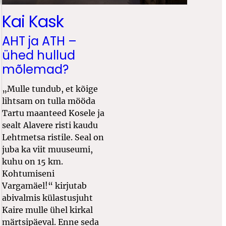
Kai Kask
AHT ja ATH –
ühed hullud
mõlemad?
„Mulle tundub, et kõige
lihtsam on tulla mööda
Tartu maanteed Kosele ja
sealt Alavere risti kaudu
Lehtmetsa ristile. Seal on
juba ka viit muuseumi,
kuhu on 15 km.
Kohtumiseni
Vargamäel!“ kirjutab
abivalmis külastusjuht
Kaire mulle ühel kirkal
märtsipäeval. Enne seda