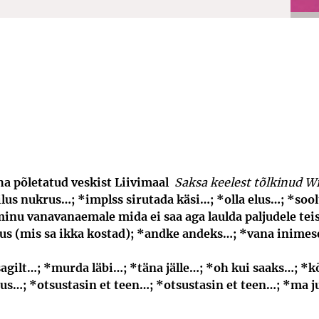
a põletatud veskist Liivimaal
Saksa keelest tõlkinud 
ilus nukrus…; *implss sirutada käsi…; *olla elus…; *soo
minu vanavanaemale mida ei saa aga laulda paljudele tei
tlus (mis sa ikka kostad); *andke andeks…; *vana inime
agilt…; *murda läbi…; *täna jälle…; *oh kui saaks…; *k
uus…; *otsustasin et teen…; *otsustasin et teen…; *ma ju