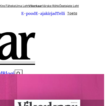
Kino
Täheke
Uma Leht
Vikerkaar
Värske Rõhk
Õpetajate Leht
Toeta
E-pood
E-ajakirjad
Telli
d
Blogi