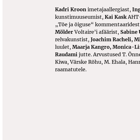
Kadri Kroon
imetajaallergiast,
In
kunstimuuseumist,
Kai Kask
AHT-
„Tõe ja õiguse“ kommentaaridest
Mölder
Voltaire’i afäärist,
Sabine
relvakunstist,
Joachim Racheli, M
luulet,
Maarja Kangro, Monica-Li
Raudami
jutte. Arvustused T. Õnne
Kiwa, Värske Rõhu, M. Ehala, Hann
raamatutele.