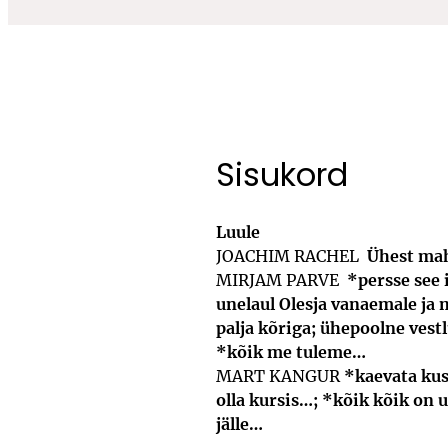
Sisukord
Luule
JOACHIM RACHEL
Ühest mah
MIRJAM PARVE
*persse see 
unelaul Olesja vanaemale ja 
palja kõriga; ühepoolne ves
*kõik me tuleme…
MART KANGUR
*kaevata kus
olla kursis…; *kõik kõik on 
jälle…