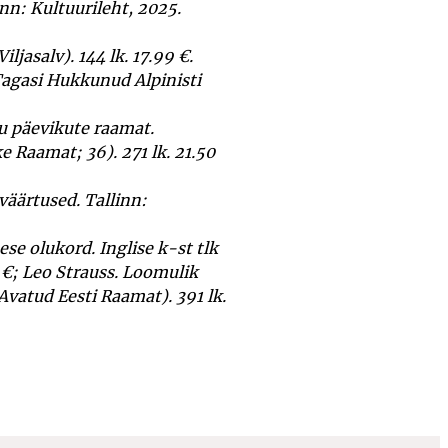
nn: Kultuurileht, 2025.
iljasalv). 144 lk. 17.99 €.
Tagasi Hukkunud Alpinisti
u päevikute raamat.
 Raa­mat; 36). 271 lk. 21.50
väärtused. Tallinn:
e olu­kord. Inglise k-st tlk
0 €; Leo Strauss. Loomulik
(Avatud Eesti Raamat). 391 lk.