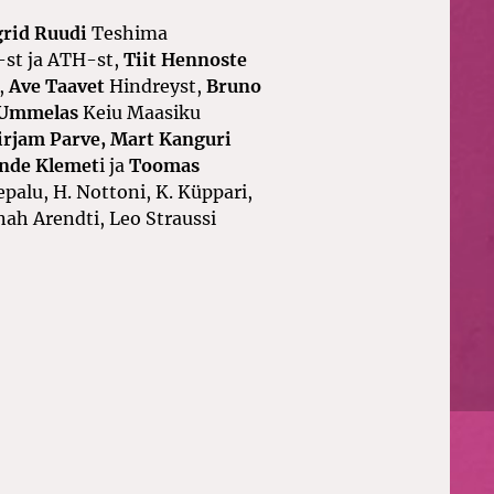
grid Ruudi
Teshima
st ja ATH-st,
Tiit Hennoste
,
Ave Taavet
Hindreyst,
Bruno
 Ummelas
Keiu Maasiku
irjam Parve, Mart Kanguri
nde Klemet
i ja
Toomas
palu, H. Nottoni, K. Küppari,
ah Arendti, Leo Straussi