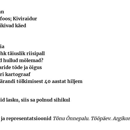
nn
oos; Kiviraidur
ikivad käed
ia
hk täiuslik riisipall
d hullud mõlemad?
ide tõde ja õigus
ri kartograaf
ärandi tõlkimisest 40 aastat hiljem
id lasku, siis sa polnud sihikul
 ja representatsioonid
Tõnu Õnnepalu. Tööpäev. Argi­kom