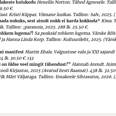
lakeste hoiukodu
Heneliis Notton. Tähed Agne­sele. Talli
9.50 €.
iast
Kristi Küppar. Viimane lusikas. Tallinn: Salv, 2025. (V
ada nukuks, sest ainult nukk ei karda kukkuda“
Kiwa. 
k. Tal­linn: ;paranoia, 2025. 288 lk. 25.50 €.
rohkem lugema?!
Sa peaksid rohkem lugema. Värs­ke Rõh
ja Hanna Linda Korp. Tallinn: Kultuurileht, 2025. (Värske
mi manifest
Martin Ehala. Valgustuse valu ja XXI sajandi 
4 lk. 30.50 €.
132
l on üldse veel mingit tähendust?”
Hannah Arendt. Inimes
kooli Kirjastus, 2025 (Avatud Eesti Raamat). 438 lk. 32.5
t tlk Märt Väljataga. Tallinn: Emakeele Sihtasutus, 2026. 