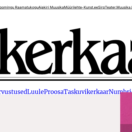
oomingu Raamatukogu
Ajakiri Muusika
Müürileht
e-Kunst.ee
Sirp
Teater.Muusika.
rvustused
Luule
Proosa
Taskuvikerkaar
Numbri