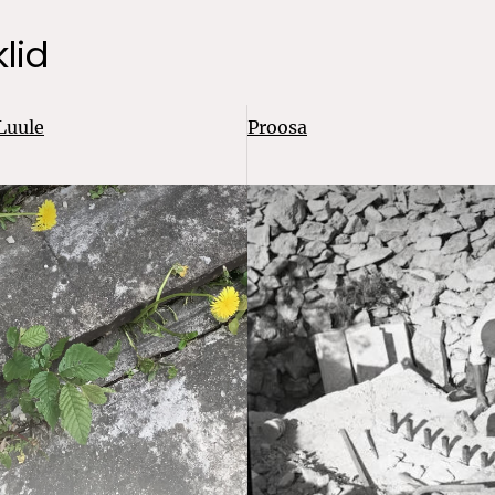
lid
Luule
Proosa