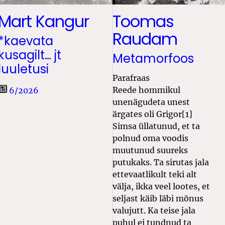
Mart Kangur
Toomas
Raudam
*kaevata
kusagilt… jt
Metamorfoos
luuletusi
Parafraas
Reede hommikul
6/2026
unenägudeta unest
ärgates oli Grigor[1]
Simsa üllatunud, et ta
polnud oma voodis
muutunud suureks
putukaks. Ta sirutas jala
ettevaatlikult teki alt
välja, ikka veel lootes, et
seljast käib läbi mõnus
valujutt. Ka teise jala
puhul ei tundnud ta