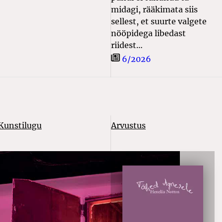
midagi, rääkimata siis
sellest, et suurte valgete
nööpidega libedast
riidest…
6/2026
Kunstilugu
Arvustus