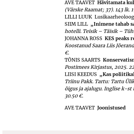
AVE TAAVET
Hävitamata kul
(Värs­ke Raamat; 37). 143 lk. 1
LILLI LUUK Lusikaarheoloog
SIIM LILL
„Inimene tahab sa
hotelli. Teisik – Täisik – Tühi
JOHANNA ROSS
KES peaks 
Koostanud Saara Liis Jõerand 
€.
TÕNIS SAARTS
Konservatis
Postimees Kirjastus, 2025. 22
LIISI KEEDUS
„Kas poliitika
Triinu Pakk. Tartu: Tartu Üli
õigus ja aja­lugu. Inglise k-s
30.50 €.
AVE TAAVET
Joonistused