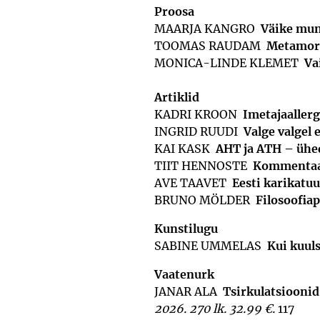
Proosa
MAARJA KANGRO
Väike mu
TOOMAS RAUDAM
Metamorf
MONICA-LINDE KLEMET
Va
Artiklid
KADRI KROON
Imetajaallerg
INGRID RUUDI
Valge valgel e
KAI KASK
AHT ja ATH – ühe
TIIT HENNOSTE
Kommentaar
AVE TAAVET
Eesti karikatuu
BRUNO MÖLDER
Filosoofiap
Kunstilugu
SABINE UMMELAS
Kui kuuls
Vaatenurk
JANAR ALA
Tsirkulatsioonid
2026. 270 lk. 32.99 €.
117