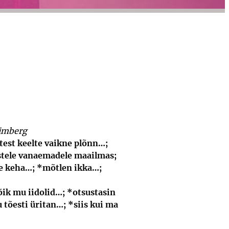
Wimberg
ltest keelte vaikne plõnn…;
stele vanaema­dele maailmas;
se keha…; *mõtlen ikka…;
õik mu iidolid…; *otsustasin
 tõesti üritan…; *siis kui ma